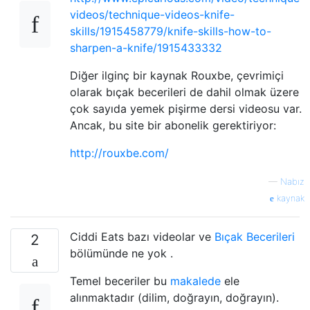
videos/technique-videos-knife-
skills/1915458779/knife-skills-how-to-
sharpen-a-knife/1915433332
Diğer ilginç bir kaynak Rouxbe, çevrimiçi
olarak bıçak becerileri de dahil olmak üzere
çok sayıda yemek pişirme dersi videosu var.
Ancak, bu site bir abonelik gerektiriyor:
http://rouxbe.com/
—
Nabız
kaynak
Ciddi Eats bazı videolar ve
Bıçak Becerileri
2
bölümünde ne yok .
Temel beceriler bu
makalede
ele
alınmaktadır (dilim, doğrayın, doğrayın).