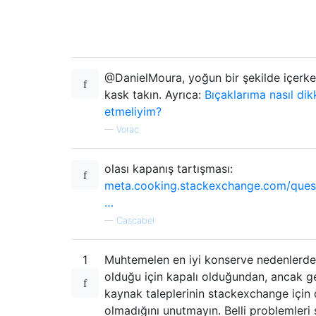
@DanielMoura, yoğun bir şekilde içerke
kask takın. Ayrıca:
Bıçaklarıma nasıl dik
etmeliyim?
—
Vorac
olası kapanış tartışması:
meta.cooking.stackexchange.com/ques
…
—
Cascabel
1
Muhtemelen en iyi konserve nedenlerden
olduğu için kapalı olduğundan, ancak g
kaynak taleplerinin stackexchange için
olmadığını unutmayın. Belli problemleri