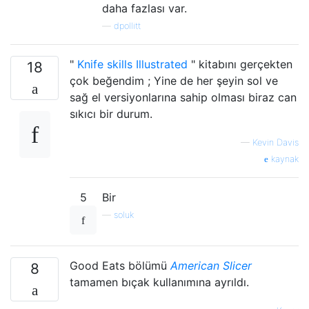
daha fazlası var.
—
dpollitt
"
Knife skills Illustrated
" kitabını gerçekten
18
çok beğendim ; Yine de her şeyin sol ve
sağ el versiyonlarına sahip olması biraz can
sıkıcı bir durum.
—
Kevin Davis
kaynak
5
Bir
—
soluk
Good Eats bölümü
American Slicer
8
tamamen bıçak kullanımına ayrıldı.