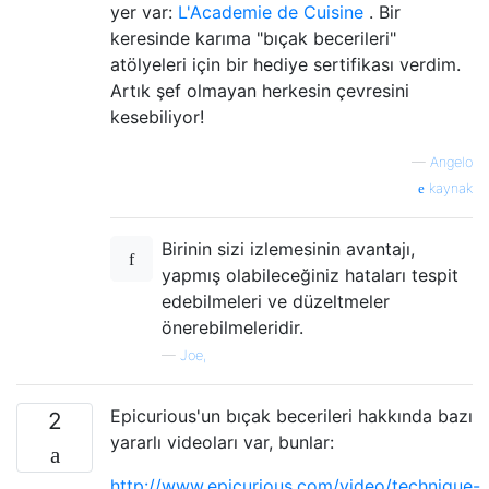
yer var:
L'Academie de Cuisine
. Bir
keresinde karıma "bıçak becerileri"
atölyeleri için bir hediye sertifikası verdim.
Artık şef olmayan herkesin çevresini
kesebiliyor!
—
Angelo
kaynak
Birinin sizi izlemesinin avantajı,
yapmış olabileceğiniz hataları tespit
edebilmeleri ve düzeltmeler
önerebilmeleridir.
—
Joe,
Epicurious'un bıçak becerileri hakkında bazı
2
yararlı videoları var, bunlar:
http://www.epicurious.com/video/technique-