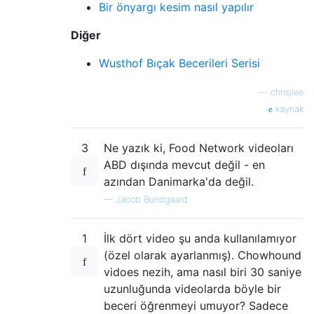
Bir önyargı kesim nasıl yapılır
Diğer
Wusthof Bıçak Becerileri Serisi
—
chrisjlee
kaynak
3
Ne yazık ki, Food Network videoları
ABD dışında mevcut değil - en
azından Danimarka'da değil.
—
Jacob Bundgaard
1
İlk dört video şu anda kullanılamıyor
(özel olarak ayarlanmış). Chowhound
vidoes nezih, ama nasıl biri 30 saniye
uzunluğunda videolarda böyle bir
beceri öğrenmeyi umuyor? Sadece