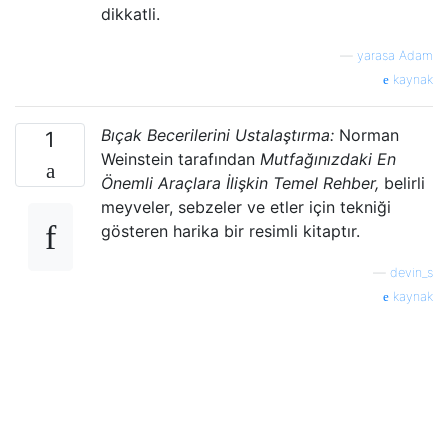
dikkatli.
—
yarasa Adam
kaynak
Bıçak Becerilerini Ustalaştırma:
Norman
1
Weinstein tarafından
Mutfağınızdaki En
Önemli Araçlara İlişkin Temel Rehber,
belirli
meyveler, sebzeler ve etler için tekniği
gösteren harika bir resimli kitaptır.
—
devin_s
kaynak