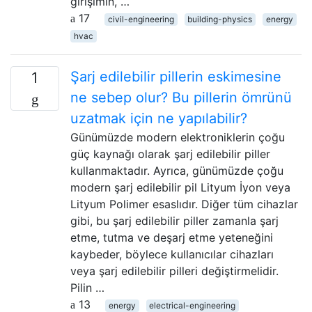
girişimin, …
17
civil-engineering
building-physics
energy
hvac
Şarj edilebilir pillerin eskimesine
1
ne sebep olur? Bu pillerin ömrünü
uzatmak için ne yapılabilir?
Günümüzde modern elektroniklerin çoğu
güç kaynağı olarak şarj edilebilir piller
kullanmaktadır. Ayrıca, günümüzde çoğu
modern şarj edilebilir pil Lityum İyon veya
Lityum Polimer esaslıdır. Diğer tüm cihazlar
gibi, bu şarj edilebilir piller zamanla şarj
etme, tutma ve deşarj etme yeteneğini
kaybeder, böylece kullanıcılar cihazları
veya şarj edilebilir pilleri değiştirmelidir.
Pilin …
13
energy
electrical-engineering