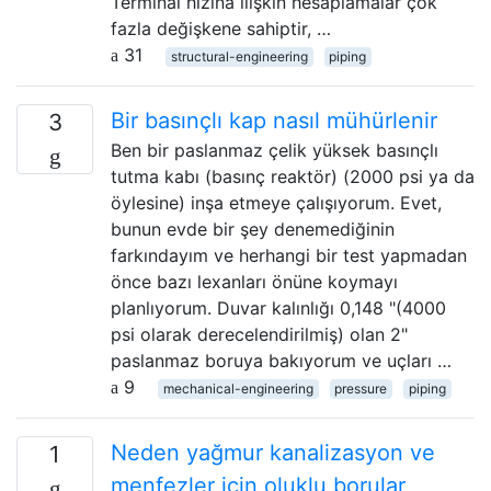
Terminal hızına ilişkin hesaplamalar çok
fazla değişkene sahiptir, …
31
structural-engineering
piping
Bir basınçlı kap nasıl mühürlenir
3
Ben bir paslanmaz çelik yüksek basınçlı
tutma kabı (basınç reaktör) (2000 psi ya da
öylesine) inşa etmeye çalışıyorum. Evet,
bunun evde bir şey denemediğinin
farkındayım ve herhangi bir test yapmadan
önce bazı lexanları önüne koymayı
planlıyorum. Duvar kalınlığı 0,148 "(4000
psi olarak derecelendirilmiş) olan 2"
paslanmaz boruya bakıyorum ve uçları …
9
mechanical-engineering
pressure
piping
Neden yağmur kanalizasyon ve
1
menfezler için oluklu borular