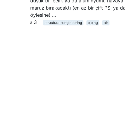
düşük bir çelik ya da alüminyumu havaya
maruz bırakacaktı (en az bir çift PSI ya da
öylesine) …
3
structural-engineering
piping
air