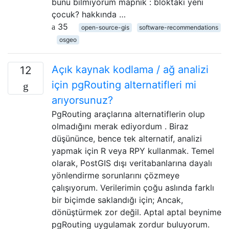
bunu bilmiyorum mapnik : bloktaki yeni
çocuk? hakkında …
35
open-source-gis
software-recommendations
osgeo
Açık kaynak kodlama / ağ analizi
12
için pgRouting alternatifleri mi
arıyorsunuz?
PgRouting araçlarına alternatiflerin olup
olmadığını merak ediyordum . Biraz
düşününce, bence tek alternatif, analizi
yapmak için R veya RPY kullanmak. Temel
olarak, PostGIS dışı veritabanlarına dayalı
yönlendirme sorunlarını çözmeye
çalışıyorum. Verilerimin çoğu aslında farklı
bir biçimde saklandığı için; Ancak,
dönüştürmek zor değil. Aptal aptal beynime
pgRouting uygulamak zordur buluyorum.