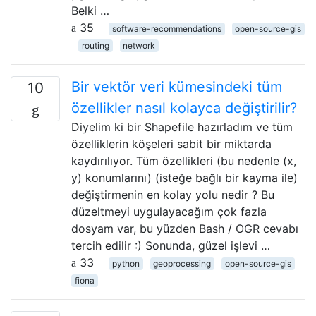
Belki …
35
software-recommendations
open-source-gis
routing
network
Bir vektör veri kümesindeki tüm
10
özellikler nasıl kolayca değiştirilir?
Diyelim ki bir Shapefile hazırladım ve tüm
özelliklerin köşeleri sabit bir miktarda
kaydırılıyor. Tüm özellikleri (bu nedenle (x,
y) konumlarını) (isteğe bağlı bir kayma ile)
değiştirmenin en kolay yolu nedir ? Bu
düzeltmeyi uygulayacağım çok fazla
dosyam var, bu yüzden Bash / OGR cevabı
tercih edilir :) Sonunda, güzel işlevi …
33
python
geoprocessing
open-source-gis
fiona