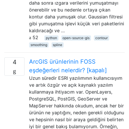
daha sonra ızgara verilerini yumuşatmayı
önerebilir ve bu nedenle ortaya çıkan
kontur daha yumuşak olur. Gaussian filtresi
gibi yumuşatma işlevi küçük veri paketlerini
kaldıracağı ve …
52
python
open-source-gis
contour
smoothing
spline
ArcGIS ürünlerinin FOSS
4
eşdeğerleri nelerdir? [kapalı]
Uzun süredir ESRI yazılımının kullanıcısıyım
ve artık özgür ve açık kaynaklı yazılım
kullanmaya ihtiyacım var. OpenLayers,
PostgreSQL, PostGIS, GeoServer ve
MapServer hakkında okudum, ancak her bir
ürünün ne yaptığını, neden gerekli olduğunu
ve hepsinin nasıl bir araya geldiğini belirten
iyi bir genel bakış bulamıyorum. Örneğin,