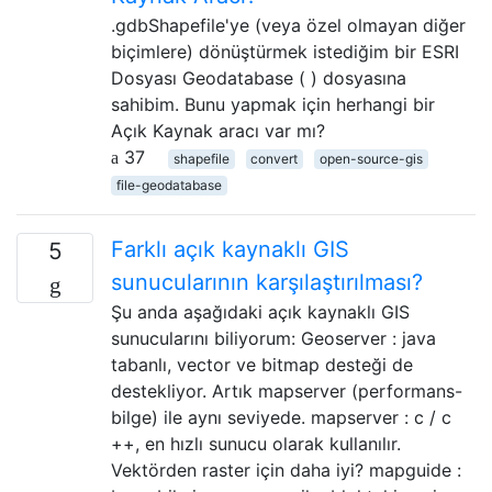
.gdbShapefile'ye (veya özel olmayan diğer
biçimlere) dönüştürmek istediğim bir ESRI
Dosyası Geodatabase ( ) dosyasına
sahibim. Bunu yapmak için herhangi bir
Açık Kaynak aracı var mı?
37
shapefile
convert
open-source-gis
file-geodatabase
Farklı açık kaynaklı GIS
5
sunucularının karşılaştırılması?
Şu anda aşağıdaki açık kaynaklı GIS
sunucularını biliyorum: Geoserver : java
tabanlı, vector ve bitmap desteği de
destekliyor. Artık mapserver (performans-
bilge) ile aynı seviyede. mapserver : c / c
++, en hızlı sunucu olarak kullanılır.
Vektörden raster için daha iyi? mapguide :