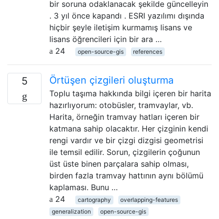
bir soruna odaklanacak şekilde güncelleyin
. 3 yıl önce kapandı . ESRI yazılımı dışında
hiçbir şeyle iletişim kurmamış lisans ve
lisans öğrencileri için bir ara …
24
open-source-gis
references
Örtüşen çizgileri oluşturma
5
Toplu taşıma hakkında bilgi içeren bir harita
hazırlıyorum: otobüsler, tramvaylar, vb.
Harita, örneğin tramvay hatları içeren bir
katmana sahip olacaktır. Her çizginin kendi
rengi vardır ve bir çizgi dizgisi geometrisi
ile temsil edilir. Sorun, çizgilerin çoğunun
üst üste binen parçalara sahip olması,
birden fazla tramvay hattının aynı bölümü
kaplaması. Bunu …
24
cartography
overlapping-features
generalization
open-source-gis