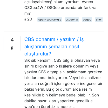
açıklayabileceğini umuyordum. Ayrıca
OSGeo4W / OSGeo arasında bir fark var
mı?
20
open-source-gis
osgeo4w
osgeo
shell
CBS donanım / yazılım / iş
4
akışlarının şemaları nasıl
oluşturulur?
Sık sık kendimi, CBS bilgisi olmayan veya
sınırlı bilgiye sahip kişilere donanım veya
yazılım CBS altyapısını açıklamam gereken
bir durumda buluyorum. Veya bir analizde
yer alan coğrafi işlem görevlerine genel bir
bakış verin. Bu gibi durumlarda resim
kesinlikle bin kelimeye bedel olabilir. Son
dakika hazırlıkları yaparken genellikle
web'den ücretsiz simgeler …