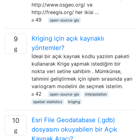
http://www.osgeo.org/ ve
http://freegis.org/ her ikisi …
49
open-source-gis
Kriging için açık kaynaklı
9
yöntemler?
İdeal bir açık kaynak kodlu yazılım paketi
kullanarak Krige yapmak istediğim bir
nokta veri setine sahibim . Mümkünse,
tahmini geliştirmek için işlem sırasında yarı
variogram modelini de seçmek isterim.
42
open-source-gis
interpolation
spatial-statistics
kriging
Esri File Geodatabase (.gdb)
10
dosyasını okuyabilen bir Açık
Kaynak Aracı?