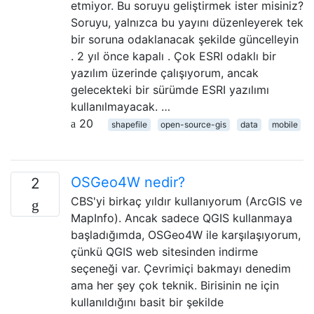
etmiyor. Bu soruyu geliştirmek ister misiniz?
Soruyu, yalnızca bu yayını düzenleyerek tek
bir soruna odaklanacak şekilde güncelleyin
. 2 yıl önce kapalı . Çok ESRI odaklı bir
yazılım üzerinde çalışıyorum, ancak
gelecekteki bir sürümde ESRI yazılımı
kullanılmayacak. …
20
shapefile
open-source-gis
data
mobile
OSGeo4W nedir?
2
CBS'yi birkaç yıldır kullanıyorum (ArcGIS ve
MapInfo). Ancak sadece QGIS kullanmaya
başladığımda, OSGeo4W ile karşılaşıyorum,
çünkü QGIS web sitesinden indirme
seçeneği var. Çevrimiçi bakmayı denedim
ama her şey çok teknik. Birisinin ne için
kullanıldığını basit bir şekilde