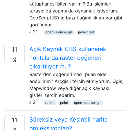
kütüphanesi bilen var mı? Bu işlemleri
tarayıcıda yapmakla oynamak istiyorum.
GeoScriptJS'nin bazı bağımlılıkları var gibi
görünüyor.
21
open-source-gis
javascript
Açık Kaynak CBS kullanarak
11
noktalarda raster değerleri
çıkartılıyor mu?
Rasterden değerleri nasıl puan elde
edebilirim? Arcgis'i tercih etmiyorum. Qgis,
Mapwindow veya diğer açık kaynaklı
gis'leri tercih ederim.
21
raster
point
open-source-gis
Süreksiz veya Kesintili harita
11
projeksiyonları?