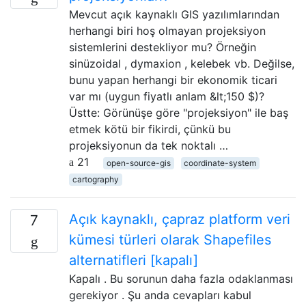
Mevcut açık kaynaklı GIS yazılımlarından
herhangi biri hoş olmayan projeksiyon
sistemlerini destekliyor mu? Örneğin
sinüzoidal , dymaxion , kelebek vb. Değilse,
bunu yapan herhangi bir ekonomik ticari
var mı (uygun fiyatlı anlam &lt;150 $)?
Üstte: Görünüşe göre "projeksiyon" ile baş
etmek kötü bir fikirdi, çünkü bu
projeksiyonun da tek noktalı …
21
open-source-gis
coordinate-system
cartography
Açık kaynaklı, çapraz platform veri
7
kümesi türleri olarak Shapefiles
alternatifleri [kapalı]
Kapalı . Bu sorunun daha fazla odaklanması
gerekiyor . Şu anda cevapları kabul