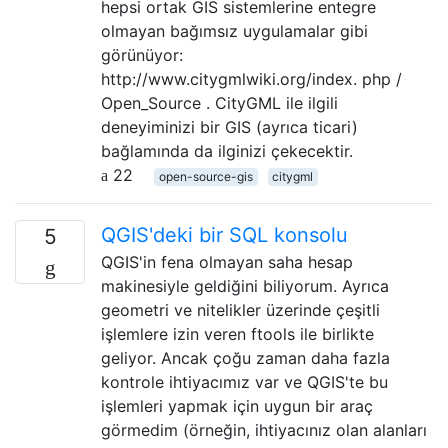
hepsi ortak GIS sistemlerine entegre
olmayan bağımsız uygulamalar gibi
görünüyor:
http://www.citygmlwiki.org/index. php /
Open_Source . CityGML ile ilgili
deneyiminizi bir GIS (ayrıca ticari)
bağlamında da ilginizi çekecektir.
22
open-source-gis
citygml
QGIS'deki bir SQL konsolu
5
QGIS'in fena olmayan saha hesap
makinesiyle geldiğini biliyorum. Ayrıca
geometri ve nitelikler üzerinde çeşitli
işlemlere izin veren ftools ile birlikte
geliyor. Ancak çoğu zaman daha fazla
kontrole ihtiyacımız var ve QGIS'te bu
işlemleri yapmak için uygun bir araç
görmedim (örneğin, ihtiyacınız olan alanları