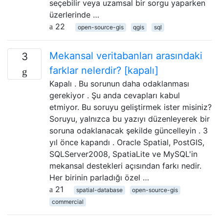
seçebilir veya uzamsal bir sorgu yaparken
üzerlerinde …
22
open-source-gis
qgis
sql
Mekansal veritabanları arasındaki
3
farklar nelerdir? [kapalı]
Kapalı . Bu sorunun daha odaklanması
gerekiyor . Şu anda cevapları kabul
etmiyor. Bu soruyu geliştirmek ister misiniz?
Soruyu, yalnızca bu yazıyı düzenleyerek bir
soruna odaklanacak şekilde güncelleyin . 3
yıl önce kapandı . Oracle Spatial, PostGIS,
SQLServer2008, SpatiaLite ve MySQL'in
mekansal destekleri açısından farkı nedir.
Her birinin parladığı özel …
21
spatial-database
open-source-gis
commercial