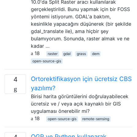
10.0'da Split Raster aracı kullanılarak
gerçekleştirildi. Bunu yapmak için bir FOSS
yöntemi istiyorum. GDAL'a baktım,
kesinlikle yapacağını düşünerek (bir şekilde
gdal_translate ile), ama hiçbir şey
bulamıyorum. Sonunda, raster almak ve ne
kadar …
18
raster
gdal
grass
dem
open-source-gis
Ortorektifikasyon için ücretsiz CBS
4
yazılımı?
Birisi harita görüntülerini doğrulayabilecek
ücretsiz ve / veya açık kaynaklı bir GIS
uygulaması önerebilir mi?
18
open-source-gis
remote-sensing
OGR ve Python kullanarak