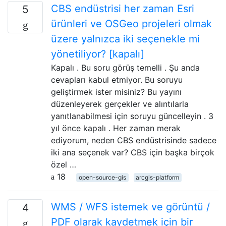
CBS endüstrisi her zaman Esri
5
ürünleri ve OSGeo projeleri olmak
üzere yalnızca iki seçenekle mi
yönetiliyor? [kapalı]
Kapalı . Bu soru görüş temelli . Şu anda
cevapları kabul etmiyor. Bu soruyu
geliştirmek ister misiniz? Bu yayını
düzenleyerek gerçekler ve alıntılarla
yanıtlanabilmesi için soruyu güncelleyin . 3
yıl önce kapalı . Her zaman merak
ediyorum, neden CBS endüstrisinde sadece
iki ana seçenek var? CBS için başka birçok
özel …
18
open-source-gis
arcgis-platform
WMS / WFS istemek ve görüntü /
4
PDF olarak kaydetmek için bir