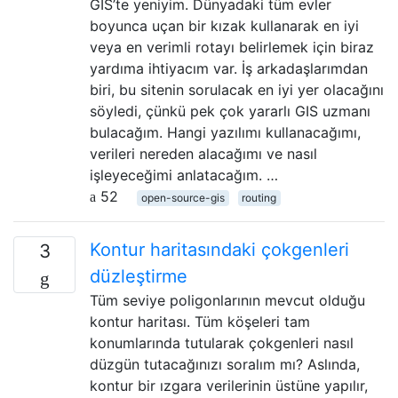
GIS’te yeniyim. Dünyadaki tüm evler
boyunca uçan bir kızak kullanarak en iyi
veya en verimli rotayı belirlemek için biraz
yardıma ihtiyacım var. İş arkadaşlarımdan
biri, bu sitenin sorulacak en iyi yer olacağını
söyledi, çünkü pek çok yararlı GIS uzmanı
bulacağım. Hangi yazılımı kullanacağımı,
verileri nereden alacağımı ve nasıl
işleyeceğimi anlatacağım. …
52
open-source-gis
routing
Kontur haritasındaki çokgenleri
3
düzleştirme
Tüm seviye poligonlarının mevcut olduğu
kontur haritası. Tüm köşeleri tam
konumlarında tutularak çokgenleri nasıl
düzgün tutacağınızı soralım mı? Aslında,
kontur bir ızgara verilerinin üstüne yapılır,