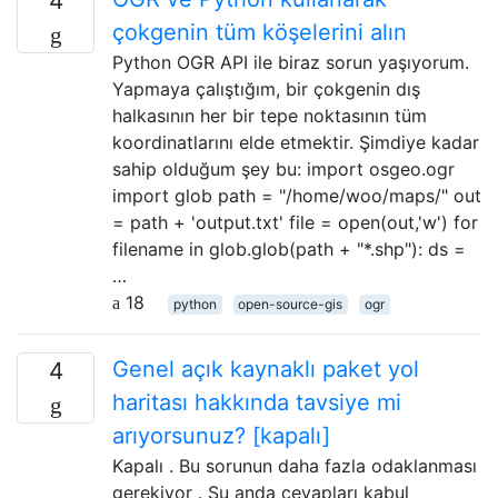
4
çokgenin tüm köşelerini alın
Python OGR API ile biraz sorun yaşıyorum.
Yapmaya çalıştığım, bir çokgenin dış
halkasının her bir tepe noktasının tüm
koordinatlarını elde etmektir. Şimdiye kadar
sahip olduğum şey bu: import osgeo.ogr
import glob path = "/home/woo/maps/" out
= path + 'output.txt' file = open(out,'w') for
filename in glob.glob(path + "*.shp"): ds =
…
18
python
open-source-gis
ogr
Genel açık kaynaklı paket yol
4
haritası hakkında tavsiye mi
arıyorsunuz? [kapalı]
Kapalı . Bu sorunun daha fazla odaklanması
gerekiyor . Şu anda cevapları kabul