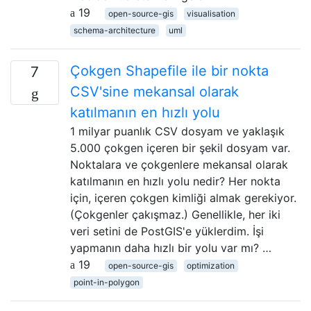
19
open-source-gis
visualisation
schema-architecture
uml
Çokgen Shapefile ile bir nokta
7
CSV'sine mekansal olarak
katılmanın en hızlı yolu
1 milyar puanlık CSV dosyam ve yaklaşık
5.000 çokgen içeren bir şekil dosyam var.
Noktalara ve çokgenlere mekansal olarak
katılmanın en hızlı yolu nedir? Her nokta
için, içeren çokgen kimliği almak gerekiyor.
(Çokgenler çakışmaz.) Genellikle, her iki
veri setini de PostGIS'e yüklerdim. İşi
yapmanın daha hızlı bir yolu var mı? …
19
open-source-gis
optimization
point-in-polygon