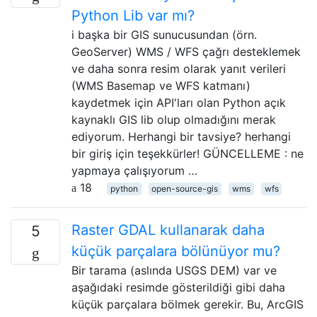
Python Lib var mı?
i başka bir GIS sunucusundan (örn.
GeoServer) WMS / WFS çağrı desteklemek
ve daha sonra resim olarak yanıt verileri
(WMS Basemap ve WFS katmanı)
kaydetmek için API'ları olan Python açık
kaynaklı GIS lib olup olmadığını merak
ediyorum. Herhangi bir tavsiye? herhangi
bir giriş için teşekkürler! GÜNCELLEME : ne
yapmaya çalışıyorum …
18
python
open-source-gis
wms
wfs
Raster GDAL kullanarak daha
5
küçük parçalara bölünüyor mu?
Bir tarama (aslında USGS DEM) var ve
aşağıdaki resimde gösterildiği gibi daha
küçük parçalara bölmek gerekir. Bu, ArcGIS