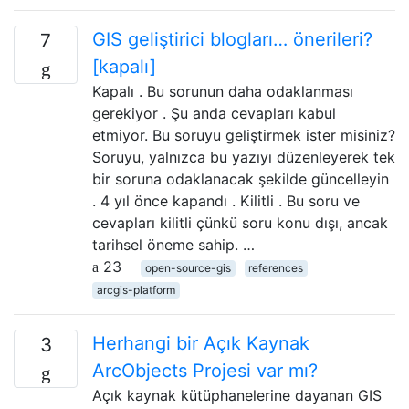
GIS geliştirici blogları… önerileri?
7
[kapalı]
Kapalı . Bu sorunun daha odaklanması
gerekiyor . Şu anda cevapları kabul
etmiyor. Bu soruyu geliştirmek ister misiniz?
Soruyu, yalnızca bu yazıyı düzenleyerek tek
bir soruna odaklanacak şekilde güncelleyin
. 4 yıl önce kapandı . Kilitli . Bu soru ve
cevapları kilitli çünkü soru konu dışı, ancak
tarihsel öneme sahip. …
23
open-source-gis
references
arcgis-platform
Herhangi bir Açık Kaynak
3
ArcObjects Projesi var mı?
Açık kaynak kütüphanelerine dayanan GIS