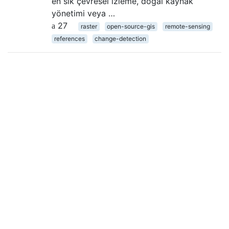
en sık çevresel izleme, doğal kaynak
yönetimi veya …
27
raster
open-source-gis
remote-sensing
references
change-detection