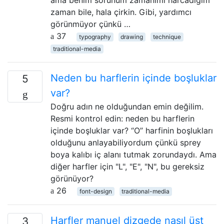
ama benim sorunum zamanımı harcadığım
zaman bile, hala çirkin. Gibi, yardımcı
görünmüyor çünkü …
37
typography
drawing
technique
traditional-media
Neden bu harflerin içinde boşluklar
5
var?
Doğru adın ne olduğundan emin değilim.
Resmi kontrol edin: neden bu harflerin
içinde boşluklar var? “O” harfinin boşlukları
olduğunu anlayabiliyordum çünkü sprey
boya kalıbı iç alanı tutmak zorundaydı. Ama
diğer harfler için "L", "E", "N", bu gereksiz
görünüyor?
26
font-design
traditional-media
Harfler manuel dizgede nasıl üst
3