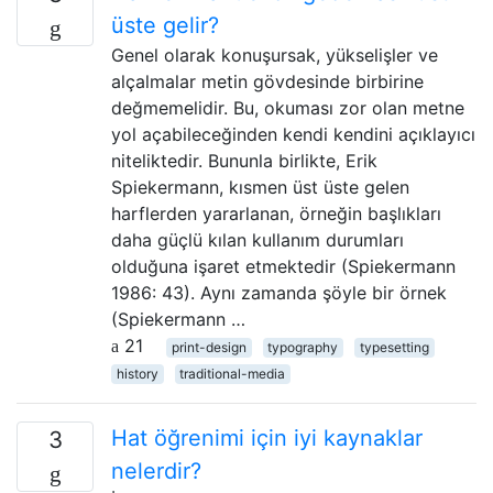
üste gelir?
Genel olarak konuşursak, yükselişler ve
alçalmalar metin gövdesinde birbirine
değmemelidir. Bu, okuması zor olan metne
yol açabileceğinden kendi kendini açıklayıcı
niteliktedir. Bununla birlikte, Erik
Spiekermann, kısmen üst üste gelen
harflerden yararlanan, örneğin başlıkları
daha güçlü kılan kullanım durumları
olduğuna işaret etmektedir (Spiekermann
1986: 43). Aynı zamanda şöyle bir örnek
(Spiekermann …
21
print-design
typography
typesetting
history
traditional-media
Hat öğrenimi için iyi kaynaklar
3
nelerdir?