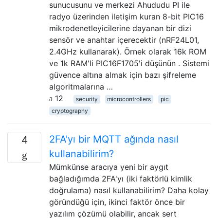
sunucusunu ve merkezi Ahududu PI ile
radyo üzerinden iletişim kuran 8-bit PIC16
mikrodenetleyicilerine dayanan bir dizi
sensör ve anahtar içerecektir (nRF24L01,
2.4GHz kullanarak). Örnek olarak 16k ROM
ve 1k RAM'li PIC16F1705'i düşünün . Sistemi
güvence altına almak için bazı şifreleme
algoritmalarına …
12
security
microcontrollers
pic
cryptography
2FA'yı bir MQTT ağında nasıl
4
kullanabilirim?
Mümkünse aracıya yeni bir aygıt
bağladığımda 2FA'yı (iki faktörlü kimlik
doğrulama) nasıl kullanabilirim? Daha kolay
göründüğü için, ikinci faktör önce bir
yazılım çözümü olabilir, ancak sert