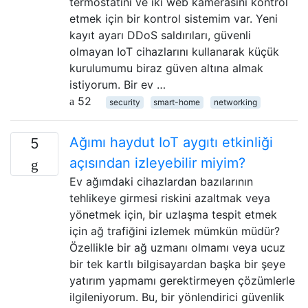
termostatını ve iki web kamerasını kontrol
etmek için bir kontrol sistemim var. Yeni
kayıt ayarı DDoS saldırıları, güvenli
olmayan IoT cihazlarını kullanarak küçük
kurulumumu biraz güven altına almak
istiyorum. Bir ev …
52
security
smart-home
networking
Ağımı haydut IoT aygıtı etkinliği
5
açısından izleyebilir miyim?
Ev ağımdaki cihazlardan bazılarının
tehlikeye girmesi riskini azaltmak veya
yönetmek için, bir uzlaşma tespit etmek
için ağ trafiğini izlemek mümkün müdür?
Özellikle bir ağ uzmanı olmamı veya ucuz
bir tek kartlı bilgisayardan başka bir şeye
yatırım yapmamı gerektirmeyen çözümlerle
ilgileniyorum. Bu, bir yönlendirici güvenlik