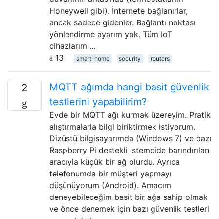
Honeywell gibi). İnternete bağlanırlar,
ancak sadece gidenler. Bağlantı noktası
yönlendirme ayarım yok. Tüm IoT
cihazlarım …
13
smart-home
security
routers
MQTT ağımda hangi basit güvenlik
2
testlerini yapabilirim?
Evde bir MQTT ağı kurmak üzereyim. Pratik
alıştırmalarla bilgi biriktirmek istiyorum.
Dizüstü bilgisayarımda (Windows 7) ve bazı
Raspberry Pi destekli istemcide barındırılan
aracıyla küçük bir ağ olurdu. Ayrıca
telefonumda bir müşteri yapmayı
düşünüyorum (Android). Amacım
deneyebileceğim basit bir ağa sahip olmak
ve önce denemek için bazı güvenlik testleri