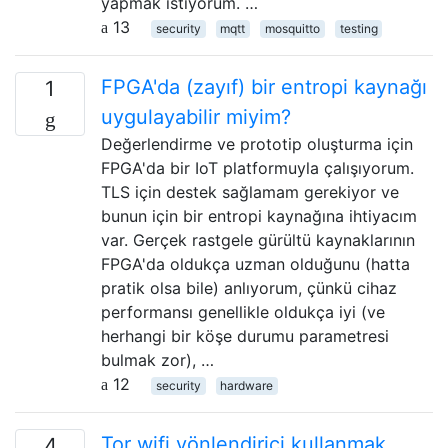
yapmak istiyorum. …
13
security
mqtt
mosquitto
testing
FPGA'da (zayıf) bir entropi kaynağı
1
uygulayabilir miyim?
Değerlendirme ve prototip oluşturma için
FPGA'da bir IoT platformuyla çalışıyorum.
TLS için destek sağlamam gerekiyor ve
bunun için bir entropi kaynağına ihtiyacım
var. Gerçek rastgele gürültü kaynaklarının
FPGA'da oldukça uzman olduğunu (hatta
pratik olsa bile) anlıyorum, çünkü cihaz
performansı genellikle oldukça iyi (ve
herhangi bir köşe durumu parametresi
bulmak zor), …
12
security
hardware
Tor wifi yönlendirici kullanmak
4