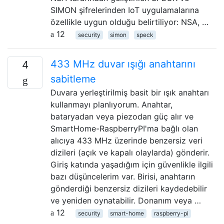
SIMON şifrelerinden IoT uygulamalarına
özellikle uygun olduğu belirtiliyor: NSA, …
12
security
simon
speck
433 MHz duvar ışığı anahtarını
4
sabitleme
Duvara yerleştirilmiş basit bir ışık anahtarı
kullanmayı planlıyorum. Anahtar,
bataryadan veya piezodan güç alır ve
SmartHome-RaspberryPI'ma bağlı olan
alıcıya 433 MHz üzerinde benzersiz veri
dizileri (açık ve kapalı olaylarda) gönderir.
Giriş katında yaşadığım için güvenlikle ilgili
bazı düşüncelerim var. Birisi, anahtarın
gönderdiği benzersiz dizileri kaydedebilir
ve yeniden oynatabilir. Donanım veya …
12
security
smart-home
raspberry-pi