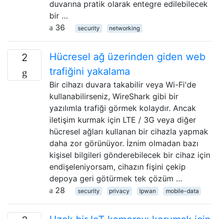
duvarına pratik olarak entegre edilebilecek
bir …
36
security
networking
Hücresel ağ üzerinden giden web
2
trafiğini yakalama
Bir cihazı duvara takabilir veya Wi-Fi'de
kullanabilirseniz, WireShark gibi bir
yazılımla trafiği görmek kolaydır. Ancak
iletişim kurmak için LTE / 3G veya diğer
hücresel ağları kullanan bir cihazla yapmak
daha zor görünüyor. İznim olmadan bazı
kişisel bilgileri gönderebilecek bir cihaz için
endişeleniyorsam, cihazın fişini çekip
depoya geri götürmek tek çözüm …
28
security
privacy
lpwan
mobile-data