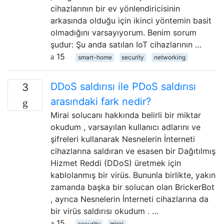
cihazlarının bir ev yönlendiricisinin
arkasında olduğu için ikinci yöntemin basit
olmadığını varsayıyorum. Benim sorum
şudur: Şu anda satılan IoT cihazlarının …
15
smart-home
security
networking
DDoS saldırısı ile PDoS saldırısı
3
arasındaki fark nedir?
Mirai solucanı hakkında belirli bir miktar
okudum , varsayılan kullanıcı adlarını ve
şifreleri kullanarak Nesnelerin İnterneti
cihazlarına saldıran ve esasen bir Dağıtılmış
Hizmet Reddi (DDoS) üretmek için
kablolanmış bir virüs. Bununla birlikte, yakın
zamanda başka bir solucan olan BrickerBot
, ayrıca Nesnelerin İnterneti cihazlarına da
bir virüs saldırısı okudum . …
15
security
mirai