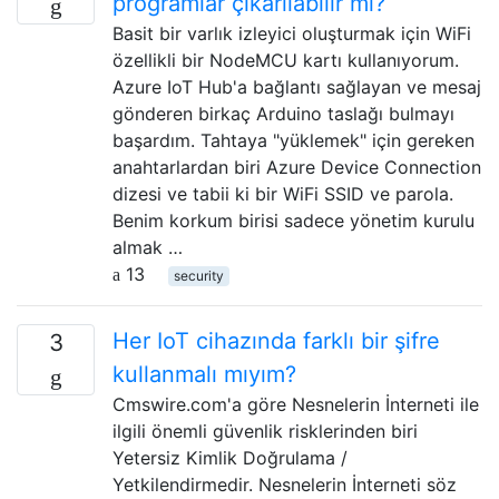
programlar çıkarılabilir mi?
Basit bir varlık izleyici oluşturmak için WiFi
özellikli bir NodeMCU kartı kullanıyorum.
Azure IoT Hub'a bağlantı sağlayan ve mesaj
gönderen birkaç Arduino taslağı bulmayı
başardım. Tahtaya "yüklemek" için gereken
anahtarlardan biri Azure Device Connection
dizesi ve tabii ki bir WiFi SSID ve parola.
Benim korkum birisi sadece yönetim kurulu
almak …
13
security
Her IoT cihazında farklı bir şifre
3
kullanmalı mıyım?
Cmswire.com'a göre Nesnelerin İnterneti ile
ilgili önemli güvenlik risklerinden biri
Yetersiz Kimlik Doğrulama /
Yetkilendirmedir. Nesnelerin İnterneti söz