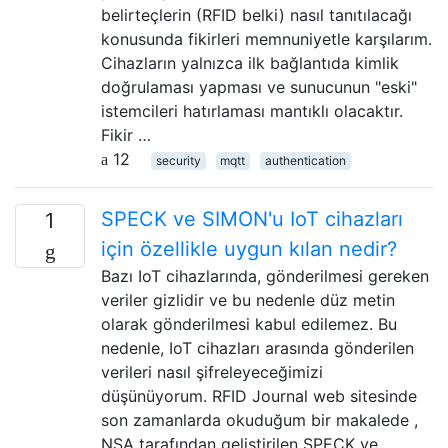
belirteçlerin (RFID belki) nasıl tanıtılacağı
konusunda fikirleri memnuniyetle karşılarım.
Cihazların yalnızca ilk bağlantıda kimlik
doğrulaması yapması ve sunucunun "eski"
istemcileri hatırlaması mantıklı olacaktır.
Fikir …
12
security
mqtt
authentication
SPECK ve SIMON'u IoT cihazları
1
için özellikle uygun kılan nedir?
Bazı IoT cihazlarında, gönderilmesi gereken
veriler gizlidir ve bu nedenle düz metin
olarak gönderilmesi kabul edilemez. Bu
nedenle, IoT cihazları arasında gönderilen
verileri nasıl şifreleyeceğimizi
düşünüyorum. RFID Journal web sitesinde
son zamanlarda okuduğum bir makalede ,
NSA tarafından geliştirilen SPECK ve