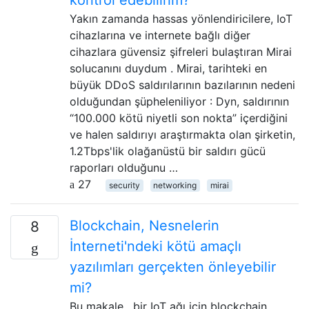
kontrol edebilirim?
Yakın zamanda hassas yönlendiricilere, IoT
cihazlarına ve internete bağlı diğer
cihazlara güvensiz şifreleri bulaştıran Mirai
solucanını duydum . Mirai, tarihteki en
büyük DDoS saldırılarının bazılarının nedeni
olduğundan şüpheleniliyor : Dyn, saldırının
“100.000 kötü niyetli son nokta” içerdiğini
ve halen saldırıyı araştırmakta olan şirketin,
1.2Tbps'lik olağanüstü bir saldırı gücü
raporları olduğunu …
27
security
networking
mirai
Blockchain, Nesnelerin
8
İnterneti'ndeki kötü amaçlı
yazılımları gerçekten önleyebilir
mi?
Bu makale , bir IoT ağı için blockchain