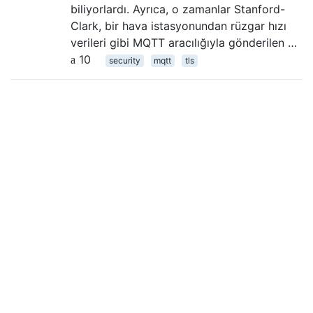
biliyorlardı. Ayrıca, o zamanlar Stanford-
Clark, bir hava istasyonundan rüzgar hızı
verileri gibi MQTT aracılığıyla gönderilen …
10
security
mqtt
tls