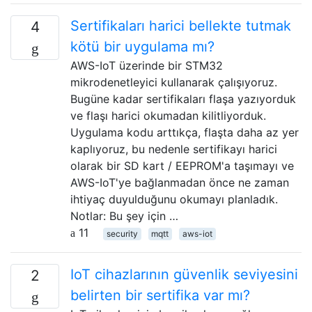
Sertifikaları harici bellekte tutmak
4
kötü bir uygulama mı?
AWS-IoT üzerinde bir STM32
mikrodenetleyici kullanarak çalışıyoruz.
Bugüne kadar sertifikaları flaşa yazıyorduk
ve flaşı harici okumadan kilitliyorduk.
Uygulama kodu arttıkça, flaşta daha az yer
kaplıyoruz, bu nedenle sertifikayı harici
olarak bir SD kart / EEPROM'a taşımayı ve
AWS-IoT'ye bağlanmadan önce ne zaman
ihtiyaç duyulduğunu okumayı planladık.
Notlar: Bu şey için …
11
security
mqtt
aws-iot
IoT cihazlarının güvenlik seviyesini
2
belirten bir sertifika var mı?