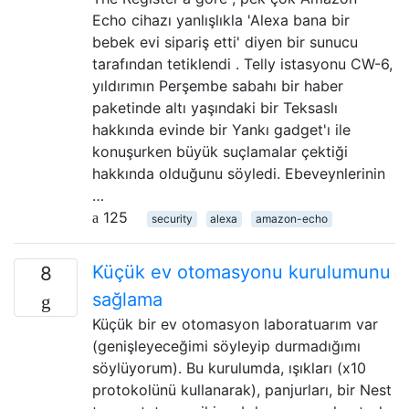
Echo cihazı yanlışlıkla 'Alexa bana bir
bebek evi sipariş etti' diyen bir sunucu
tarafından tetiklendi . Telly istasyonu CW-6,
yıldırımın Perşembe sabahı bir haber
paketinde altı yaşındaki bir Teksaslı
hakkında evinde bir Yankı gadget'ı ile
konuşurken büyük suçlamalar çektiği
hakkında olduğunu söyledi. Ebeveynlerinin
…
125
security
alexa
amazon-echo
Küçük ev otomasyonu kurulumunu
8
sağlama
Küçük bir ev otomasyon laboratuarım var
(genişleyeceğimi söyleyip durmadığımı
söylüyorum). Bu kurulumda, ışıkları (x10
protokolünü kullanarak), panjurları, bir Nest