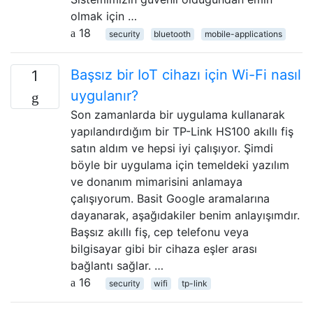
olmak için …
18
security
bluetooth
mobile-applications
Başsız bir IoT cihazı için Wi-Fi nasıl
1
uygulanır?
Son zamanlarda bir uygulama kullanarak
yapılandırdığım bir TP-Link HS100 akıllı fiş
satın aldım ve hepsi iyi çalışıyor. Şimdi
böyle bir uygulama için temeldeki yazılım
ve donanım mimarisini anlamaya
çalışıyorum. Basit Google aramalarına
dayanarak, aşağıdakiler benim anlayışımdır.
Başsız akıllı fiş, cep telefonu veya
bilgisayar gibi bir cihaza eşler arası
bağlantı sağlar. …
16
security
wifi
tp-link