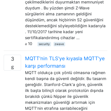
çekilmediklerini duyurmaktan memnuniyet
duydum . Bu yüzden şimdi Z-Wave
sürgülerini alma zamanının geldiğini
düşündüm, ancak hiçbirinin S2 güvenliğini
desteklemediğini söyleyebildiğim kadarıyla
. 11/10/2017 tarihine kadar yeni
sertifikalandırılmış cihazlar …
10
security
zwave
MQTT'nin TLS'ye kıyasla MQTT'ye
3
karşı performansı
MQTT oldukça çok yönlü olmasına rağmen
kendi başına da güvenli değildir. Bu tasarım
gereğidir. Stanford-Clark'a göre, güvenlik
ilk başta bilinçli olarak protokolün dışında
bırakıldı çünkü Nipper ile güvenlik
mekanizmaları güvenliği artırmak için
MQTT'nin etrafına sarılabileceğini