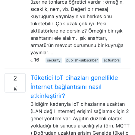
üzerine tonlarca öğretici vardır ; örneğin,
sıcaklık, nem, vb. Değeri bir mesaj
kuyruğuna yayınlayın ve herkes onu
tüketebilir. Çok uzak çok iyi. Peki
aktüatörlere ne dersiniz? Örneğin bir ışık
anahtarını ele alalım. Işık anahtarı,
armatürün mevcut durumunu bir kuyruğa
yayınlar. …
16
security
publish-subscriber
actuators
Tüketici IoT cihazları genellikle
2
İnternet bağlantısını nasıl
etkinleştirir?
Bildiğim kadarıyla IoT cihazlarına uzaktan
(LAN değil İnternet) erişimi sağlamak için 2
genel yöntem var: Aygıtın düzenli olarak
yokladığı bir sunucu aracılığıyla (örn. MQTT
) Doğrudan uzaktan erişim Genelde tüketici