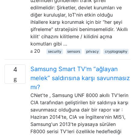
üzerinden gönderilen trafik şifreli
edilmelidir: Şirketler, devlet kurumları ve
diğer kuruluşlar, IoT'nin etkin olduğu
ihlallere karşı korunmak için bir “her şeyi
şifreleme” stratejisini benimsemelidir. 'Akıllı
kilit' cihazını kilitleme / kilidini açma
komutları gibi …
20
security
sensors
privacy
cryptography
Samsung Smart TV'm “ağlayan
4
melek” saldırısına karşı savunmasız
mı?
CNet'te , Samsung UNF 8000 akıllı TV'lerin
CIA tarafından geliştirilen bir saldırıya karşı
savunmasız olduğuna dair bir rapor var :
Haziran 2014'te, CIA ve İngiltere'nin MI5'i,
Samsung'un 2013'te piyasaya sürülen
F8000 serisi TV'leri özellikle hedeflediği