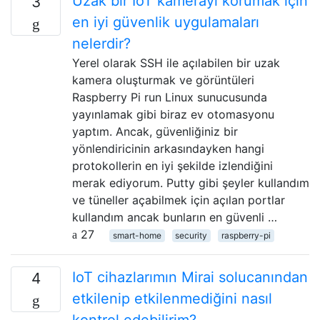
Uzak bir IoT kamerayı korumak için
3
en iyi güvenlik uygulamaları
nelerdir?
Yerel olarak SSH ile açılabilen bir uzak
kamera oluşturmak ve görüntüleri
Raspberry Pi run Linux sunucusunda
yayınlamak gibi biraz ev otomasyonu
yaptım. Ancak, güvenliğiniz bir
yönlendiricinin arkasındayken hangi
protokollerin en iyi şekilde izlendiğini
merak ediyorum. Putty gibi şeyler kullandım
ve tüneller açabilmek için açılan portlar
kullandım ancak bunların en güvenli …
27
smart-home
security
raspberry-pi
IoT cihazlarımın Mirai solucanından
4
etkilenip etkilenmediğini nasıl