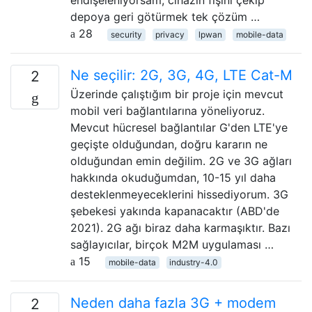
endişeleniyorsam, cihazın fişini çekip
depoya geri götürmek tek çözüm …
28
security
privacy
lpwan
mobile-data
Ne seçilir: 2G, 3G, 4G, LTE Cat-M
2
Üzerinde çalıştığım bir proje için mevcut
mobil veri bağlantılarına yöneliyoruz.
Mevcut hücresel bağlantılar G'den LTE'ye
geçişte olduğundan, doğru kararın ne
olduğundan emin değilim. 2G ve 3G ağları
hakkında okuduğumdan, 10-15 yıl daha
desteklenmeyeceklerini hissediyorum. 3G
şebekesi yakında kapanacaktır (ABD'de
2021). 2G ağı biraz daha karmaşıktır. Bazı
sağlayıcılar, birçok M2M uygulaması …
15
mobile-data
industry-4.0
Neden daha fazla 3G + modem
2