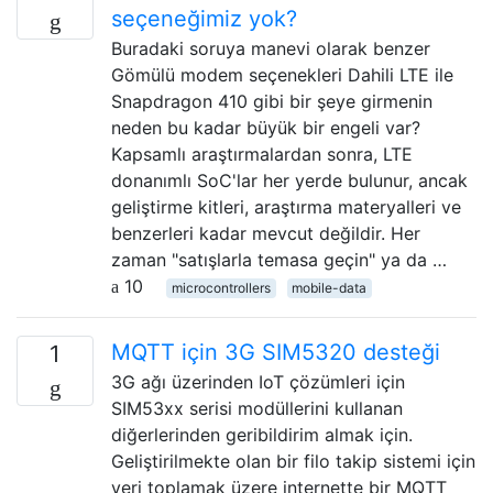
seçeneğimiz yok?
Buradaki soruya manevi olarak benzer
Gömülü modem seçenekleri Dahili LTE ile
Snapdragon 410 gibi bir şeye girmenin
neden bu kadar büyük bir engeli var?
Kapsamlı araştırmalardan sonra, LTE
donanımlı SoC'lar her yerde bulunur, ancak
geliştirme kitleri, araştırma materyalleri ve
benzerleri kadar mevcut değildir. Her
zaman "satışlarla temasa geçin" ya da …
10
microcontrollers
mobile-data
MQTT için 3G SIM5320 desteği
1
3G ağı üzerinden IoT çözümleri için
SIM53xx serisi modüllerini kullanan
diğerlerinden geribildirim almak için.
Geliştirilmekte olan bir filo takip sistemi için
veri toplamak üzere internette bir MQTT