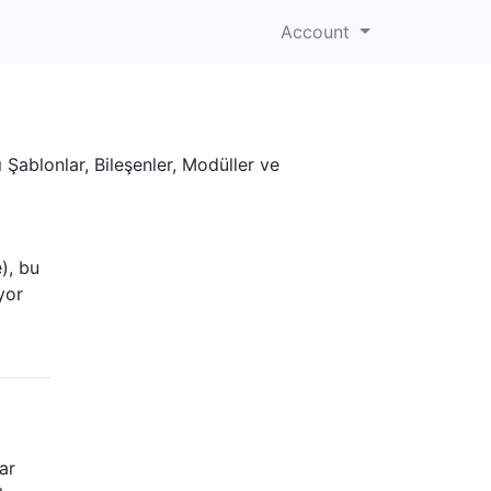
Account
ı Şablonlar, Bileşenler, Modüller ve
), bu
yor
ar