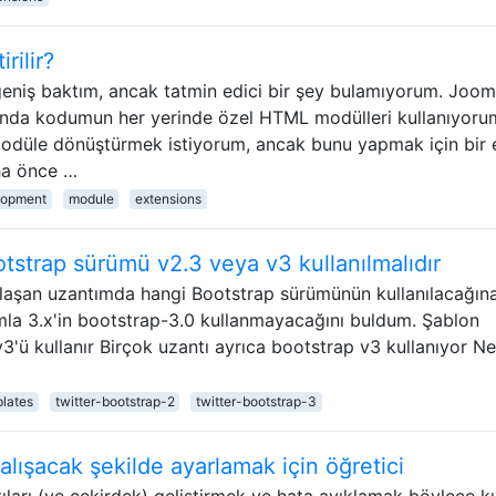
rilir?
geniş baktım, ancak tatmin edici bir şey bulamıyorum. Jooml
u anda kodumun her yerinde özel HTML modülleri kullanıyoru
modüle dönüştürmek istiyorum, ancak bunu yapmak için bir 
ha önce …
lopment
module
extensions
otstrap sürümü v2.3 veya v3 kullanılmalıdır
 yaklaşan uzantımda hangi Bootstrap sürümünün kullanılacağın
mla 3.x'in bootstrap-3.0 kullanmayacağını buldum. Şablon
v3'ü kullanır Birçok uzantı ayrıca bootstrap v3 kullanıyor Ne
lates
twitter-bootstrap-2
twitter-bootstrap-3
lışacak şekilde ayarlamak için öğretici
ıları (ve çekirdek) geliştirmek ve hata ayıklamak böylece k