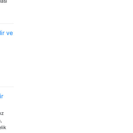
lası
ir ve
ir
ız
,
lik