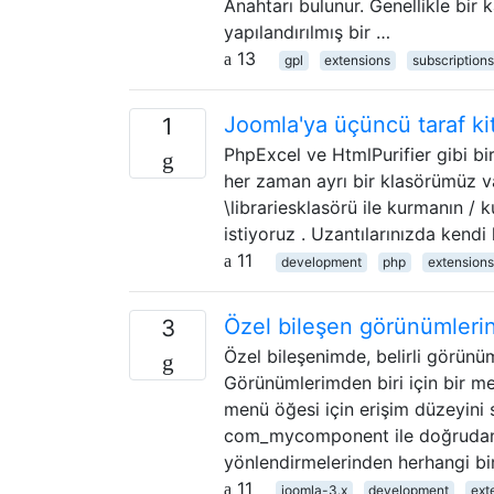
Anahtarı bulunur. Genellikle bir 
yapılandırılmış bir …
13
gpl
extensions
subscriptions
Joomla'ya üçüncü taraf kita
1
PhpExcel ve HtmlPurifier gibi bir
her zaman ayrı bir klasörümüz v
\librariesklasörü ile kurmanın /
istiyoruz . Uzantılarınızda kend
11
development
php
extensions
Özel bileşen görünümlerine
3
Özel bileşenimde, belirli görünüml
Görünümlerimden biri için bir m
menü öğesi için erişim düzeyini s
com_mycomponent ile doğrudan bi
yönlendirmelerinden herhangi bi
11
joomla-3.x
development
ext