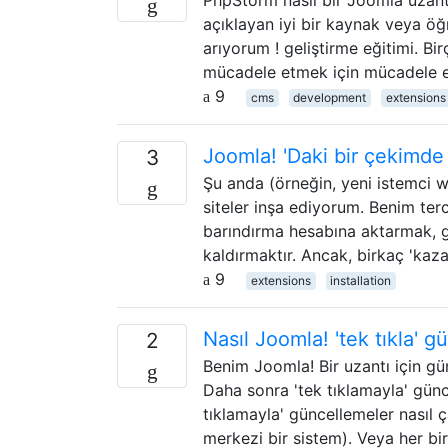
açıklayan iyi bir kaynak veya öğ
arıyorum ! geliştirme eğitimi. 
mücadele etmek için mücadele e
9
cms
development
extensions
Joomla! 'Daki ​​bir çekimde
3
Şu anda (örneğin, yeni istemci web
siteler inşa ediyorum. Benim ter
barındırma hesabına aktarmak, g
kaldırmaktır. Ancak, birkaç 'kaz
9
extensions
installation
Nasıl Joomla! 'tek tıkla' 
2
Benim Joomla! Bir uzantı için 
Daha sonra 'tek tıklamayla' günc
tıklamayla' güncellemeler nasıl 
merkezi bir sistem). Veya her bi