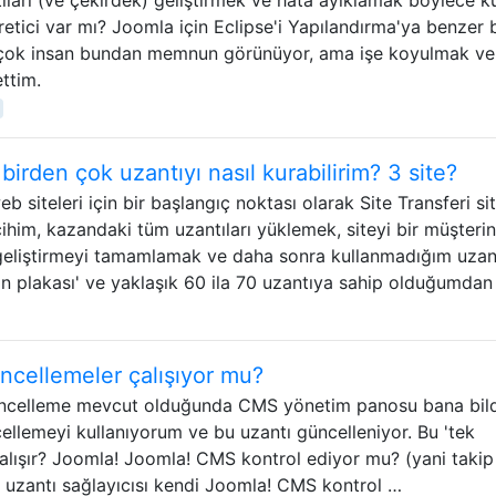
retici var mı? Joomla için Eclipse'i Yapılandırma'ya benzer 
Birçok insan bundan memnun görünüyor, ama işe koyulmak ve
ttim.
 birden çok uzantıyı nasıl kurabilirim? 3 site?
 siteleri için bir başlangıç ​​noktası olarak Site Transferi sit
cihim, kazandaki tüm uzantıları yüklemek, siteyi bir müşterin
eliştirmeyi tamamlamak ve daha sonra kullanmadığım uzant
an plakası' ve yaklaşık 60 ila 70 uzantıya sahip olduğumdan
güncellemeler çalışıyor mu?
güncelleme mevcut olduğunda CMS yönetim panosu bana bildi
ellemeyi kullanıyorum ve bu uzantı güncelleniyor. Bu 'tek
çalışır? Joomla! Joomla! CMS kontrol ediyor mu? (yani taki
r uzantı sağlayıcısı kendi Joomla! CMS kontrol …