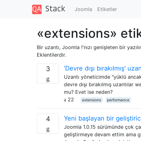
Joomla
Etiketler
«extensions» etik
Bir uzantı, Joomla !'nızı genişleten bir yazı
Eklentilerdir.
'Devre dışı bırakılmış' uz
3
Uzantı yöneticimde "yüklü ancak 
devre dışı bırakılmış uzantılar w
mu? Evet ise neden?
22
extensions
performance
Yeni başlayan bir geliştiri
4
Joomla 1.0.15 sürümünde çok çalı
geliştirmeye devam ettim ama g