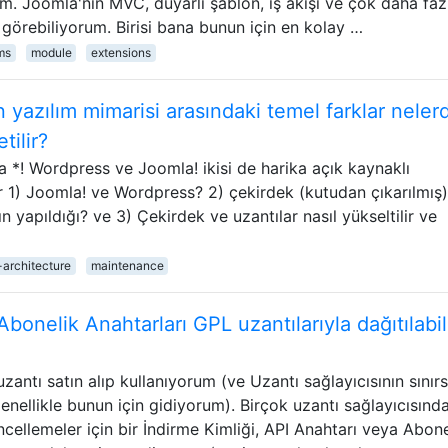
m. Joomla'nın MVC, duyarlı şablon, iş akışı ve çok daha faz
ı görebiliyorum. Birisi bana bunun için en kolay …
ms
module
extensions
yazılım mimarisi arasındaki temel farklar nelerd
tilir?
 a *! Wordpress ve Joomla! ikisi de harika açık kaynaklı
ir 1) Joomla! ve Wordpress? 2) çekirdek (kutudan çıkarılmış)
n yapıldığı? ve 3) Çekirdek ve uzantılar nasıl yükseltilir ve
-architecture
maintenance
Abonelik Anahtarları GPL uzantılarıyla dağıtılabil
zantı satın alıp kullanıyorum (ve Uzantı sağlayıcısının sınırs
nellikle bunun için gidiyorum). Birçok uzantı sağlayıcısında
ellemeler için bir İndirme Kimliği, API Anahtarı veya Abone