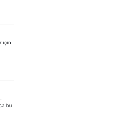
 için
.
ca bu