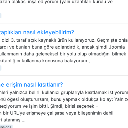
kazan plakası inşa ediyorum (yani uzantıları kurulu ve
plıkları nasıl ekleyebilirim?
 dizi 3. taraf açık kaynaklı ürün kullanıyoruz. Geçmişte onlar
ardı ve bunları buna göre adlandırdık, ancak şimdi Joomla
 kullanmanın daha geleneksel bir yolu olup olmadığını bilmek
i kitaplığını kullanma konusuna bakıyorum , …
 erişim nasıl kısıtlanır?
eri yalnızca belirli kullanıcı gruplarıyla kısıtlamak istiyorum
enü öğesi oluşturursam, bunu yapmak oldukça kolay: Yalnız
eçiyorum ve işim bitti. Şimdi, birisi seçenek =
r URL'ye erişmeye çalışırsa veya bileşenimin dahili
ri atanmış …
ensions