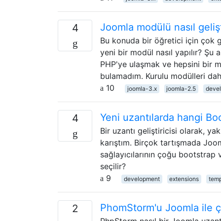
Joomla modülü nasıl gelişti
4
Bu konuda bir öğretici için çok 
yeni bir modül nasıl yapılır? Ş
PHP'ye ulaşmak ve hepsini bir 
bulamadım. Kurulu modülleri da
10
joomla-3.x
joomla-2.5
deve
Yeni uzantılarda hangi Bo
4
Bir uzantı geliştiricisi olarak,
karıştım. Birçok tartışmada Joo
sağlayıcılarının çoğu bootstrap 
seçilir?
9
development
extensions
temp
PhomStorm'u Joomla ile ça
2
PhpStorm nasıl bir Joomla uzant