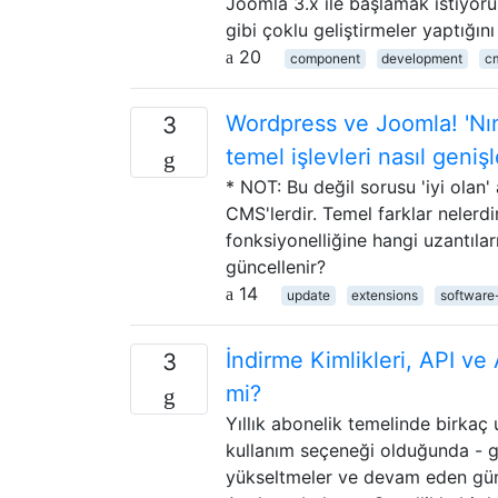
Joomla 3.x ile başlamak istiyoru
gibi çoklu geliştirmeler yaptığın
20
component
development
c
Wordpress ve Joomla! 'Nın 
3
temel işlevleri nasıl genişle
* NOT: Bu değil sorusu 'iyi olan'
CMS'lerdir. Temel farklar nelerd
fonksiyonelliğine hangi uzantıları
güncellenir?
14
update
extensions
software
İndirme Kimlikleri, API ve 
3
mi?
Yıllık abonelik temelinde birkaç u
kullanım seçeneği olduğunda - ge
yükseltmeler ve devam eden günc