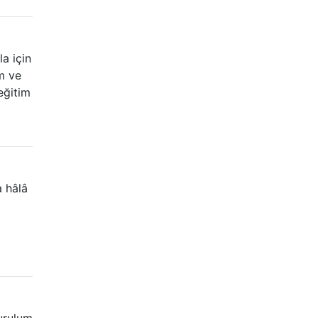
a için
m ve
eğitim
a hâlâ
urulum