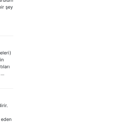
bir şey
eleri)
in
ıları
 …
rir.
p eden