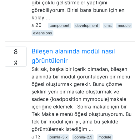
gibi çoklu geliştirmeler yaptığını
görebiliyorum. Birisi bana bunun için en
kolay …
20
component
development
cms
module
extensions
Bileşen alanında modül nasıl
8
görüntülenir
Sık sık, başka bir içerik olmadan, bileşen
alanında bir modül görüntüleyen bir menü
öğesi oluşturmak gerekir. Bunu çözme
şeklim yeni bir makale oluşturmak ve
sadece {loadposition mymodule}makale
içeriğine eklemek . Sonra makale için bir
Tek Makale menü öğesi oluşturuyorum. Bu
tek bir modül için iyi, ama bu şekilde
görüntülemek istediğim …
13
joomla-3.x
joomla-2.5
module