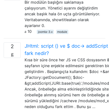
Bir modülün başlığını saklamaya
çalışıyorum. Yönetici ayarını değiştirdim
ancak başlık hala ön uçta görüntüleniyor.
Veritabanında, showtitlealan olarak
ayarlanır 0.
10
joomla-3.x
module
JHtml: script () ve $ doc-> addScript
2
fark nedir?
Kısa bir süre önce her JS ve CSS dosyasının &
sayfanın içine enjekte edilmesini gerektiren b
geliştirdim . Başlangıçta kullandım: $doc =&a
JFactory::getDocument(); $doc-
&gt;addScript(JURI::base(true).'/modules/mod_
Ancak, önbelleğe alma etkinleştirildiğinde sit
önbelleğe alınmış sürümü hem de önbelleğe a
sürümü yüklediğini /cacheve /modules/mod_x/
neden olduğunu fark ettim . Bunu şu …