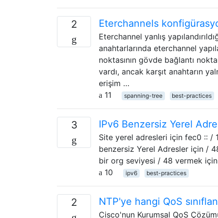
Eterchannels konfigürasy
2
Eterchannel yanlış yapılandırıldı
anahtarlarında eterchannel yapıl
noktasının gövde bağlantı noktal
vardı, ancak karşıt anahtarın yal
erişim …
11
spanning-tree
best-practices
IPv6 Benzersiz Yerel Adres
3
Site yerel adresleri için fec0 :: 
benzersiz Yerel Adresler için / 48
bir org seviyesi / 48 vermek içi
10
ipv6
best-practices
NTP'ye hangi QoS sınıflan
2
Cisco'nun Kurumsal QoS Çözümü R