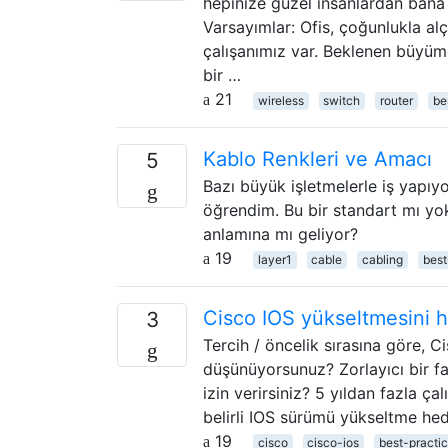
hepinize güzel insanlardan bana
Varsayımlar: Ofis, çoğunlukla al
çalışanımız var. Beklenen büyüme
bir …
21
wireless
switch
router
be
Kablo Renkleri ve Amacı
5
Bazı büyük işletmelerle iş yapıy
öğrendim. Bu bir standart mı yok
anlamına mı geliyor?
19
layer1
cable
cabling
best
Cisco IOS yükseltmesini ha
3
Tercih / öncelik sırasına göre, 
düşünüyorsunuz? Zorlayıcı bir fa
izin verirsiniz? 5 yıldan fazla 
belirli IOS sürümü yükseltme hede
19
cisco
cisco-ios
best-practi