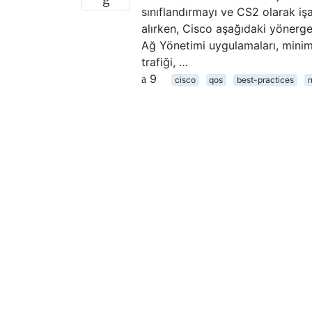
sınıflandırmayı ve CS2 olarak işa
alırken, Cisco aşağıdaki yönerge
Ağ Yönetimi uygulamaları, minimu
trafiği, …
9
cisco
qos
best-practices
n