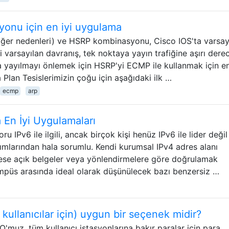
nu için en iyi uygulama
iğer nedenleri) ve HSRP kombinasyonu, Cisco IOS'ta varsay
i varsayılan davranış, tek noktaya yayın trafiğine aşırı der
 yayılmayı önlemek için HSRP'yi ECMP ile kullanmak için en
 Plan Tesislerimizin çoğu için aşağıdaki ilk …
ecmp
arp
 En İyi Uygulamaları
u IPv6 ile ilgili, ancak birçok kişi henüz IPv6 ile lider değil
ıtımlarından hala sorumlu. Kendi kurumsal IPv4 adres alanı
ese açık belgeler veya yönlendirmelere göre doğrulamak
mpüs arasında ideal olarak düşünülecek bazı benzersiz …
kullanıcılar için) uygun bir seçenek midir?
O'muz, tüm kullanıcı istasyonlarına bakır paralar için para