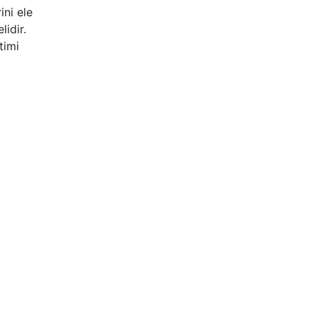
ini ele
idir.
timi