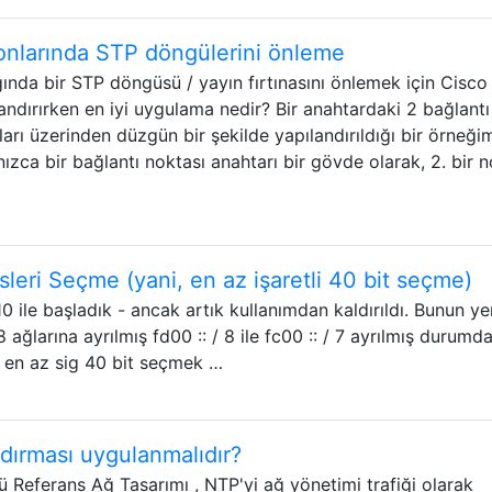
onlarında STP döngülerini önleme
ğında bir STP döngüsü / yayın fırtınasını önlemek için Cisco
andırırken en iyi uygulama nedir? Bir anahtardaki 2 bağlantı
arı üzerinden düzgün bir şekilde yapılandırıldığı bir örneği
nızca bir bağlantı noktası anahtarı bir gövde olarak, 2. bir 
leri Seçme (yani, en az işaretli 40 bit seçme)
/ 10 ile başladık - ancak artık kullanımdan kaldırıldı. Bunun ye
 ağlarına ayrılmış fd00 :: / 8 ile fc00 :: / 7 ayrılmış durumda
n en az sig 40 bit seçmek …
dırması uygulanmalıdır?
eferans Ağ Tasarımı , NTP'yi ağ yönetimi trafiği olarak