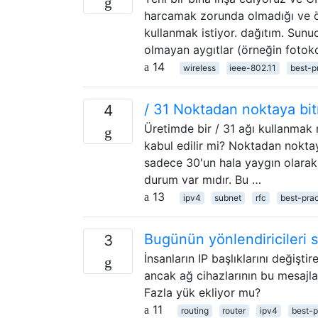
harcamak zorunda olmadığı ve öz
kullanmak istiyor. dağıtım. Sunuc
olmayan aygıtlar (örneğin fotokop
14
wireless
ieee-802.11
best-p
/ 31 Noktadan noktaya bi
4
Üretimde bir / 31 ağı kullanmak
kabul edilir mi? Noktadan noktay
sadece 30'un hala yaygın olarak k
durum var mıdır. Bu …
13
ipv4
subnet
rfc
best-prac
Bugünün yönlendiricileri s
3
İnsanların IP başlıklarını değişti
ancak ağ cihazlarının bu mesajla
Fazla yük ekliyor mu?
11
routing
router
ipv4
best-p