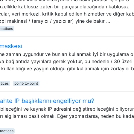
ellikle kablosuz zaten bir parçası olacağından kablosuz
ular, veri merkezi, kritik kabul edilen hizmetler ve diğer ka
i makinesi / tarayıcı / yazıcılar) yine de bakır …
ractices
tmaskesi
 ne zaman uygundur ve bunları kullanmak iyi bir uygulama o
a bağlantıda yayınlara gerek yoktur, bu nedenle / 30 üzeri 
ullanıldığı ve yaygın olduğu gibi kullanmak için zorlayıcı b
tices
point-to-point
ahte IP başlıklarını engelliyor mu?
rebileceğini ve kaynak IP adresini değiştirebileceğini biliyoru
rı algılaması basit olmalı. Eğer yapmazlarsa, neden bu kada
ractices