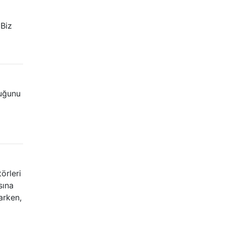
 Biz
duğunu
örleri
sına
arken,