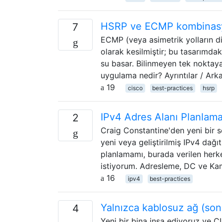
HSRP ve ECMP kombinasyo
7
ECMP (veya asimetrik yolların d
olarak kesilmiştir; bu tasarımdak
su basar. Bilinmeyen tek noktaya
uygulama nedir? Ayrıntılar / Arka
19
cisco
best-practices
hsrp
IPv4 Adres Alanı Planlama
2
Craig Constantine'den yeni bir sor
yeni veya geliştirilmiş IPv4 dağ
planlamamı, burada verilen herk
istiyorum. Adresleme, DC ve Ka
16
ipv4
best-practices
Yalnızca kablosuz ağ (son 
4
Yeni bir bina inşa ediyoruz ve CI