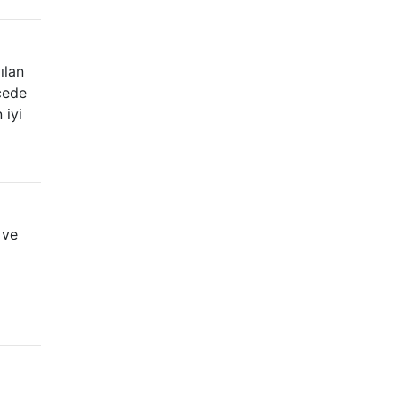
ılan
ecede
 iyi
 ve