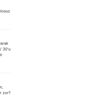
blosuz
larak
/ 30'u
ir
m,
r zor?