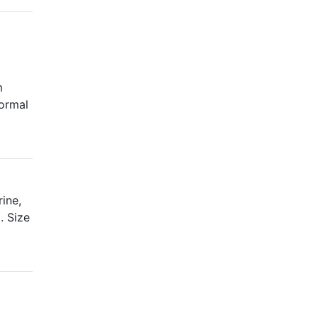
m
normal
rine,
. Size