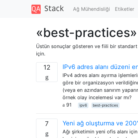
Ağ Mühendisliği
Etiketler
«best-practices» 
Üstün sonuçlar gösteren ve fiili bir standart
için.
IPv6 adres alanı düzeni en
12
IPv4 adres alanı ayırma işlemle
göre bir organizasyon verildiğind
(veya en azından sanırım yaparım
örnek olay incelemesi var mı?
91
ipv6
best-practices
Yeni ağ oluşturma ve 200'
7
Ağı şirketimin yeni ofis alanı i