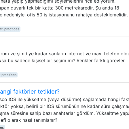
 hata yapıp yapmadığımı söylemelerini rica ediyorum.
çıpan duvarlı tek bir katta 300 metrekaredir. Şu anda 18
 nedeniyle, ofis 50 iş istasyonunu rahatça desteklemelidir.
st-practices
orum ve şimdiye kadar sarıların internet ve mavi telefon ol
sa bu sadece kişisel bir seçim mi? Renkler farklı görevler
-practices
ngi faktörler tetikler?
Cisco IOS ile yükseltme (veya düşürme) sağlamada hangi fakt
ktör yoksa, belirli bir IOS sürümünün ne kadar süre çalışma
çalışma süresine sahip bazı anahtarlar gördüm. Yükseltme yap
fi olarak nasıl tanımlanır?
ces