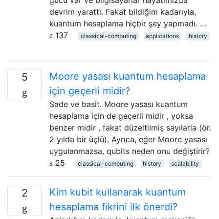
gücü var ve bilgisayarlar hayatımızda
devrim yarattı. Fakat bildiğim kadarıyla,
kuantum hesaplama hiçbir şey yapmadı. …
137
classical-computing
applications
history
Moore yasası kuantum hesaplama
5
için geçerli midir?
Sade ve basit. Moore yasası kuantum
hesaplama için de geçerli midir , yoksa
benzer midir , fakat düzeltilmiş sayılarla (ör.
2 yılda bir üçlü). Ayrıca, eğer Moore yasası
uygulanmazsa, qubits neden onu değiştirir?
25
classical-computing
history
scalability
Kim kubit kullanarak kuantum
2
hesaplama fikrini ilk önerdi?