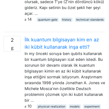
olursak, sadece T'ye (Z'nin dördüncü kökü)
gideriz. Kapı setinin bu özel şekli her şeyi
açar. …
14
quantum-gate
history
technical-standards
İlk kuantum bilgisayarı kim en az
2
iki kübit kullanarak inşa etti?
In my önceki soruya ben qubits kullanarak
bir kuantum bilgisayarı icat eden istedi. Bu
sorunun bir devamı olarak ilk kuantum
bilgisayarı kimin en az iki kübit kullanarak
inşa ettiğini sormak istiyorum. Araştırmam
sırasında 1998 yılında Jonathan A. Jones ve
Michele Mosca'nın özellikle Deutsch
problemini çözmek için iki kubit kullanarak
bir …
10
physical-realization
models
experiment