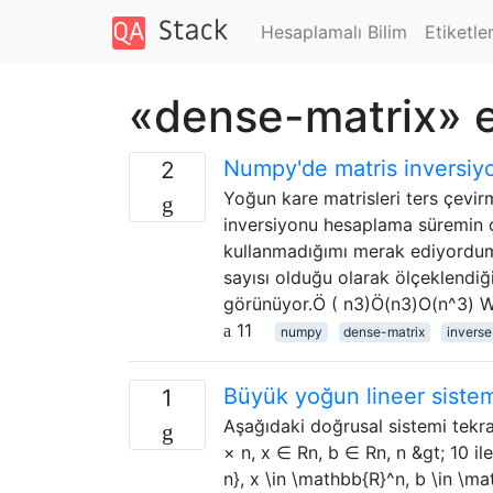
Hesaplamalı Bilim
Etiketle
«dense-matrix» e
Numpy'de matris inversiy
2
Yoğun kare matrisleri ters çevir
inversiyonu hesaplama süremin ç
kullanmadığımı merak ediyordum.
sayısı olduğu olarak ölçeklendi
görünüyor.Ö ( n3)Ö(n3)O(n^3) W
11
numpy
dense-matrix
inverse
Büyük yoğun lineer siste
1
Aşağıdaki doğrusal sistemi tekr
× n, x ∈ Rn, b ∈ Rn, n &gt; 10 
n}, x \in \mathbb{R}^n, b \in \m