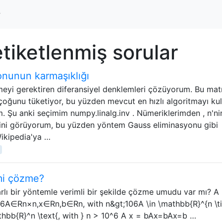
r
tiketlenmiş sorular
onunun karmaşıklığı
meyi gerektiren diferansiyel denklemleri çözüyorum. Bu mat
oğunu tüketiyor, bu yüzden mevcut en hızlı algoritmayı kul
 Şu anki seçimim numpy.linalg.inv . Nümeriklerimden , n'nin
ğini görüyorum, bu yüzden yöntem Gauss eliminasyonu gibi
ikipedia'ya …
mi çözme?
arlı bir yöntemle verimli bir şekilde çözme umudu var mı? A
ile6A∈Rn×n,x∈Rn,b∈Rn, with n&gt;106A \in \mathbb{R}^{n \t
athbb{R}^n \text{, with } n > 10^6 A x = bAx=bAx=b …