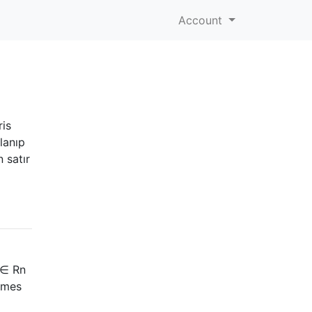
Account
ris
lanıp
 satır
 ∈ Rn
imes