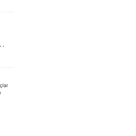
 ,
çlar
e