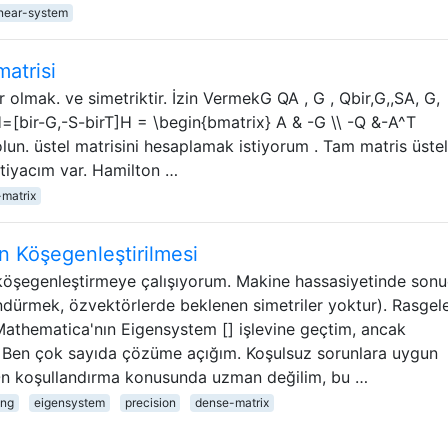
inear-system
matrisi
 olmak. ve simetriktir. İzin VermekG QA , G , Qbir,G,,SA, G,
[bir-G,-S-birT]H = \begin{bmatrix} A & -G \\ -Q &-A^T
lun. üstel matrisini hesaplamak istiyorum . Tam matris üstel,
tiyacım var. Hamilton …
matrix
in Köşegenleştirilmesi
 köşegenleştirmeye çalışıyorum. Makine hassasiyetinde sonu
öndürmek, özvektörlerde beklenen simetriler yoktur). Rasgel
Mathematica'nın Eigensystem [] işlevine geçtim, ancak
 Ben çok sayıda çözüme açığım. Koşulsuz sorunlara uygun
 Ön koşullandırma konusunda uzman değilim, bu …
ing
eigensystem
precision
dense-matrix