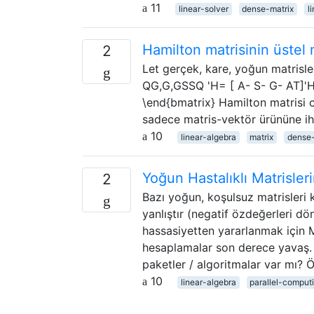
11
linear-solver
dense-matrix
l
Hamilton matrisinin üstel 
2
Let gerçek, kare, yoğun matrisler
QG,G,GSSQ 'H= [ A- S- G- AT]'H=
\end{bmatrix} Hamilton matrisi o
sadece matris-vektör ürününe ih
10
linear-algebra
matrix
dense-
Yoğun Hastalıklı Matrisler
2
Bazı yoğun, koşulsuz matrisleri
yanlıştır (negatif özdeğerleri d
hassasiyetten yararlanmak için 
hesaplamalar son derece yavaş.
paketler / algoritmalar var mı?
10
linear-algebra
parallel-comput