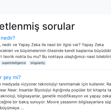
ketlenmiş sorular
 nedir?
m, nedir ve Yapay Zeka ile nasıl bir ilgisi var? Yapay Zeka
lecekleri ve büyümelerinin ötesinde kendi başlarına büyüdükl
ri teorik nokta bu mu? Bu noktaya ulaştığımızı nasıl bilebilir
superintelligence
singularity
ir şey mi?
ım medyada vizyoner teknolojiyi tanımlamak için kullanılır. R
ar Near: İnsanlar Biyolojiyi Aştığında popüler bir kitapta tan
eknoloji, bilgisayarlar, genetik modifikasyon ve yapay zeka
eceğine bir bakış sunuyor. Moore yasasının bilgisayarlara sü
ir büyümeye …