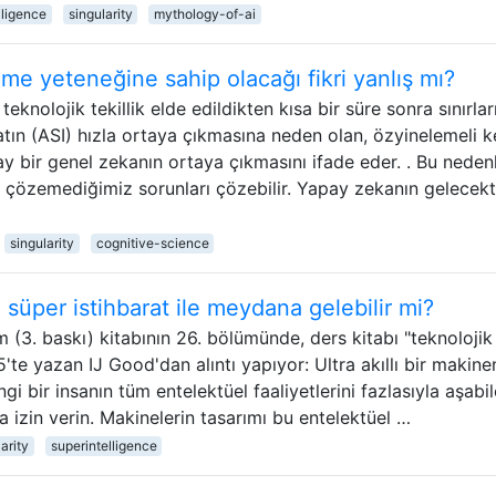
lligence
singularity
mythology-of-ai
me yeteneğine sahip olacağı fikri yanlış mı?
eknolojik tekillik elde edildikten kısa bir süre sonra sınırlar
tın (ASI) hızla ortaya çıkmasına neden olan, özyinelemeli k
y bir genel zekanın ortaya çıkmasını ifade eder. . Bu neden
çözemediğimiz sorunları çözebilir. Yapay zekanın gelecekt
singularity
cognitive-science
a süper istihbarat ile meydana gelebilir mi?
(3. baskı) kitabının 26. bölümünde, ders kitabı "teknolojik
5'te yazan IJ Good'dan alıntı yapıyor: Ultra akıllı bir makine
gi bir insanın tüm entelektüel faaliyetlerini fazlasıyla aşabi
 izin verin. Makinelerin tasarımı bu entelektüel …
arity
superintelligence