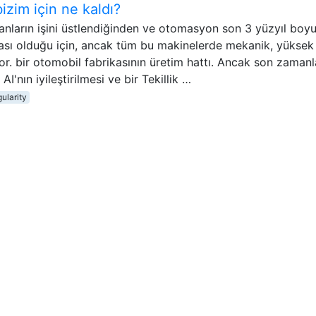
bizim için ne kaldı?
sanların işini üstlendiğinden ve otomasyon son 3 yüzyıl boy
çası olduğu için, ancak tüm bu makinelerde mekanik, yüksek r
lıyor. bir otomobil fabrikasının üretim hattı. Ancak son zaman
I'nın iyileştirilmesi ve bir Tekillik …
gularity