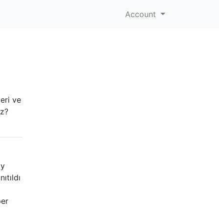
Account
eri ve
iz?
ay
ıtıldı
per