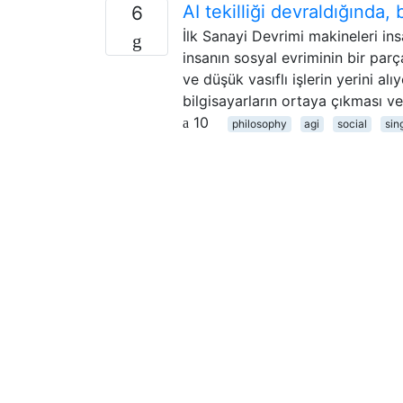
AI tekilliği devraldığında, 
6
İlk Sanayi Devrimi makineleri in
insanın sosyal evriminin bir par
ve düşük vasıflı işlerin yerini a
bilgisayarların ortaya çıkması ve A
10
philosophy
agi
social
sin