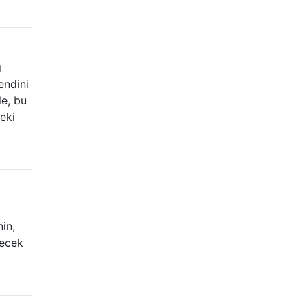
ı
endini
le, bu
eki
nin,
lecek