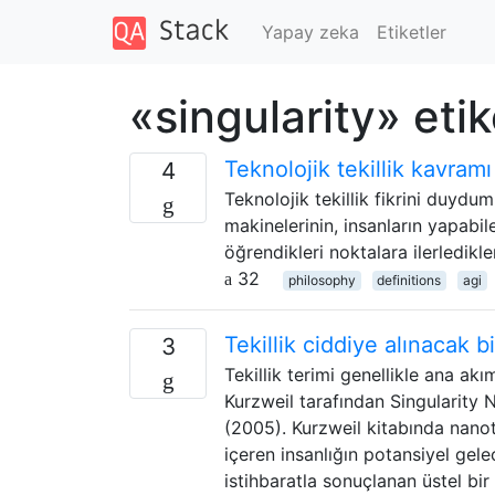
Yapay zeka
Etiketler
«singularity» eti
Teknolojik tekillik kavramı
4
Teknolojik tekillik fikrini duydu
makinelerinin, insanların yapabi
öğrendikleri noktalara ilerledikle
32
philosophy
definitions
agi
Tekillik ciddiye alınacak b
3
Tekillik terimi genellikle ana ak
Kurzweil tarafından Singularity Ne
(2005). Kurzweil kitabında nanot
içeren insanlığın potansiyel gel
istihbaratla sonuçlanan üstel b