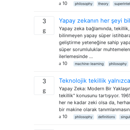
10
philosophy
theory
superinte
Yapay zekanın her şeyi bil
3
Yapay zeka bağlamında, tekillik, t
bilinmeyen yapay süper istihbara
geliştirme yeteneğine sahip yapa
süper sorumluluklar muhtemelen 
ilerlemesinde …
10
machine-learning
philosophy
Teknolojik tekillik yalnızc
3
Yapay Zeka: Modern Bir Yaklaşım 
tekillik" konusunu tartışıyor. 196
her ne kadar zeki olsa da, herhan
bir makine olarak tanımlanmasına
10
philosophy
definitions
singul