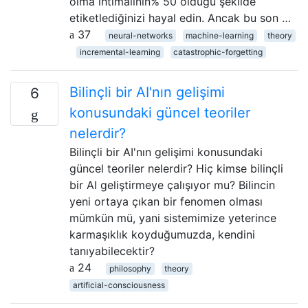
olma ihtimalinin% 50 olduğu şekilde
etiketlediğinizi hayal edin. Ancak bu son …
37
neural-networks
machine-learning
theory
incremental-learning
catastrophic-forgetting
Bilinçli bir AI'nın gelişimi
6
konusundaki güncel teoriler
nelerdir?
Bilinçli bir AI'nın gelişimi konusundaki
güncel teoriler nelerdir? Hiç kimse bilinçli
bir AI geliştirmeye çalışıyor mu? Bilincin
yeni ortaya çıkan bir fenomen olması
mümkün mü, yani sistemimize yeterince
karmaşıklık koyduğumuzda, kendini
tanıyabilecektir?
24
philosophy
theory
artificial-consciousness