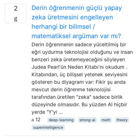
Derin öğrenmenin güçlü yapay
2
zeka üretmesini engelleyen
herhangi bir bilimsel /
matematiksel argüman var mı?
Derin öğrenmenin sadece yüceltilmiş bir
eğri uydurma teknolojisi olduğunu ve insan
benzeri zeka üretemeyeceğini söyleyen
Judea Pearl'ün Neden Kitabı'nı okudum .
Kitabından, üç bilişsel yetenek seviyesini
gösteren bu diyagram var: Fikir şu anda
mevcut derin öğrenme teknolojisi
tarafından üretilen "zeka" sadece birlik
düzeyinde olmasıdır. Bu yüzden AI hiçbir
yerde "Y'yi …
12
deep-learning
strong-ai
math
theory
superintelligence