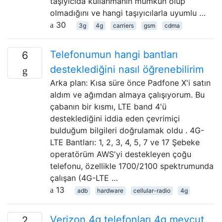
taşıyıcıda kullanmanın mümkün olup
olmadığını ve hangi taşıyıcılarla uyumlu …
30
3g
4g
carriers
gsm
cdma
Telefonumun hangi bantları
6
desteklediğini nasıl öğrenebilirim
Arka plan: Kısa süre önce Padfone X'i satın
aldım ve ağımdan almaya çalışıyorum. Bu
çabanın bir kısmı, LTE band 4'ü
desteklediğini iddia eden çevrimiçi
bulduğum bilgileri doğrulamak oldu . 4G-
LTE Bantları: 1, 2, 3, 4, 5, 7 ve 17 Şebeke
operatörüm AWS'yi destekleyen çoğu
telefonu, özellikle 1700/2100 spektrumunda
çalışan (4G-LTE …
13
adb
hardware
cellular-radio
4g
Verizon 4g telefonları 4g mevcut
2