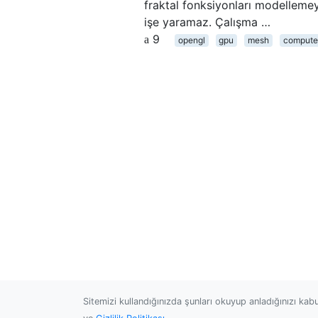
fraktal fonksiyonları modellemey
işe yaramaz. Çalışma …
9
opengl
gpu
mesh
compute
Sitemizi kullandığınızda şunları okuyup anladığınızı kab