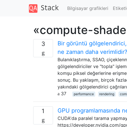
Bilgisayar grafikleri
Etiketl
«compute-shader»
Bir görüntü gölgelendirici,
3
ne zaman daha verimlidir
Bulanıklaştırma, SSAO, çiçeklenme
gölgelendiriciler ve "topla" işleml
komşu piksel değerlerine erişmek 
sonuç. Bu yaklaşım, birçok fazla
yakındaki gölgelendirici çağrılar
37
performance
rendering
com
GPU programlamasında nede
1
CUDA'da paralel tarama yapmayl
https://developer.nvidia.com