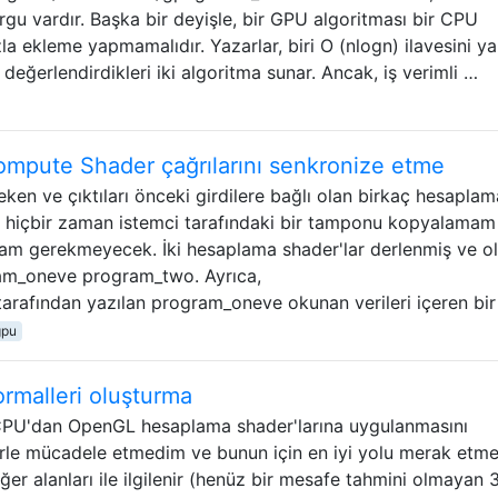
urgu vardır. Başka bir deyişle, bir GPU algoritması bir CPU
la ekleme yapmamalıdır. Yazarlar, biri O (nlogn) ilavesini y
 değerlendirdikleri iki algoritma sunar. Ancak, iş verimli …
mpute Shader çağrılarını senkronize etme
ereken ve çıktıları önceki girdilere bağlı olan birkaç hesaplam
ak, hiçbir zaman istemci tarafındaki bir tamponu kopyalamam
am gerekmeyecek. İki hesaplama shader'lar derlenmiş ve o
ram_oneve program_two. Ayrıca,
ından yazılan program_oneve okunan verileri içeren bir
gpu
rmalleri oluşturma
CPU'dan OpenGL hesaplama shader'larına uygulanmasını
rle mücadele etmedim ve bunun için en iyi yolu merak etm
ğer alanları ile ilgilenir (henüz bir mesafe tahmini olmayan 