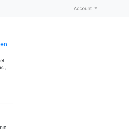
Account
den
el
sı,
nın