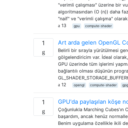
"verimli çalışması" üzerine bir v
algoritmasından (O (n)) daha faz
"naif" ve "verimli çalışma" olarak
13
gpu
compute-shader
Art arda gelen OpenGL Co
1
Belirli bir sırayla yürütülmesi g
gölgelendiricim var. İdeal olar
GPU üzerinde tüm işlerimi yapm
bağlantılı olması düşünün prog
GL_SHADER_STORAGE_BUFFERtaraf
12
opengl
compute-shader
gp
GPU'da paylaşılan köşe no
1
Çoğunlukla Marching Cubes'ın 
başardım, ancak henüz normalle
Benim uygulama özellikle ikili de