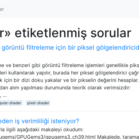
er
 etiketlenmiş sorular
 görüntü filtreleme için bir piksel gölgelendirici
?
 ve benzeri gibi görüntü filtreleme işlemleri genellikle piks
eri kullanılarak yapılır, burada her piksel gölgelendirici çağrı
için bir dizi doku yakalar ve bir pikselin değerini hesaplar.
dan alım yapılması durumunda teorik olarak verimsizdir:
ı, …
pute-shader
pixel-shader
n iş verimliliği isteniyor?
a ilgili aşağıdaki makaleyi okudum:
/gpugems/GPUGems3/gpugems3_ch39.html Makalede, tarama