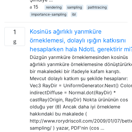
15
rendering
sampling
pathtracing
importance-sampling
ibl
Kosinüs ağırlıklı yarımküre
1
örneklemesi, dolaylı ışığın katkısını
hesaplarken hala NdotL gerektirir mi
Düzgün yarımküre örneklemesinden kosinüs
ağırlıklı yarımküre örneklemesine dönüştürürk
bir makaledeki bir ifadeyle kafam karıştı.
Mevcut dolaylı katkım şu şekilde hesaplanır:
Vec3 RayDir = UniformGenerator.Next() Colo
indirectDiffuse = Normal.dot(RayDir) *
castRay(Origin, RayDir) Nokta ürününün cos
olduğu yer (θ) Ancak daha iyi örnekleme
hakkındaki bu makalede (
http://www.rorydriscoll.com/2009/01/07/bett
sampling/ ) yazar, PDF'nin (cos …