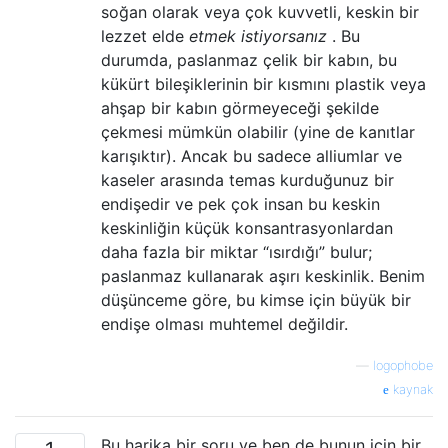
soğan olarak veya çok kuvvetli, keskin bir
lezzet elde
etmek istiyorsanız
. Bu
durumda, paslanmaz çelik bir kabın, bu
kükürt bileşiklerinin bir kısmını plastik veya
ahşap bir kabın görmeyeceği şekilde
çekmesi mümkün olabilir (yine de kanıtlar
karışıktır). Ancak bu sadece alliumlar ve
kaseler arasında temas kurduğunuz bir
endişedir ve pek çok insan bu keskin
keskinliğin küçük konsantrasyonlardan
daha fazla bir miktar “ısırdığı” bulur;
paslanmaz kullanarak aşırı keskinlik. Benim
düşünceme göre, bu kimse için büyük bir
endişe olması muhtemel değildir.
—
logophobe
kaynak
Bu harika bir soru ve ben de bunun için bir