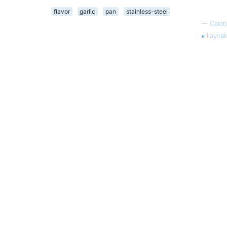
flavor
garlic
pan
stainless-steel
—
Caleb
kaynak