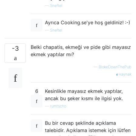
—
Sneftel
Ayrıca Cooking.se'ye hoş geldiniz! :-)
—
Sneftel
Belki chapatis, ekmeği ve pide gibi
mayasız
-3
ekmek yaptılar mı?
—
BlokeDownThePub
kaynak
6
Kesinlikle mayasız ekmek yaptılar,
ancak bu şeker kısmı ile ilgisi yok.
—
rumtscho
Bu bir cevap şeklinde açıklama
talebidir. Açıklama istemek için lütfen