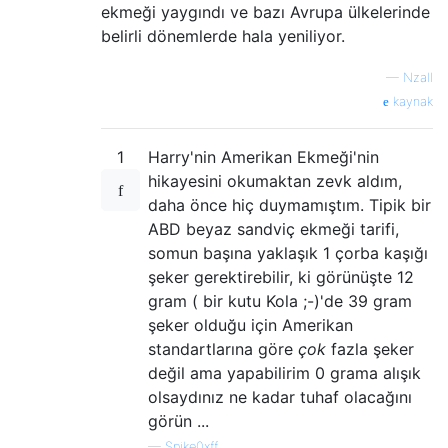
ekmeği yaygındı ve bazı Avrupa ülkelerinde
belirli dönemlerde hala yeniliyor.
—
Nzall
kaynak
1
Harry'nin Amerikan Ekmeği'nin
hikayesini okumaktan zevk aldım,
daha önce hiç duymamıştım. Tipik bir
ABD beyaz sandviç ekmeği tarifi,
somun başına yaklaşık 1 çorba kaşığı
şeker gerektirebilir, ki görünüşte 12
gram ( bir kutu Kola ;-)'de 39 gram
şeker olduğu için Amerikan
standartlarına göre
çok
fazla şeker
değil ama yapabilirim 0 grama alışık
olsaydınız ne kadar tuhaf olacağını
görün ...
—
Spike0xff