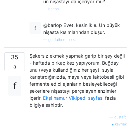
un nişastayı da içeriyor mu?
—
barlop
@barlop Evet, kesinlikle. Un büyük
nişasta kısımlarından oluşur.
—
godfatherofpolka
Şekersiz ekmek yapmak garip bir şey değil
35
- haftada birkaç kez yapıyorum! Buğday
unu (veya kullandığınız her şey), suyla
karıştırdığınızda, maya veya laktobasil gibi
fermente edici ajanların besleyebileceği
şekerlere nişastayı parçalayan enzimler
içerir.
Ekşi hamur Vikipedi sayfası
fazla
bilgiye sahiptir.
—
gustafc
kaynak