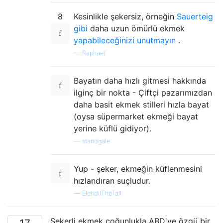
8
Kesinlikle şekersiz, örneğin
Sauerteig
gibi
daha uzun ömürlü ekmek
yapabileceğinizi unutmayın
.
—
Raphael
Bayatın daha hızlı gitmesi hakkında
ilginç bir nokta - Çiftçi pazarımızdan
daha basit ekmek stilleri hızla bayat
(oysa süpermarket ekmeği bayat
yerine küflü gidiyor).
—
standgale
Yup - şeker, ekmeğin küflenmesini
hızlandıran suçludur.
—
ElendilTheTall
Şekerli ekmek çoğunlukla ABD'ye özgü bir