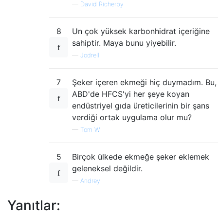
—
David Richerby
8
Un çok yüksek karbonhidrat içeriğine
sahiptir. Maya bunu yiyebilir.
—
Jodrell
7
Şeker içeren ekmeği hiç duymadım. Bu,
ABD'de HFCS'yi her şeye koyan
endüstriyel gıda üreticilerinin bir şans
verdiği ortak uygulama olur mu?
—
Tom W
5
Birçok ülkede ekmeğe şeker eklemek
geleneksel değildir.
—
Andrey
Yanıtlar: