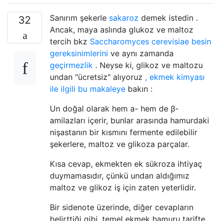
Sanırım şekerle
sakaroz
demek istedin .
32
Ancak, maya aslında glukoz ve maltoz
tercih bkz
Saccharomyces cerevisiae besin
gereksinimlerini
ve aynı zamanda
geçirmezlik
. Neyse ki, glikoz ve maltozu
undan "ücretsiz" alıyoruz
, ekmek kimyası
ile ilgili bu makaleye
bakın :
Un doğal olarak hem a- hem de β-
amilazları içerir, bunlar arasında hamurdaki
nişastanın bir kısmını fermente edilebilir
şekerlere, maltoz ve glikoza parçalar.
Kısa cevap, ekmekten ek sükroza ihtiyaç
duymamasıdır, çünkü undan aldığımız
maltoz ve glikoz iş için zaten yeterlidir.
Bir sidenote üzerinde, diğer cevapların
belirttiği gibi, temel ekmek hamuru tarifte