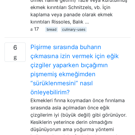
omlet haline getirin) Taze veya kurutulmuş
ekmek kırıntıları Schnitzels, vb. İçin
kaplama veya panade olarak ekmek
kırıntıları Rissoles, Balık …
17
bread
culinary-uses
Pişirme sırasında buharın
6
çıkmasına izin vermek için eğik
çizgiler yaparken bıçağımın
pişmemiş ekmeğimden
“sürüklenmesini” nasıl
önleyebilirim?
Ekmekleri fırına koymadan önce fırınlama
sırasında asla açılmadan önce eğik
çizgilerim iyi (büyük değil) gibi görünüyor.
Kesiklerin yeterince derin olmadığını
düşünüyorum ama yoğurma yöntemi