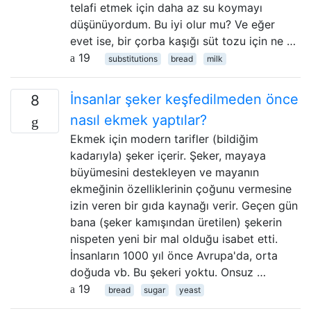
telafi etmek için daha az su koymayı
düşünüyordum. Bu iyi olur mu? Ve eğer
evet ise, bir çorba kaşığı süt tozu için ne …
19
substitutions
bread
milk
İnsanlar şeker keşfedilmeden önce
8
nasıl ekmek yaptılar?
Ekmek için modern tarifler (bildiğim
kadarıyla) şeker içerir. Şeker, mayaya
büyümesini destekleyen ve mayanın
ekmeğinin özelliklerinin çoğunu vermesine
izin veren bir gıda kaynağı verir. Geçen gün
bana (şeker kamışından üretilen) şekerin
nispeten yeni bir mal olduğu isabet etti.
İnsanların 1000 yıl önce Avrupa'da, orta
doğuda vb. Bu şekeri yoktu. Onsuz …
19
bread
sugar
yeast