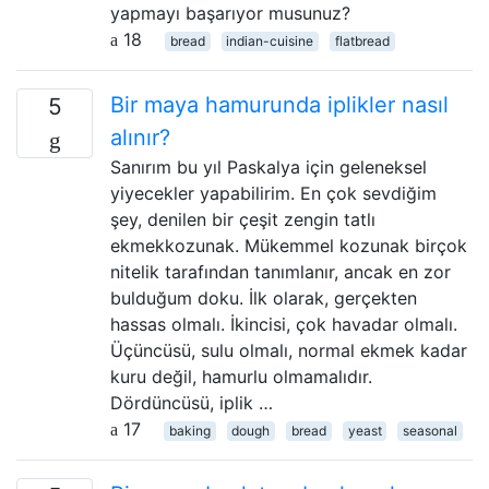
yapmayı başarıyor musunuz?
18
bread
indian-cuisine
flatbread
Bir maya hamurunda iplikler nasıl
5
alınır?
Sanırım bu yıl Paskalya için geleneksel
yiyecekler yapabilirim. En çok sevdiğim
şey, denilen bir çeşit zengin tatlı
ekmekkozunak. Mükemmel kozunak birçok
nitelik tarafından tanımlanır, ancak en zor
bulduğum doku. İlk olarak, gerçekten
hassas olmalı. İkincisi, çok havadar olmalı.
Üçüncüsü, sulu olmalı, normal ekmek kadar
kuru değil, hamurlu olmamalıdır.
Dördüncüsü, iplik …
17
baking
dough
bread
yeast
seasonal