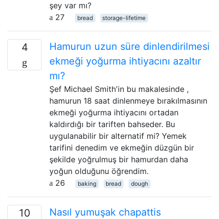
şey var mı?
27
bread
storage-lifetime
Hamurun uzun süre dinlendirilmesi
4
ekmeği yoğurma ihtiyacını azaltır
mı?
Şef Michael Smith'in bu makalesinde ,
hamurun 18 saat dinlenmeye bırakılmasının
ekmeği yoğurma ihtiyacını ortadan
kaldırdığı bir tariften bahseder. Bu
uygulanabilir bir alternatif mi? Yemek
tarifini denedim ve ekmeğin düzgün bir
şekilde yoğrulmuş bir hamurdan daha
yoğun olduğunu öğrendim.
26
baking
bread
dough
Nasıl yumuşak chapattis
10