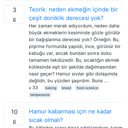
Teorik: neden ekmeğin içinde bir
3
çeşit doniklik derecesi yok?
Her zaman merak ediyordum, neden daha
büyük ekmeklerin kesiminde gözle görülür
bir bağışlanma derecesi yok? Örneğin: Bu,
pişirme formunda yapıldı, ince, görünür bir
kabuğu var, ancak bundan sonra doku
tamamen tekdüzedir. Bu, sıcaklığın ekmek
kütlesinde eşit bir şekilde dağılmasından
nasıl geçer? Hamur sıvılar gibi dolaşımda
değildir, bu yüzden şaşırdım. Buna …
33
baking
bread
food-science
temperature
Hamur kabarması için ne kadar
10
sıcak olmalı?
Bu öğleden sonra biraz odaklanırken, karım