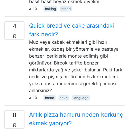
basit basit beyaz ekmek diyelim.
15
baking
bread
Quick bread ve cake arasındaki
4
fark nedir?
Muz veya kabak ekmekleri gibi hızlı
ekmekler, özdeş bir yöntemle ve pastaya
benzer içeriklerle monte edilmiş gibi
görünüyor. Birçok tarifte benzer
miktarlarda yağ ve şeker bulunur. Peki fark
nedir ve pişmiş bir ürünün hızlı ekmek mi
yoksa pasta mı denmesi gerektiğini nasıl
anlarsınız?
15
bread
cake
language
Artık pizza hamuru neden korkunç
8
ekmek yapıyor?