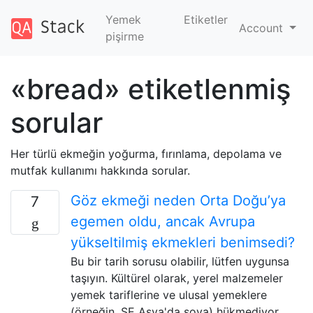
Yemek
Etiketler
Account
pişirme
«bread» etiketlenmiş
sorular
Her türlü ekmeğin yoğurma, fırınlama, depolama ve
mutfak kullanımı hakkında sorular.
Göz ekmeği neden Orta Doğu’ya
7
egemen oldu, ancak Avrupa
yükseltilmiş ekmekleri benimsedi?
Bu bir tarih sorusu olabilir, lütfen uygunsa
taşıyın. Kültürel olarak, yerel malzemeler
yemek tariflerine ve ulusal yemeklere
(örneğin, SE Asya'da soya) hükmediyor,