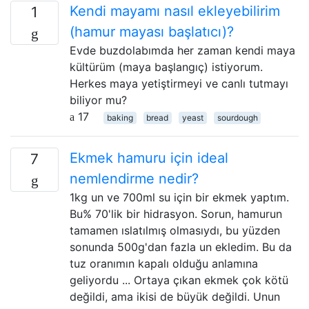
Kendi mayamı nasıl ekleyebilirim
1
(hamur mayası başlatıcı)?
Evde buzdolabımda her zaman kendi maya
kültürüm (maya başlangıç) istiyorum.
Herkes maya yetiştirmeyi ve canlı tutmayı
biliyor mu?
17
baking
bread
yeast
sourdough
Ekmek hamuru için ideal
7
nemlendirme nedir?
1kg un ve 700ml su için bir ekmek yaptım.
Bu% 70'lik bir hidrasyon. Sorun, hamurun
tamamen ıslatılmış olmasıydı, bu yüzden
sonunda 500g'dan fazla un ekledim. Bu da
tuz oranımın kapalı olduğu anlamına
geliyordu ... Ortaya çıkan ekmek çok kötü
değildi, ama ikisi de büyük değildi. Unun