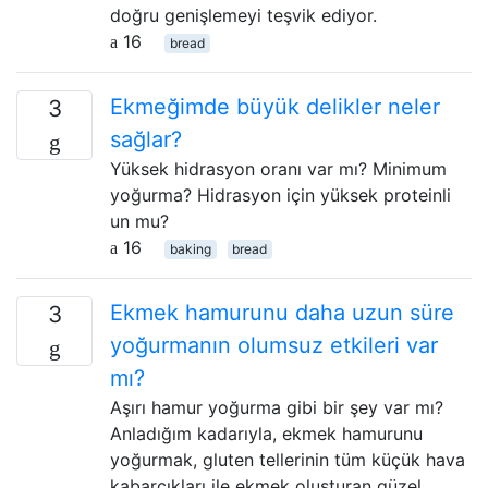
doğru genişlemeyi teşvik ediyor.
16
bread
Ekmeğimde büyük delikler neler
3
sağlar?
Yüksek hidrasyon oranı var mı? Minimum
yoğurma? Hidrasyon için yüksek proteinli
un mu?
16
baking
bread
Ekmek hamurunu daha uzun süre
3
yoğurmanın olumsuz etkileri var
mı?
Aşırı hamur yoğurma gibi bir şey var mı?
Anladığım kadarıyla, ekmek hamurunu
yoğurmak, gluten tellerinin tüm küçük hava
kabarcıkları ile ekmek oluşturan güzel