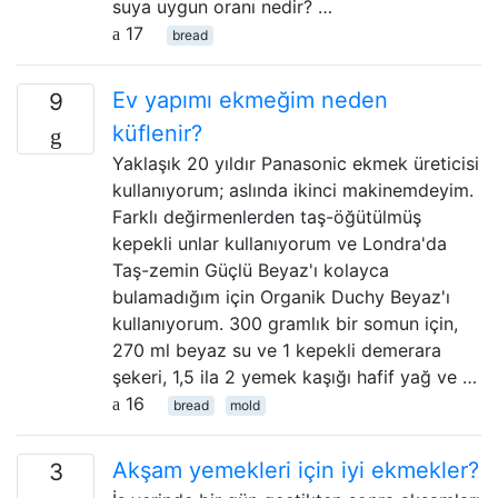
suya uygun oranı nedir? …
17
bread
Ev yapımı ekmeğim neden
9
küflenir?
Yaklaşık 20 yıldır Panasonic ekmek üreticisi
kullanıyorum; aslında ikinci makinemdeyim.
Farklı değirmenlerden taş-öğütülmüş
kepekli unlar kullanıyorum ve Londra'da
Taş-zemin Güçlü Beyaz'ı kolayca
bulamadığım için Organik Duchy Beyaz'ı
kullanıyorum. 300 gramlık bir somun için,
270 ml beyaz su ve 1 kepekli demerara
şekeri, 1,5 ila 2 yemek kaşığı hafif yağ ve …
16
bread
mold
Akşam yemekleri için iyi ekmekler?
3