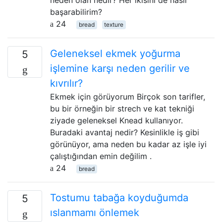
neden olan nedir? Her ikisini de nasıl
başarabilirim?
24
bread
texture
Geleneksel ekmek yoğurma
5
işlemine karşı neden gerilir ve
kıvrılır?
Ekmek için görüyorum Birçok son tarifler,
bu bir örneğin bir strech ve kat tekniği
ziyade geleneksel Knead kullanıyor.
Buradaki avantaj nedir? Kesinlikle iş gibi
görünüyor, ama neden bu kadar az işle iyi
çalıştığından emin değilim .
24
bread
Tostumu tabağa koyduğumda
5
ıslanmamı önlemek