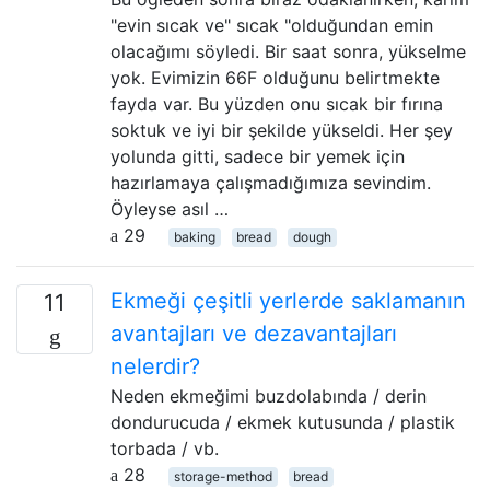
"evin sıcak ve" sıcak "olduğundan emin
olacağımı söyledi. Bir saat sonra, yükselme
yok. Evimizin 66F olduğunu belirtmekte
fayda var. Bu yüzden onu sıcak bir fırına
soktuk ve iyi bir şekilde yükseldi. Her şey
yolunda gitti, sadece bir yemek için
hazırlamaya çalışmadığımıza sevindim.
Öyleyse asıl …
29
baking
bread
dough
Ekmeği çeşitli yerlerde saklamanın
11
avantajları ve dezavantajları
nelerdir?
Neden ekmeğimi buzdolabında / derin
dondurucuda / ekmek kutusunda / plastik
torbada / vb.
28
storage-method
bread