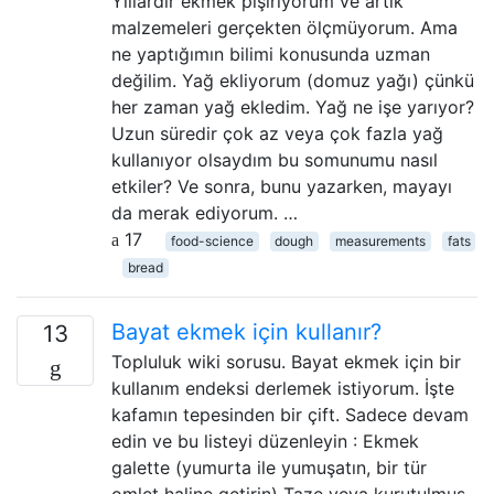
Yıllardır ekmek pişiriyorum ve artık
malzemeleri gerçekten ölçmüyorum. Ama
ne yaptığımın bilimi konusunda uzman
değilim. Yağ ekliyorum (domuz yağı) çünkü
her zaman yağ ekledim. Yağ ne işe yarıyor?
Uzun süredir çok az veya çok fazla yağ
kullanıyor olsaydım bu somunumu nasıl
etkiler? Ve sonra, bunu yazarken, mayayı
da merak ediyorum. …
17
food-science
dough
measurements
fats
bread
Bayat ekmek için kullanır?
13
Topluluk wiki sorusu. Bayat ekmek için bir
kullanım endeksi derlemek istiyorum. İşte
kafamın tepesinden bir çift. Sadece devam
edin ve bu listeyi düzenleyin : Ekmek
galette (yumurta ile yumuşatın, bir tür