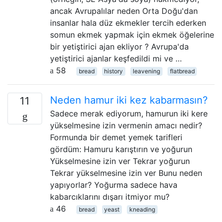
ancak Avrupalılar neden Orta Doğu'dan
insanlar hala düz ekmekler tercih ederken
somun ekmek yapmak için ekmek öğelerine
bir yetiştirici ajan ekliyor ? Avrupa'da
yetiştirici ajanlar keşfedildi mi ve …
58
bread
history
leavening
flatbread
Neden hamur iki kez kabarmasın?
11
Sadece merak ediyorum, hamurun iki kere
yükselmesine izin vermenin amacı nedir?
Formunda bir demet yemek tarifleri
gördüm: Hamuru karıştırın ve yoğurun
Yükselmesine izin ver Tekrar yoğurun
Tekrar yükselmesine izin ver Bunu neden
yapıyorlar? Yoğurma sadece hava
kabarcıklarını dışarı itmiyor mu?
46
bread
yeast
kneading