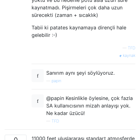
yoktu ve bu nedenle potu asla uzun süre
kaynatmadı. Pişirmeleri çok daha uzun
sürecekti (zaman + sıcaklık)
Tabii ki patates kaynamaya dirençli hale
gelebilir :-)
—
TFD
kaynak
Sanırım aynı şeyi söylüyoruz.
—
papin
@papin Kesinlikle öylesine, çok fazla
SA kullanıcısının mizah anlayışı yok.
Ne kadar üzücü!
—
TFD
11000 feet uluslararası standart atmosferde
0