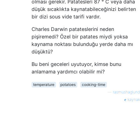
olması gerekir. Patatesleri 87 ° C veya daha
düşük sıcaklıkta kaynatabileceğinizi belirten
bir dizi sous vide tarifi vardır.
Charles Darwin patateslerini neden
pişiremedi? Özel bir patates miydi yoksa
kaynama noktası bulunduğu yerde daha mı
düşüktü?
Bu beni geceleri uyutuyor, kimse bunu
anlamama yardımcı olabilir mi?
temperature
potatoes
cooking-time
—
rasmushaglund
kaynak