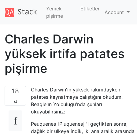
Yemek
Etiketler
Account
pişirme
Charles Darwin
yüksek irtifa patates
pişirme
Charles Darwin'in yüksek rakımdayken
18
patates kaynatmaya çalıştığını okudum.
Beagle'ın Yolculuğu'nda şunları
okuyabilirsiniz:
Peuquenes [Piuquenes] 'i geçtikten sonra,
dağlık bir ülkeye indik, iki ana aralık arasında