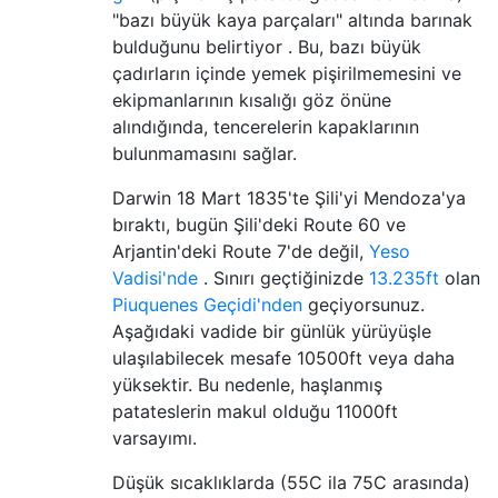
"bazı büyük kaya parçaları" altında barınak
bulduğunu belirtiyor . Bu, bazı büyük
çadırların içinde yemek pişirilmemesini ve
ekipmanlarının kısalığı göz önüne
alındığında, tencerelerin kapaklarının
bulunmamasını sağlar.
Darwin 18 Mart 1835'te Şili'yi Mendoza'ya
bıraktı, bugün Şili'deki Route 60 ve
Arjantin'deki Route 7'de değil,
Yeso
Vadisi'nde
. Sınırı geçtiğinizde
13.235ft
olan
Piuquenes Geçidi'nden
geçiyorsunuz.
Aşağıdaki vadide bir günlük yürüyüşle
ulaşılabilecek mesafe 10500ft veya daha
yüksektir. Bu nedenle, haşlanmış
patateslerin makul olduğu 11000ft
varsayımı.
Düşük sıcaklıklarda (55C ila 75C arasında)