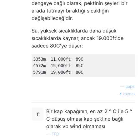
dengeye bağlı olarak, pektinin şeyleri bir
arada tutmayı bıraktığı sıcaklığın
değişebileceğidir.
Su, yüksek sıcaklıklarda daha düşük
sıcaklıklarda kaynar, ancak 19.000ft'de
sadece 80C'ye düşer:
3353m  11,000ft  89C

4572m  15,000ft  85C

—
papin
kaynak
Bir kap kapağının, en az 2 ° C ile 5 °
C düşüş olması kap şekline bağlı
olarak vb wind olmaması
—
TFD