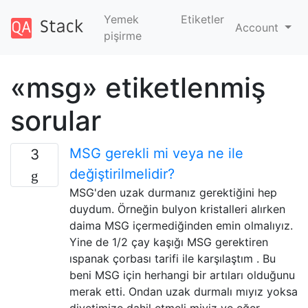
Yemek
Etiketler
Account
pişirme
«msg» etiketlenmiş
sorular
MSG gerekli mi veya ne ile
3
değiştirilmelidir?
MSG'den uzak durmanız gerektiğini hep
duydum. Örneğin bulyon kristalleri alırken
daima MSG içermediğinden emin olmalıyız.
Yine de 1/2 çay kaşığı MSG gerektiren
ıspanak çorbası tarifi ile karşılaştım . Bu
beni MSG için herhangi bir artıları olduğunu
merak etti. Ondan uzak durmalı mıyız yoksa