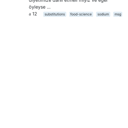
diyetimize dahil etmeli miyiz ve eğer
öyleyse …
12
substitutions
food-science
sodium
msg