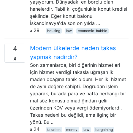
yaşıyorum. Dünyadaki en borçlu olan
hanelerdir. Tabii ki çoğunlukla konut kredisi
şeklinde. Eğer konut balonu
İskandinavya'da son on yılda …
29
housing
law
economic-bubble
Modern ülkelerde neden takas
4
yapmak nadirdir?
Son zamanlarda, biri diğerinin hizmetleri
için hizmet verdiği takasla uğraşan iki
maden ocağına tanık oldum. Her iki hizmet
de aynı değere sahipti. Doğrudan işlem
yaparak, burada para ve hatta herhangi bir
mal söz konusu olmadığından gelir
üzerinden KDV veya vergi ödemiyorlardı.
Takas nedeni bu değildi, ama ilginç bir
yönü. Bu …
24
taxation
money
law
bargaining