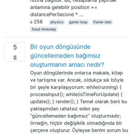
hızına bağlıdır. Bu, hesaplama yapmak
anlamına gelebilir position +=
distancePerSecond * …
256
physics
game-loop
frame-rate
fixed-timestep
Bir oyun döngüsünde
5
güncellemeden bağımsız
oluşturmanın amacı nedir?
Oyun döngülerinde onlarca makale, kitap
ve tartışma var. Ancak, oldukça sık böyle
bir şeyle karşılaşıyorum: while(running) {
processInput(); while(isTimeForUpdate) {
update(); } render(); } Temel olarak beni bu
yaklaşımdan rahatsız eden şey
“güncellemeden bağımsız” oluşturmadır;
örneğin, hiçbir değişiklik olmadığında bir
çerçeve oluşturur. Öyleyse benim sorum bu