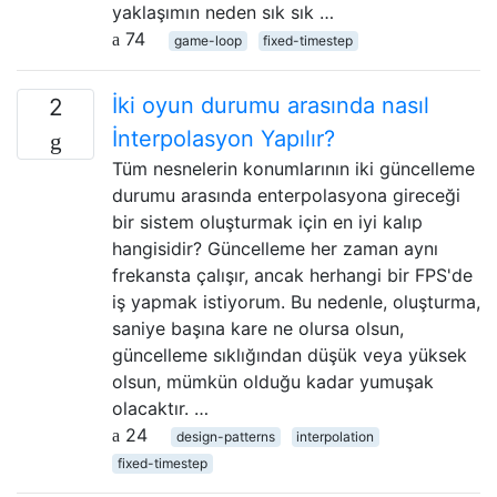
yaklaşımın neden sık sık …
74
game-loop
fixed-timestep
İki oyun durumu arasında nasıl
2
İnterpolasyon Yapılır?
Tüm nesnelerin konumlarının iki güncelleme
durumu arasında enterpolasyona gireceği
bir sistem oluşturmak için en iyi kalıp
hangisidir? Güncelleme her zaman aynı
frekansta çalışır, ancak herhangi bir FPS'de
iş yapmak istiyorum. Bu nedenle, oluşturma,
saniye başına kare ne olursa olsun,
güncelleme sıklığından düşük veya yüksek
olsun, mümkün olduğu kadar yumuşak
olacaktır. …
24
design-patterns
interpolation
fixed-timestep