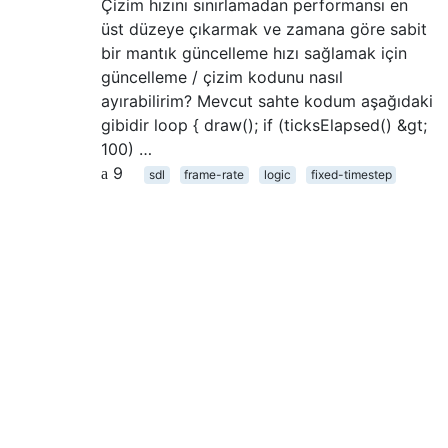
Çizim hızını sınırlamadan performansı en
üst düzeye çıkarmak ve zamana göre sabit
bir mantık güncelleme hızı sağlamak için
güncelleme / çizim kodunu nasıl
ayırabilirim? Mevcut sahte kodum aşağıdaki
gibidir loop { draw(); if (ticksElapsed() &gt;
100) …
9
sdl
frame-rate
logic
fixed-timestep