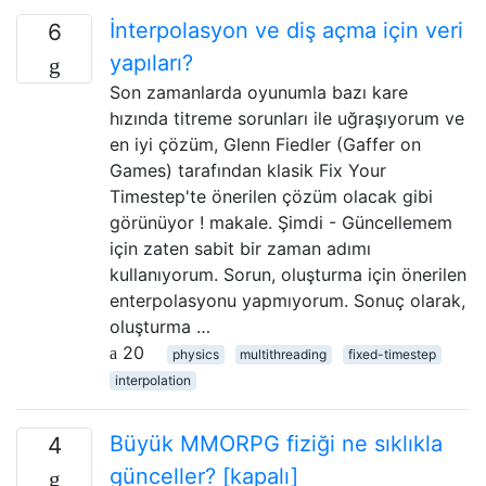
İnterpolasyon ve diş açma için veri
6
yapıları?
Son zamanlarda oyunumla bazı kare
hızında titreme sorunları ile uğraşıyorum ve
en iyi çözüm, Glenn Fiedler (Gaffer on
Games) tarafından klasik Fix Your
Timestep'te önerilen çözüm olacak gibi
görünüyor ! makale. Şimdi - Güncellemem
için zaten sabit bir zaman adımı
kullanıyorum. Sorun, oluşturma için önerilen
enterpolasyonu yapmıyorum. Sonuç olarak,
oluşturma …
20
physics
multithreading
fixed-timestep
interpolation
Büyük MMORPG fiziği ne sıklıkla
4
günceller? [kapalı]