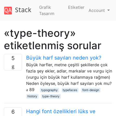
Grafik
Etiketler
Account
Tasarım
«type-theory»
etiketlenmiş sorular
Büyük harf sayıları neden yok?
5
Büyük harfler, metne çeşitli şekillerde çok
fazla şey ekler, adlar, markalar ve vurgu için
(vurgu için büyük harf kullanmaya rağmen)
Neden öyleyse, büyük harf sayıları yok mu?
89
typography
typefaces
font-design
history
type-theory
Hangi font özellikleri lüks ve
6