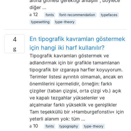
altına gitmesi gerektiği anlaşılır , böylece
diğer …
12
fonts
font-recommendation
typefaces
typesetting
type-theory
En tipografik kavramları göstermek
4
için hangi iki harf kullanılır?
Tipografik kavramları göstermek ve
adlandırmak için bir grafikle tamamlanan
tipografik bir ızgaraya harfler koyuyorum.
Terimler listesi ayrıntılı olmamalı, ancak en
önemlilerini içermelidir, örneğin: farklı
çizgiler (taban çizgisi, orta çizgi vb.) açık
ve kapalı tezgahlar yükselenler ve
alçalmalar farklı yükseklik ve genişlikler
Tam teşekküllü bir »Hamburgefonstiv« için
yeterli alanım yok: tüm …
10
fonts
typography
type-theory