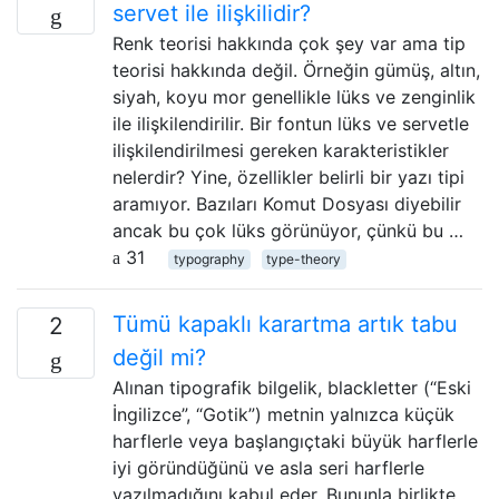
servet ile ilişkilidir?
Renk teorisi hakkında çok şey var ama tip
teorisi hakkında değil. Örneğin gümüş, altın,
siyah, koyu mor genellikle lüks ve zenginlik
ile ilişkilendirilir. Bir fontun lüks ve servetle
ilişkilendirilmesi gereken karakteristikler
nelerdir? Yine, özellikler belirli bir yazı tipi
aramıyor. Bazıları Komut Dosyası diyebilir
ancak bu çok lüks görünüyor, çünkü bu …
31
typography
type-theory
Tümü kapaklı karartma artık tabu
2
değil mi?
Alınan tipografik bilgelik, blackletter (“Eski
İngilizce”, “Gotik”) metnin yalnızca küçük
harflerle veya başlangıçtaki büyük harflerle
iyi göründüğünü ve asla seri harflerle
yazılmadığını kabul eder. Bununla birlikte,