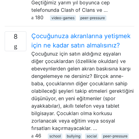
Geçtiğimiz yarım yıl boyunca cep
telefonunda Clash of Clans ve …
180
video-games
peer-pressure
Çocuğunuza akranlarına yetişmek
8
için ne kadar satın almalısınız?
Çocuğunuz için satın aldığınız eşyaları
diğer çocuklardan (özellikle okuldan) ve
ebeveynlerden gelen akran baskısına karşı
dengelemeye ne dersiniz? Birçok anne-
baba, çocuklarının diğer çocukların sahip
olabileceği şeyleri takip etmeleri gerektiğini
düşünüyor, en yeni eğitmenler (spor
ayakkabılar), akıllı telefon veya tablet
bilgisayar. Çocukları olma korkusu
zorlanacak veya eğitim veya sosyal
fırsatları kaçırmayacaklar. …
46
school
bullying
social
peer-pressure