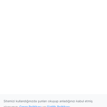
Sitemizi kullandığınızda şunları okuyup anladığınızı kabul etmiş
olursunuz:
Çerez Politikası
ve
Gizlilik Politikası
.