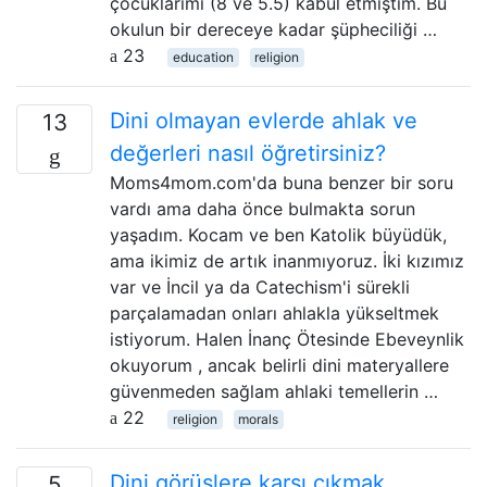
çocuklarımı (8 ve 5.5) kabul etmiştim. Bu
okulun bir dereceye kadar şüpheciliği …
23
education
religion
Dini olmayan evlerde ahlak ve
13
değerleri nasıl öğretirsiniz?
Moms4mom.com'da buna benzer bir soru
vardı ama daha önce bulmakta sorun
yaşadım. Kocam ve ben Katolik büyüdük,
ama ikimiz de artık inanmıyoruz. İki kızımız
var ve İncil ya da Catechism'i sürekli
parçalamadan onları ahlakla yükseltmek
istiyorum. Halen İnanç Ötesinde Ebeveynlik
okuyorum , ancak belirli dini materyallere
güvenmeden sağlam ahlaki temellerin …
22
religion
morals
Dini görüşlere karşı çıkmak
5