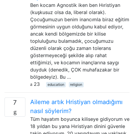
Ben kocam Agnostik iken ben Hıristiyan
(kuşkusuz olsa da, liberal olarak).
Çocuğumuzun benim inancımla biraz eğitim
görmesinin uygun olduğunu kabul ediyor,
ancak kendi bölgemizde bir kilise
topluluğunu bulamadık, çocuğumuzu
düzenli olarak çoğu zaman tolerans
göstermeyeceği şekilde alıp rahat
ettiğimizi, ve kocamın inançlarına saygı
duyduk (denedik, ÇOK muhafazakar bir
bölgedeyiz). Bu …
23
education
religion
Aileme artık Hristiyan olmadığımı
7
nasıl söylerim?
Tüm hayatım boyunca kiliseye gidiyorum ve
18 yıldan bu yana Hıristiyan dinini güvenle
takip ediyorum. 20 yaşındayım ve yaklaşık