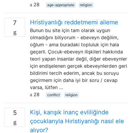
28
age-appropriate
religion
Hristiyanlığı reddetmemi aileme
7
Bunun bu site için tam olarak uygun
olmadığını biliyorum - ebeveyn değilim,
oğlum - ama buradaki topluluk için hala
geçerli. Çocuk-ebeveyn ilişkileri hakkında
teori yapan insanlar değil, diğer ebeveynler
için endişelenen gerçek ebeveynlerden geri
bildirimi tercih ederim, ancak bu soruyu
geçirmem için daha iyi bir soru / cevap
varsa, lütfen …
28
conflict
religion
Kişi, karışık inanç evliliğinde
5
çocuklarıyla Hıristiyanlığı nasıl ele
alıyor?