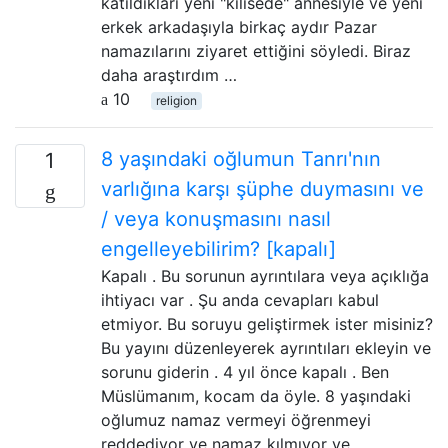
katıldıkları yeni "kilisede" annesiyle ve yeni
erkek arkadaşıyla birkaç aydır Pazar
namazılarını ziyaret ettiğini söyledi. Biraz
daha araştırdım …
10
religion
8 yaşındaki oğlumun Tanrı'nın
1
varlığına karşı şüphe duymasını ve
/ veya konuşmasını nasıl
engelleyebilirim? [kapalı]
Kapalı . Bu sorunun ayrıntılara veya açıklığa
ihtiyacı var . Şu anda cevapları kabul
etmiyor. Bu soruyu geliştirmek ister misiniz?
Bu yayını düzenleyerek ayrıntıları ekleyin ve
sorunu giderin . 4 yıl önce kapalı . Ben
Müslümanım, kocam da öyle. 8 yaşındaki
oğlumuz namaz vermeyi öğrenmeyi
reddediyor ve namaz kılmıyor ve …