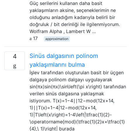
Güç serilerini kullanan daha basit
yaklaşımların aksine, seçeneklerimin ne
olduğunu anladığım kadarıyla belirli bir
doğruluk / bit derinliği ile ilgilenmiyorum.
Wolfram Alpha , Lambert W …
17
approximation
Sinüs dalgasının polinom
4
yaklaşımlarını bulma
İşlev tarafından oluşturulan basit bir üçgen
dalgaya polinom dalgayı uygulayarak
sin(πx)sin⁡(πx)\sin\left(\pi x\right) tarafından
verilen sinüs dalgasına yaklaşmak
istiyorum. T(x)=1−4∣∣12−mod(12x+14,
1)∣∣T(x)=1−4|12−mod⁡(12x+14,
1)|T\left(x\right)=1-4\left|\tfrac{1}{2}-
\operatorname{mod}(\tfrac{1}{2}x+\tfrac{1}
{4},\ 1)\right| burada