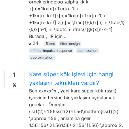
örneklerinde:αα \alpha kk k
z[n]=1kx[n]+1kx[n−1]+…
+1kx[n−k+1]z[n]=1kx[n]+1kx[n−1]+…
+1kx[n−k+1] z[n] = \frac{1}{k}x[n] + \frac{1}
{k}x[n-1] + \ldots + \frac{1}{k}x[n-k+1]
Burada , IIR için …
24
filters
filter-design
infinite-impulse-response
optimization
approximation
Kare süper kök işlevi için hangi
1
yaklaşım teknikleri vardır?
Ben xxxxx^x , yani kare süper kök (ssrt)
işlevinin tersine bir yaklaşım uygulamak
gerekir . Örneğin,
ssrt(2)≈1.56ssrt(2)≈1.56\mathrm{ssrt}(2)
\approx 1.56 , anlamına gelir
1.561.56≈21.561.56≈21.56^{1.56} \approx 2.