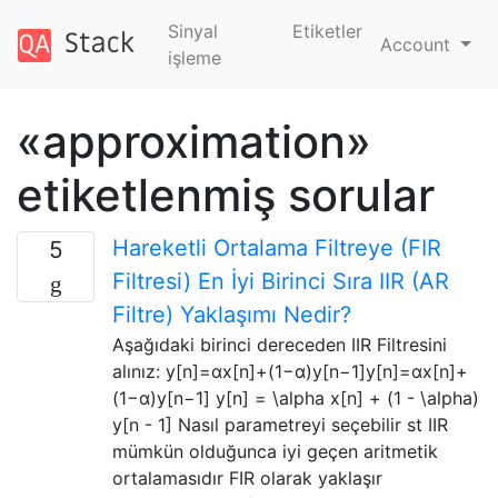
Sinyal
Etiketler
Account
işleme
«approximation»
etiketlenmiş sorular
Hareketli Ortalama Filtreye (FIR
5
Filtresi) En İyi Birinci Sıra IIR (AR
Filtre) Yaklaşımı Nedir?
Aşağıdaki birinci dereceden IIR Filtresini
alınız: y[n]=αx[n]+(1−α)y[n−1]y[n]=αx[n]+
(1−α)y[n−1] y[n] = \alpha x[n] + (1 - \alpha)
y[n - 1] Nasıl parametreyi seçebilir st IIR
mümkün olduğunca iyi geçen aritmetik
ortalamasıdır FIR olarak yaklaşır