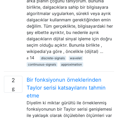
arka planın çoğunu tanıyorum. Bununla
birlikte, dalgacıklara sahip bir bilgisayara
algoritmalar uygularken, sürekli veya ayrık
dalgacıklar kullanmam gerektiğinden emin
değilim. Tüm gerçeklikte, bilgisayardaki her
şey elbette ayrıktır, bu nedenle ayrık
dalgacıkların dijital sinyal işleme için doğru
seçim olduğu açıktır. Bununla birlikte ,
wikipedia'ya göre , öncelikle (dijital) …
14
discrete-signals
wavelet
continuous-signals
approximation
Bir fonksiyonun örneklerinden
2
Taylor serisi katsayılarını tahmin
etme
Diyelim ki miktar gürültü ile örneklenmiş
fonksiyonunun bir Taylor serisi genişlemesi
ile yaklaşık olarak ölçülebilen ölçümleri var