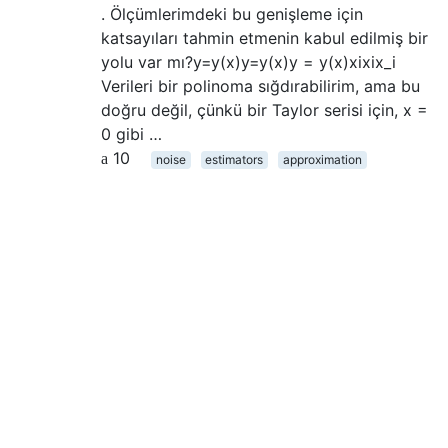
. Ölçümlerimdeki bu genişleme için
katsayıları tahmin etmenin kabul edilmiş bir
yolu var mı?y=y(x)y=y(x)y = y(x)xixix_i
Verileri bir polinoma sığdırabilirim, ama bu
doğru değil, çünkü bir Taylor serisi için, x =
0 gibi …
10
noise
estimators
approximation