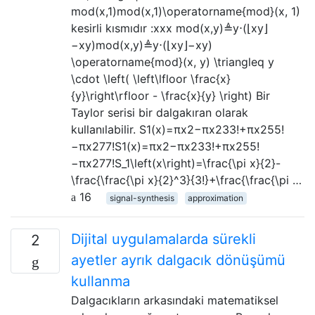
mod(x,1)mod⁡(x,1)\operatorname{mod}(x, 1)
kesirli kısmıdır :xxx mod(x,y)≜y⋅(⌊xy⌋
−xy)mod⁡(x,y)≜y⋅(⌊xy⌋−xy)
\operatorname{mod}(x, y) \triangleq y
\cdot \left( \left\lfloor \frac{x}
{y}\right\rfloor - \frac{x}{y} \right) Bir
Taylor serisi bir dalgakıran olarak
kullanılabilir. S1(x)=πx2−πx233!+πx255!
−πx277!S1(x)=πx2−πx233!+πx255!
−πx277!S_1\left(x\right)=\frac{\pi x}{2}-
\frac{\frac{\pi x}{2}^3}{3!}+\frac{\frac{\pi …
16
signal-synthesis
approximation
Dijital uygulamalarda sürekli
2
ayetler ayrık dalgacık dönüşümü
kullanma
Dalgacıkların arkasındaki matematiksel