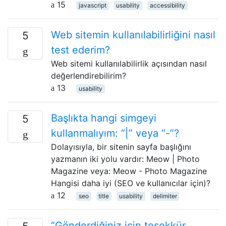
15
javascript
usability
accessibility
Web sitemin kullanılabilirliğini nasıl
5
test ederim?
Web sitemi kullanılabilirlik açısından nasıl
değerlendirebilirim?
13
usability
Başlıkta hangi simgeyi
5
kullanmalıyım: “|” veya “-”?
Dolayısıyla, bir sitenin sayfa başlığını
yazmanın iki yolu vardır: Meow | Photo
Magazine veya: Meow - Photo Magazine
Hangisi daha iyi (SEO ve kullanıcılar için)?
12
seo
title
usability
delimiter
“Gönderdiğiniz için teşekkür