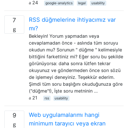
24
google-analytics
legal
usability
RSS düğmelerine ihtiyacımız var
7
mı?
Bekleyin! Yorum yapmadan veya
cevaplamadan önce - aslında tüm soruyu
okudun mu? Sorunun " düğme " kelimesiyle
bittiğini farkettiniz mi? Eğer soru bu şekilde
görünüyorsa: daha sonra lütfen tekrar
okuyunuz ve göndermeden önce son sözü
de işlemeyi deneyiniz. Teşekkür ederim.
Şimdi tüm soru başlığını okuduğunuza göre
("düğme"!), İşte soru metninin …
21
rss
usability
Web uygulamalarımı hangi
9
minimum tarayıcı veya ekran