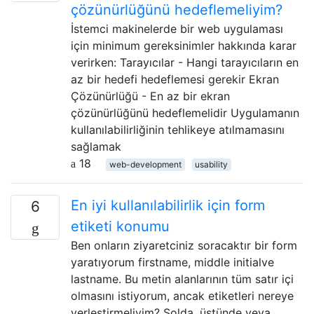
çözünürlüğünü hedeflemeliyim?
İstemci makinelerde bir web uygulaması
için minimum gereksinimler hakkında karar
verirken: Tarayıcılar - Hangi tarayıcıların en
az bir hedefi hedeflemesi gerekir Ekran
Çözünürlüğü - En az bir ekran
çözünürlüğünü hedeflemelidir Uygulamanın
kullanılabilirliğinin tehlikeye atılmamasını
sağlamak
18
web-development
usability
En iyi kullanılabilirlik için form
6
etiketi konumu
Ben onların ziyaretciniz soracaktır bir form
yaratıyorum firstname, middle initialve
lastname. Bu metin alanlarının tüm satır içi
olmasını istiyorum, ancak etiketleri nereye
yerleştirmeliyim? Solda, üstünde veya