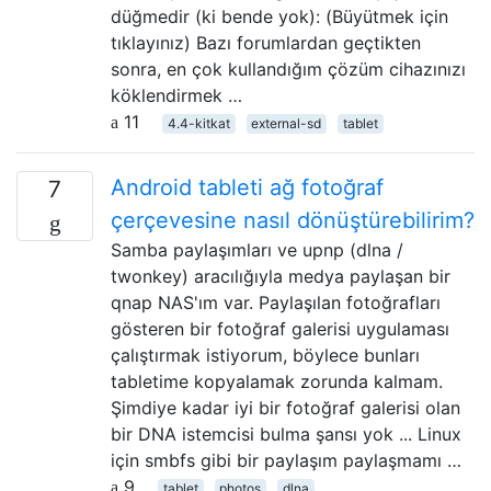
düğmedir (ki bende yok): (Büyütmek için
tıklayınız) Bazı forumlardan geçtikten
sonra, en çok kullandığım çözüm cihazınızı
köklendirmek …
11
4.4-kitkat
external-sd
tablet
Android tableti ağ fotoğraf
7
çerçevesine nasıl dönüştürebilirim?
Samba paylaşımları ve upnp (dlna /
twonkey) aracılığıyla medya paylaşan bir
qnap NAS'ım var. Paylaşılan fotoğrafları
gösteren bir fotoğraf galerisi uygulaması
çalıştırmak istiyorum, böylece bunları
tabletime kopyalamak zorunda kalmam.
Şimdiye kadar iyi bir fotoğraf galerisi olan
bir DNA istemcisi bulma şansı yok ... Linux
için smbfs gibi bir paylaşım paylaşmamı …
9
tablet
photos
dlna