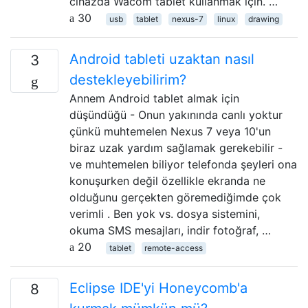
cihazda Wacom tablet kullanmak için. …
30
usb
tablet
nexus-7
linux
drawing
Android tableti uzaktan nasıl
3
destekleyebilirim?
Annem Android tablet almak için
düşündüğü - Onun yakınında canlı yoktur
çünkü muhtemelen Nexus 7 veya 10'un
biraz uzak yardım sağlamak gerekebilir -
ve muhtemelen biliyor telefonda şeyleri ona
konuşurken değil özellikle ekranda ne
olduğunu gerçekten göremediğimde çok
verimli . Ben yok vs. dosya sistemini,
okuma SMS mesajları, indir fotoğraf, …
20
tablet
remote-access
Eclipse IDE'yi Honeycomb'a
8