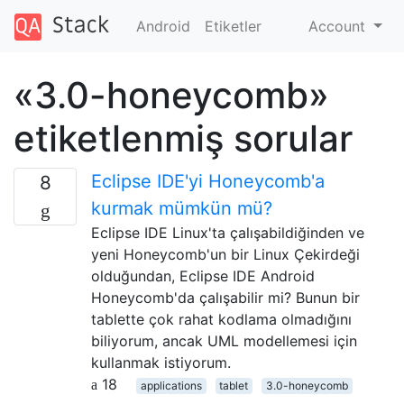
Android
Etiketler
Account
«3.0-honeycomb»
etiketlenmiş sorular
Eclipse IDE'yi Honeycomb'a
8
kurmak mümkün mü?
Eclipse IDE Linux'ta çalışabildiğinden ve
yeni Honeycomb'un bir Linux Çekirdeği
olduğundan, Eclipse IDE Android
Honeycomb'da çalışabilir mi? Bunun bir
tablette çok rahat kodlama olmadığını
biliyorum, ancak UML modellemesi için
kullanmak istiyorum.
18
applications
tablet
3.0-honeycomb