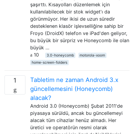
şaşırttı. Kısayolları düzenlemek için
kullanılabilecek bir stok widget'ı da
görünmüyor. Her ikisi de uzun süredir
desteklenen klasör işlevselliğine sahip bir
Froyo (DroidX) telefon ve iPad'den geliyor,
bu büyük bir sürpriz ve Honeycomb ile olan
büyük …
10
3.0-honeycomb
motorola-xoom
home-screen-folders
Tabletim ne zaman Android 3.x
1
güncellemesini (Honeycomb)
alacak?
Android 3.0 (Honeycomb) Şubat 2011'de
piyasaya sürüldü, ancak bu güncellemeyi
alacak tüm cihazlar henüz almadı. Her
üretici ve operatörün resmi olarak