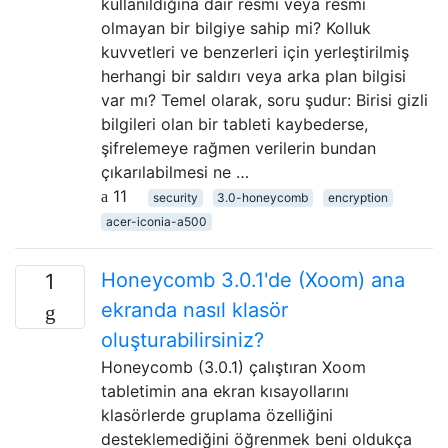
kullanıldığına dair resmi veya resmi
olmayan bir bilgiye sahip mi? Kolluk
kuvvetleri ve benzerleri için yerleştirilmiş
herhangi bir saldırı veya arka plan bilgisi
var mı? Temel olarak, soru şudur: Birisi gizli
bilgileri olan bir tableti kaybederse,
şifrelemeye rağmen verilerin bundan
çıkarılabilmesi ne …
11
security
3.0-honeycomb
encryption
acer-iconia-a500
Honeycomb 3.0.1'de (Xoom) ana
1
ekranda nasıl klasör
oluşturabilirsiniz?
Honeycomb (3.0.1) çalıştıran Xoom
tabletimin ana ekran kısayollarını
klasörlerde gruplama özelliğini
desteklemediğini öğrenmek beni oldukça