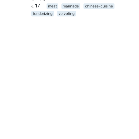
17
meat
marinade
chinese-cuisine
tenderizing
velveting