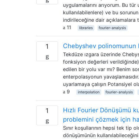
uygulamalarını arıyorum. Bu tür
kullanılabilenlere) ve bu sorunu
indirileceğine dair açıklamalara
11
libraries
fourier-analysis
Chebyshev polinomunun hız
1
Tekdüze ızgara üzerinde Cheby
fonksiyon değerleri verildiğinde)
edilen bir yolu var mı? Benim s
enterpolasyonun yavaşlamasıdır. 
uyarlamaya çalışın Potansiyel ol
9
interpolation
fourier-analysis
Hızlı Fourier Dönüşümü kul
1
problemini çözmek için han
Sınır koşullarının hepsi tek tip 
dönüşümünün kullanılabileceğini d