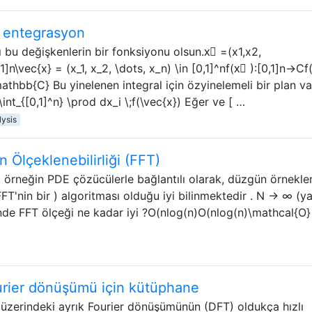
l entegrasyon
Cı bu değişkenlerin bir fonksiyonu olsun.x⃗ =(x1,x2,
n\vec{x} = (x_1, x_2, \dots, x_n) \in [0,1]^nf(x⃗ ):[0,1]n→Cf
mathbb{C} Bu yinelenen integral için özyinelemeli bir plan v
int_{[0,1]^n} \prod dx_i \;f(\vec{x}) Eğer ve [ …
lysis
 Ölçeklenebilirliği (FFT)
, örneğin PDE çözücülerle bağlantılı olarak, düzgün örnekl
FFT'nin bir ) algoritması olduğu iyi bilinmektedir . N → ∞ (ya
inde FFT ölçeği ne kadar iyi ?O(nlog(n)O(nlog⁡(n)\mathcal{O}
urier dönüşümü için kütüphane
 üzerindeki ayrık Fourier dönüşümünün (DFT) oldukça hızlı