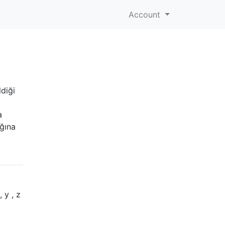
Account
ldiği
a
ığına
 y , z