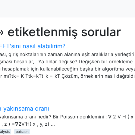
r
» etiketlenmiş sorular
FFT'sini nasıl alabilirim?
, giriş noktalarının zaman alanına eşit aralıklarla yerleştiri
rışması hesaplar, . Ya onlar değilse? Değişken bir örnekleme
nu hesaplamak için kullanabileceğim başka bir algoritma vey
var mı?tk= K Ttk=kTt_k = kT Çözüm, örneklerin nasıl dağıtıld
 yakınsama oranı
yakınsama oranı nedir? Bir Poisson denklemini : ∇ 2 V H ( x ,
 y , z ) =∇2V'H( x , y, z) …
alysis
poisson