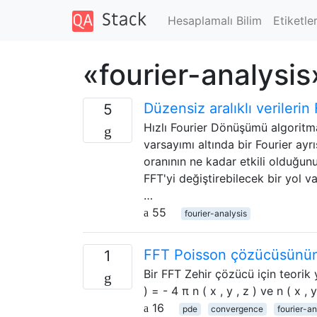
Hesaplamalı Bilim
Etiketle
«fourier-analysis
Düzensiz aralıklı verilerin 
5
Hızlı Fourier Dönüşümü algoritması
varsayımı altında bir Fourier ay
oranının ne kadar etkili olduğu
FFT'yi değiştirebilecek bir yol 
…
55
fourier-analysis
FFT Poisson çözücüsünün
1
Bir FFT Zehir çözücü için teorik 
) = - 4 π n ( x , y , z ) ve n ( x ,
16
pde
convergence
fourier-an