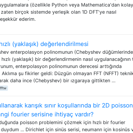
 uygulamalara (özellikle Python veya Mathematica'dan kola
n zaten birçok sistemde yerleşik olan 1D DFT'ye nasıl
 teşekkür ederim.
lı (yaklaşık) değerlendirilmesi
shev enterpolasyon polinomunun (Chebyshev düğümlerinde
 hızlı (yaklaşık) bir değerlendirmenin nasıl uygulanacağının 
orunum, enterpolasyon polinomunun derecesi arttığında
Aklıma şu fikirler geldi: Düzgün olmayan FFT (NFFT) teknik
arak daha ince (Chebyshev) bir ızgaraya gittikten …
fftw
lanarak karışık sınır koşullarında bir 2D poisson
gi fourier serisine ihtiyaç vardır?
olduğunda poisson problemini çözmek için hızlı bir fourier
uydum ... Dirichlet için sinüs serisi, neumann için kosinüs 