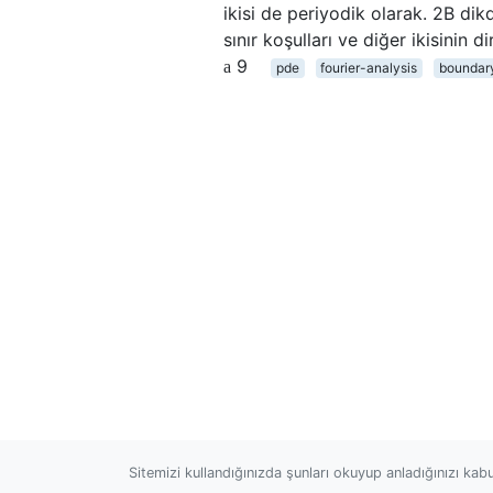
ikisi de periyodik olarak. 2B dik
sınır koşulları ve diğer ikisinin 
9
pde
fourier-analysis
boundar
Sitemizi kullandığınızda şunları okuyup anladığınızı kab