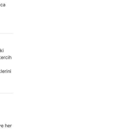
yca
ki
tercih
lerini
ve her