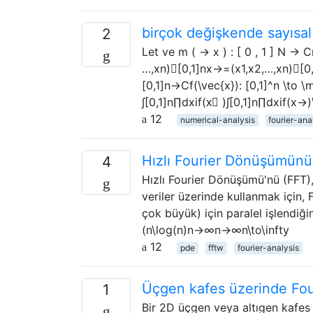
birçok değişkende sayısa
2
Let ve m ( → x ) : [ 0 , 1 ] N → 
…,xn)∈[0,1]nx→=(x1,x2,…,xn)∈[0,1]
[0,1]n→Cf(\vec{x}): [0,1]^n \to \
∫[0,1]n∏dxif(x⃗ )∫[0,1]n∏dxif(x→)\
12
numerical-analysis
fourier-ana
Hızlı Fourier Dönüşümünün
4
Hızlı Fourier Dönüşümü'nü (FFT)
veriler üzerinde kullanmak için, 
çok büyük) için paralel işlendiğ
(n\log(n)n→∞n→∞n\to\infty
12
pde
fftw
fourier-analysis
Üçgen kafes üzerinde Fo
1
Bir 2D üçgen veya altıgen kafes