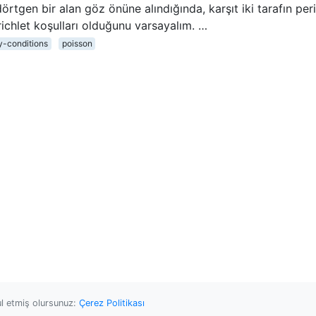
dörtgen bir alan göz önüne alındığında, karşıt iki tarafın per
dirichlet koşulları olduğunu varsayalım. …
y-conditions
poisson
ul etmiş olursunuz:
Çerez Politikası