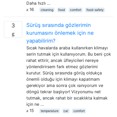
Daha hızlı …
16
cleaning
food
comfort
food-safety
Sürüş sırasında gözlerimin
3
kurumasını önlemek için ne
yapabilirim?
Sıcak havalarda araba kullanırken klimayı
serin tutmak için kullanıyorum. Bu beni çok
rahat ettirir, ancak üfleyicileri nereye
yönlendirirsem fark etmez gözlerimi
kurutur. Sürüş sırasında görüş oldukça
önemli olduğu için klimayı kapatmam
gerekiyor ama sonra çok ısınıyorum ve
döngü tekrar başlıyor! Vizyonumu net
tutmak, ancak rahat bir sıcaklıkta kalmak
için ne …
15
temperature
car
comfort