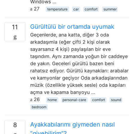
Windows …
27
temperature
car
comfort
summer
Gürültülü bir ortamda uyumak
11
Geçenlerde, ana katta, diğer 3 oda
arkadaşımla (eğer çifti 2 kişi olarak
sayarsanız 4 kişi) paylaşılan bir eve
taşındım. Aynı zamanda yoğun bir caddeye
de yakın. Geceleri gürültü bazen beni
rahatsız ediyor. Gürültü kaynakları: arabalar
ve kamyonlar geçiyor Oda arkadaşlarından
müzik (özellikle yüksek sesle) oda kapıları
açma ve kapama banyoyu …
26
home
personal-care
comfort
sound
bedroom
Ayakkabılarımı giymeden nasıl
8
“giyebilirim”?