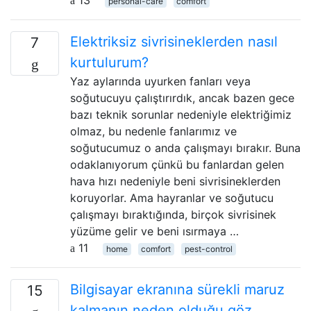
personal-care
comfort
Elektriksiz sivrisineklerden nasıl
7
kurtulurum?
Yaz aylarında uyurken fanları veya
soğutucuyu çalıştırırdık, ancak bazen gece
bazı teknik sorunlar nedeniyle elektriğimiz
olmaz, bu nedenle fanlarımız ve
soğutucumuz o anda çalışmayı bırakır. Buna
odaklanıyorum çünkü bu fanlardan gelen
hava hızı nedeniyle beni sivrisineklerden
koruyorlar. Ama hayranlar ve soğutucu
çalışmayı bıraktığında, birçok sivrisinek
yüzüme gelir ve beni ısırmaya …
11
home
comfort
pest-control
Bilgisayar ekranına sürekli maruz
15
kalmanın neden olduğu göz