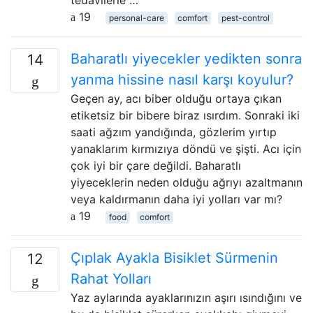
19
personal-care
comfort
pest-control
Baharatlı yiyecekler yedikten sonra
14
yanma hissine nasıl karşı koyulur?
Geçen ay, acı biber olduğu ortaya çıkan
etiketsiz bir bibere biraz ısırdım. Sonraki iki
saati ağzım yandığında, gözlerim yırtıp
yanaklarım kırmızıya döndü ve şişti. Acı için
çok iyi bir çare değildi. Baharatlı
yiyeceklerin neden olduğu ağrıyı azaltmanın
veya kaldırmanın daha iyi yolları var mı?
19
food
comfort
Çıplak Ayakla Bisiklet Sürmenin
12
Rahat Yolları
Yaz aylarında ayaklarınızın aşırı ısındığını ve