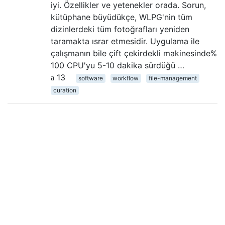
iyi. Özellikler ve yetenekler orada. Sorun,
kütüphane büyüdükçe, WLPG'nin tüm
dizinlerdeki tüm fotoğrafları yeniden
taramakta ısrar etmesidir. Uygulama ile
çalışmanın bile çift çekirdekli makinesinde%
100 CPU'yu 5-10 dakika sürdüğü …
13
software
workflow
file-management
curation