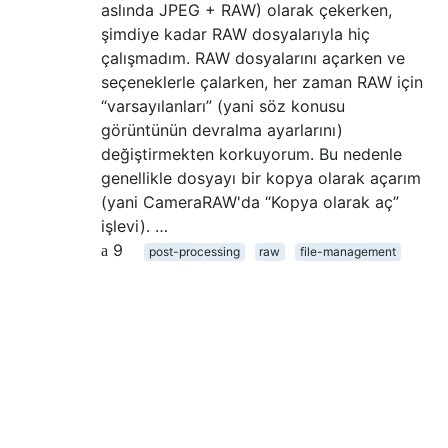
aslında JPEG + RAW) olarak çekerken,
şimdiye kadar RAW dosyalarıyla hiç
çalışmadım. RAW dosyalarını açarken ve
seçeneklerle çalarken, her zaman RAW için
“varsayılanları” (yani söz konusu
görüntünün devralma ayarlarını)
değiştirmekten korkuyorum. Bu nedenle
genellikle dosyayı bir kopya olarak açarım
(yani CameraRAW'da “Kopya olarak aç”
işlevi). …
9
post-processing
raw
file-management