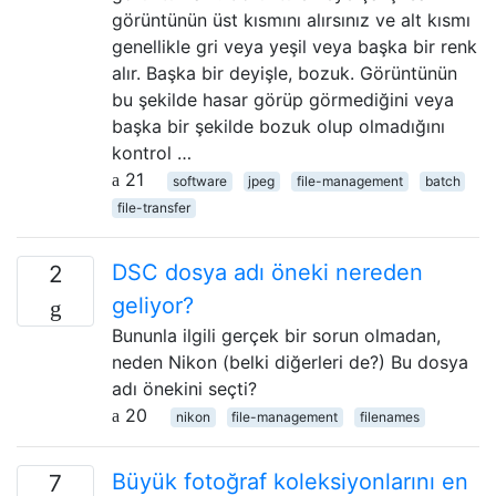
görüntünün üst kısmını alırsınız ve alt kısmı
genellikle gri veya yeşil veya başka bir renk
alır. Başka bir deyişle, bozuk. Görüntünün
bu şekilde hasar görüp görmediğini veya
başka bir şekilde bozuk olup olmadığını
kontrol …
21
software
jpeg
file-management
batch
file-transfer
DSC dosya adı öneki nereden
2
geliyor?
Bununla ilgili gerçek bir sorun olmadan,
neden Nikon (belki diğerleri de?) Bu dosya
adı önekini seçti?
20
nikon
file-management
filenames
Büyük fotoğraf koleksiyonlarını en
7