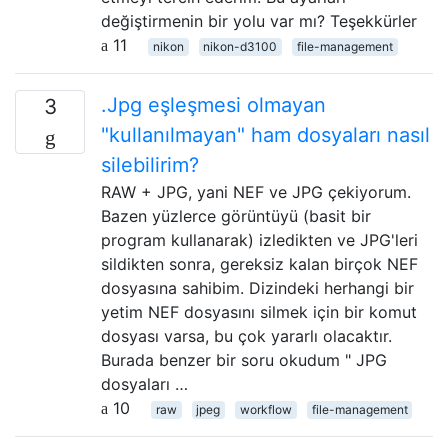
değiştirmenin bir yolu var mı? Teşekkürler
11
nikon
nikon-d3100
file-management
.Jpg eşleşmesi olmayan
3
"kullanılmayan" ham dosyaları nasıl
silebilirim?
RAW + JPG, yani NEF ve JPG çekiyorum.
Bazen yüzlerce görüntüyü (basit bir
program kullanarak) izledikten ve JPG'leri
sildikten sonra, gereksiz kalan birçok NEF
dosyasına sahibim. Dizindeki herhangi bir
yetim NEF dosyasını silmek için bir komut
dosyası varsa, bu çok yararlı olacaktır.
Burada benzer bir soru okudum " JPG
dosyaları …
10
raw
jpeg
workflow
file-management