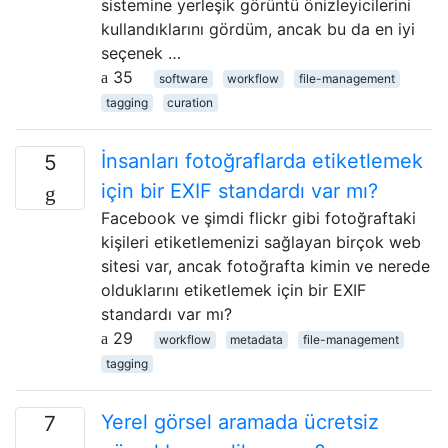
sistemine yerleşik görüntü önizleyicilerini
kullandıklarını gördüm, ancak bu da en iyi
seçenek …
35
software
workflow
file-management
tagging
curation
İnsanları fotoğraflarda etiketlemek
5
için bir EXIF ​​standardı var mı?
Facebook ve şimdi flickr gibi fotoğraftaki
kişileri etiketlemenizi sağlayan birçok web
sitesi var, ancak fotoğrafta kimin ve nerede
olduklarını etiketlemek için bir EXIF ​​
standardı var mı?
29
workflow
metadata
file-management
tagging
Yerel görsel aramada ücretsiz
7