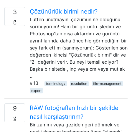
Çözünürlük birimi nedir?
3
Lütfen unutmayın, çözümün ne olduğunu
sormuyorum! Ham bir görüntü işledim ve
Photoshop'tan dışa aktardım ve görüntü
ayrıntılarında daha önce hiç görmediğim bir
şey fark ettim (sanmıyorum): Gösterilen son
değerden ikincisi "Çözünürlük birimi" dir ve
"2" değerini verir. Bu neyi temsil ediyor?
Başka bir sitede , inç veya cm veya mutlak
…
13
terminology
resolution
file-management
export
RAW fotoğrafları hızlı bir şekilde
9
nasıl karşılaştırırım?
Bir zammı veya geziden geri dönmek ve
post işlemeye başlamadan önce "elemek"