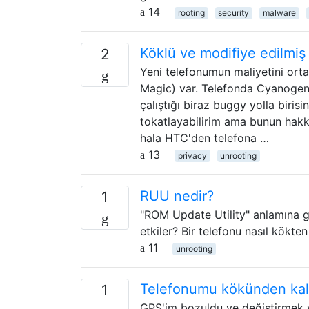
14
rooting
security
malware
Köklü ve modifiye edilmiş 
2
Yeni telefonumun maliyetini ort
Magic) var. Telefonda Cyanogen
çalıştığı biraz buggy yolla biri
tokatlayabilirim ama bunun hakk
hala HTC'den telefona …
13
privacy
unrooting
RUU nedir?
1
"ROM Update Utility" anlamına ge
etkiler? Bir telefonu nasıl kökte
11
unrooting
Telefonumu kökünden kald
1
GPS'im bozuldu ve değiştirmek 