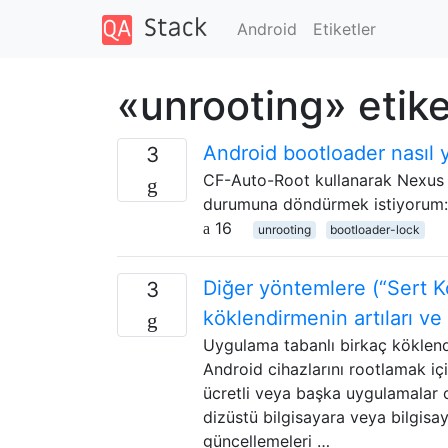
Android
Etiketler
«unrooting» etike
Android bootloader nasıl y
3
CF-Auto-Root kullanarak Nexus 5'i
durumuna döndürmek istiyorum: Kö
16
unrooting
bootloader-lock
Diğer yöntemlere (“Sert K
3
köklendirmenin artıları ve 
Uygulama tabanlı birkaç köklend
Android cihazlarını rootlamak içi
ücretli veya başka uygulamalar ol
dizüstü bilgisayara veya bilgisay
güncellemeleri …