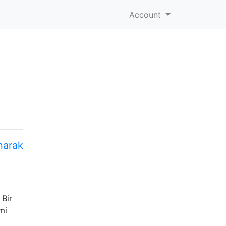
Account
narak
 Bir
mi