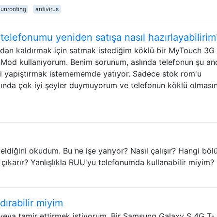
unrooting
antivirus
telefonumu yeniden satışa nasıl hazırlayabilirim
adan kaldırmak için satmak istediğim köklü bir MyTouch 3
Mod kullanıyorum. Benim sorunum, aslında telefonun şu an
sini yapıştırmak istemememde yatıyor. Sadece stok rom'u
ında çok iyi şeyler duymuyorum ve telefonun köklü olmasın
ldiğini okudum. Bu ne işe yarıyor? Nasıl çalışır? Hangi böl
n çıkarır? Yanlışlıkla RUU'yu telefonumda kullanabilir miyim?
ırabilir miyim
veya tamir ettirmek istiyorum. Bir Samsung Galaxy S 4G T-