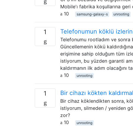
Mobile'ı fabrika koşullarına ger
10
samsung-galaxy-s
unrooting
Telefonumun köklü izlerini 
1
Telefonumu rootladım ve sonra b
Güncellemenin kökü kaldırdığın
erişimine sahip olduğum tüm izl
istiyorum, bu yüzden garanti am
kaldırmanın ilk adım olacağını t
10
unrooting
Bir cihazı kökten kaldır
1
Bir cihaz köklendikten sonra, 
istiyorum, silmeden / yeniden g
zor?
10
unrooting