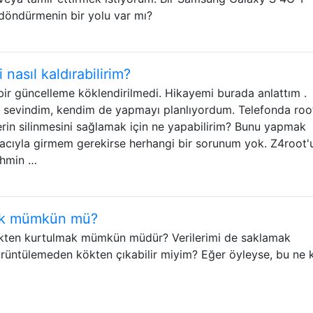
i döndürmenin bir yolu var mı?
nasıl kaldırabilirim?
ir güncelleme köklendirilmedi. Hikayemi burada anlattım .
a sevindim, kendim de yapmayı planlıyordum. Telefonda roo
erin silinmesini sağlamak için ne yapabilirim? Bunu yapmak
acıyla girmem gerekirse herhangi bir sorunum yok. Z4root'
ahmin …
mak mümkün mü?
kökten kurtulmak mümkün müdür? Verilerimi de saklamak
örüntülemeden kökten çıkabilir miyim? Eğer öyleyse, bu ne 