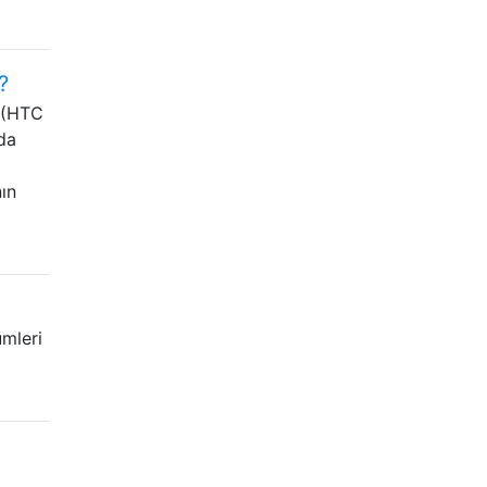
?
G (HTC
da
ın
ümleri