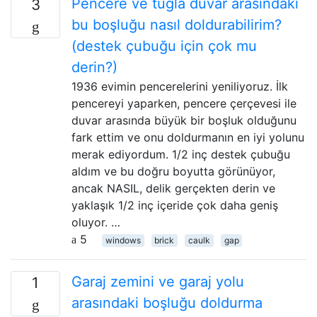
Pencere ve tuğla duvar arasındaki
3
bu boşluğu nasıl doldurabilirim?
(destek çubuğu için çok mu
derin?)
1936 evimin pencerelerini yeniliyoruz. İlk
pencereyi yaparken, pencere çerçevesi ile
duvar arasında büyük bir boşluk olduğunu
fark ettim ve onu doldurmanın en iyi yolunu
merak ediyordum. 1/2 inç destek çubuğu
aldım ve bu doğru boyutta görünüyor,
ancak NASIL, delik gerçekten derin ve
yaklaşık 1/2 inç içeride çok daha geniş
oluyor. …
5
windows
brick
caulk
gap
Garaj zemini ve garaj yolu
1
arasındaki boşluğu doldurma