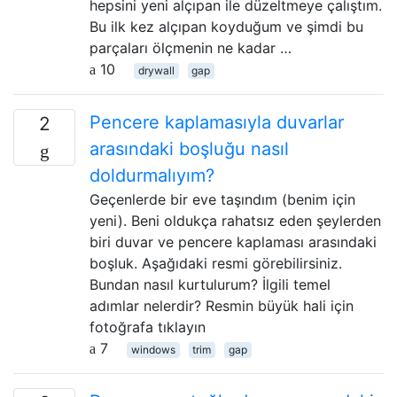
hepsini yeni alçıpan ile düzeltmeye çalıştım.
Bu ilk kez alçıpan koyduğum ve şimdi bu
parçaları ölçmenin ne kadar …
10
drywall
gap
Pencere kaplamasıyla duvarlar
2
arasındaki boşluğu nasıl
doldurmalıyım?
Geçenlerde bir eve taşındım (benim için
yeni). Beni oldukça rahatsız eden şeylerden
biri duvar ve pencere kaplaması arasındaki
boşluk. Aşağıdaki resmi görebilirsiniz.
Bundan nasıl kurtulurum? İlgili temel
adımlar nelerdir? Resmin büyük hali için
fotoğrafa tıklayın
7
windows
trim
gap