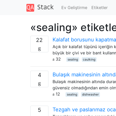
Ev Geliştirme
Etiketler
«sealing» etiketl
Kalafat borusunu kapatman
22
Açık bir kalafat tüpünü içeriğin 
büyük bir çivi ve bir bant kulla
32
sealing
caulking
Bulaşık makinesinin altın
4
Bulaşık makinesinin altında dur
güvensiz olmadığından emin olm
12
sealing
dishwasher
Tezgah ve paslanmaz ocak 
5