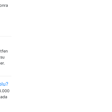
sonra
ütfen
(su
er.
olu?
8.000
kada