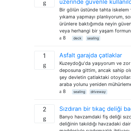
üzerinde güvenle kullanıl
Bir gölün üstünde tahta iskelem
yıkama yapmayı planlıyorum, son
ürünlere baktığımda neyin güven
veya herhangi bir yaşam formun
8
deck
sealing
Asfalt garajda çatlaklar
1
Kuzeydoğu'da yaşıyorum ve zor bi
deposuna gittim, ancak sahip old
şey devletin çatlaktaki otoyolla
araba yolunu yeniden mühürlemek
8
sealing
driveway
Sızdıran bir tıkaç deliği ba
2
Banyo havzamdaki fiş deliği sızdı
deliğinin takıldığı havzadaki dai
maddesiyle sızdırmazlık ihtiyacı 