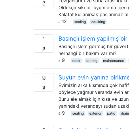
Tezgahlarım ve soba arasındaki 
Oldukça sıkı bir uyum ama içeri g
Kalafat kullanırsak paslanmaz ol
12
sealing
caulking
Basınçlı işlem yapılmış bir
1
Basınçlı işlem görmüş bir güvert
herhangi bir bakım var mı?
9
deck
sealing
maintenance
Suyun evin yanına birikmes
9
Evimizin arka kısmında çok hafif 
böylece yağmur veranda evin ark
Bunu ele almak için kısa ve uzun
yanındaki verandayı sudan uzakl
9
sealing
exterior
patio
drai