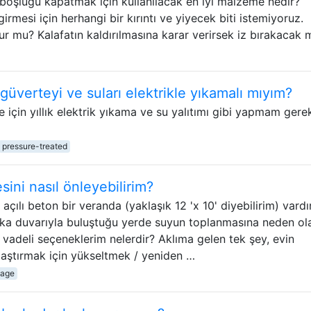
boşluğu kapatmak için kullanılacak en iyi malzeme nedir?
irmesi için herhangi bir kırıntı ve yiyecek biti istemiyoruz.
ur mu? Kalafatın kaldırılmasına karar verirsek iz bırakacak 
 güverteyi ve suları elektrikle yıkamalı mıyım?
e için yıllık elektrik yıkama ve su yalıtımı gibi yapmam gere
pressure-treated
ini nasıl önleyebilirim?
açılı beton bir veranda (yaklaşık 12 'x 10' diyebilirim) vardır
a duvarıyla buluştuğu yerde suyun toplanmasına neden olab
 vadeli seçeneklerim nelerdir? Aklıma gelen tek şey, evin
aştırmak için yükseltmek / yeniden …
nage