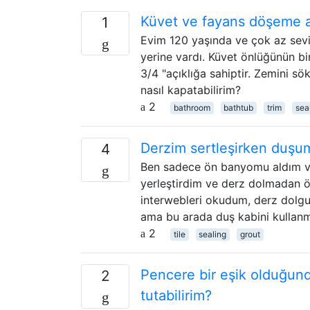
Küvet ve fayans döşeme a
1
Evim 120 yaşında ve çok az sevi
yerine vardı. Küvet önlüğünün bi
3/4 "açıklığa sahiptir. Zemini s
nasıl kapatabilirim?
2
bathroom
bathtub
trim
sea
Derzim sertleşirken duşum
4
Ben sadece ön banyomu aldım ve 
yerleştirdim ve derz dolmadan ö
interwebleri okudum, derz dolgu 
ama bu arada duş kabini kullan
2
tile
sealing
grout
Pencere bir eşik olduğunda 
2
tutabilirim?