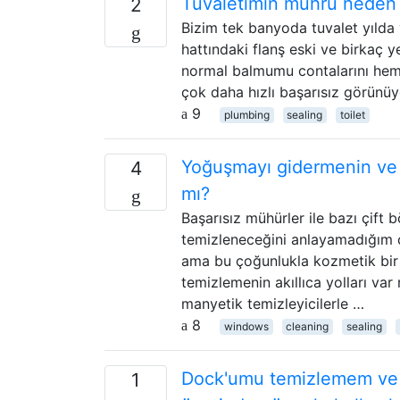
Tuvaletimin mührü neden b
2
Bizim tek banyoda tuvalet yılda 
hattındaki flanş eski ve birkaç y
normal balmumu contalarını hem d
çok daha hızlı başarısız görünü
9
plumbing
sealing
toilet
Yoğuşmayı gidermenin ve ç
4
mı?
Başarısız mühürler ile bazı çift
temizleneceğini anlayamadığım çir
ama bu çoğunlukla kozmetik bir 
temizlemenin akıllıca yolları var 
manyetik temizleyicilerle …
8
windows
cleaning
sealing
Dock'umu temizlemem ve 
1