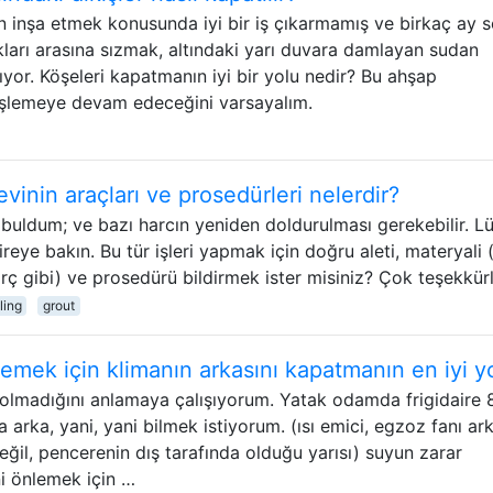
n inşa etmek konusunda iyi bir iş çıkarmamış ve birkaç ay 
ları arasına sızmak, altındaki yarı duvara damlayan sudan
ıyor. Köşeleri kapatmanın iyi bir yolu nedir? Bu ahşap
işlemeye devam edeceğini varsayalım.
vinin araçları ve prosedürleri nelerdir?
p buldum; ve bazı harcın yeniden doldurulması gerekebilir. L
ireye bakın. Bu tür işleri yapmak için doğru aleti, materyali 
 gibi) ve prosedürü bildirmek ister misiniz? Çok teşekkürl
ling
grout
lemek için klimanın arkasını kapatmanın en iyi y
olmadığını anlamaya çalışıyorum. Yatak odamda frigidaire 
 arka, yani, yani bilmek istiyorum. (ısı emici, egzoz fanı ar
değil, pencerenin dış tarafında olduğu yarısı) suyun zarar
ni önlemek için …