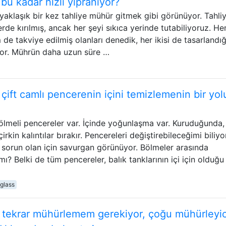
u kadar hızlı yıpranıyor?
yaklaşık bir kez tahliye mühür gitmek gibi görünüyor. Tahli
erde kırılmış, ancak her şeyi sıkıca yerinde tutabiliyoruz. H
e takviye edilmiş olanları denedik, her ikisi de tasarlandı
yor. Mührün daha uzun süre …
ift camlı pencerenin içini temizlemenin bir yol
 bölmeli pencereler var. İçinde yoğunlaşma var. Kuruduğunda, 
kin kalıntılar bırakır. Pencereleri değiştirebileceğimi biliy
sorun olan için savurgan görünüyor. Bölmeler arasında
mı? Belki de tüm pencereler, balık tanklarının içi için olduğu
glass
tekrar mühürlemem gerekiyor, çoğu mühürleyic