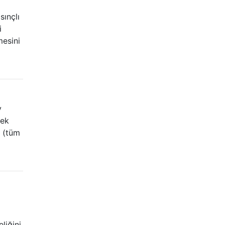
sınçlı
i
mesini
v
tek
n (tüm
liğini