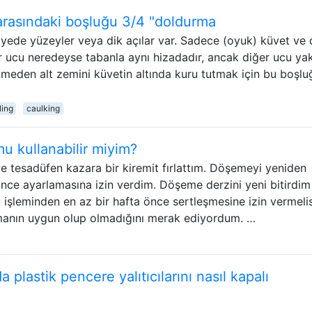
rasındaki boşluğu 3/4 "doldurma
yede yüzeyler veya dik açılar var. Sadece (oyuk) küvet ve 
r ucu neredeyse tabanla aynı hizadadır, ancak diğer ucu yak
ökmeden alt zemini küvetin altında kuru tutmak için bu boşlu
ling
caulking
u kullanabilir miyim?
tesadüfen kazara bir kiremit fırlattım. Döşemeyi yeniden
nce ayarlamasına izin verdim. Döşeme derzini yeni bitirdim
işleminden en az bir hafta önce sertleşmesine izin vermelis
manın uygun olup olmadığını merak ediyordum. …
plastik pencere yalıtıcılarını nasıl kapalı