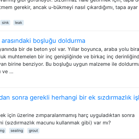
em gerekir, ancak u-bükmeyi nasıl çıkardığımı, tapa ayar
sink
leak
u arasındaki boşluğu doldurma
anında bir de beton yol var. Yıllar boyunca, araba yolu bir
luk muhtemelen bir inç genişliğinde ve birkaç inç derinliğind
oyan birine benziyor. Bu boşluğu uygun malzeme ile doldurm
u ve …
n sonra gerekli herhangi bir ek sızdırmazlık iş
k için üzerine zımparalanmamış harç uyguladıktan sonra
emi (sızdırmazlık macunu kullanmak gibi) var mı?
ing
sealing
grout