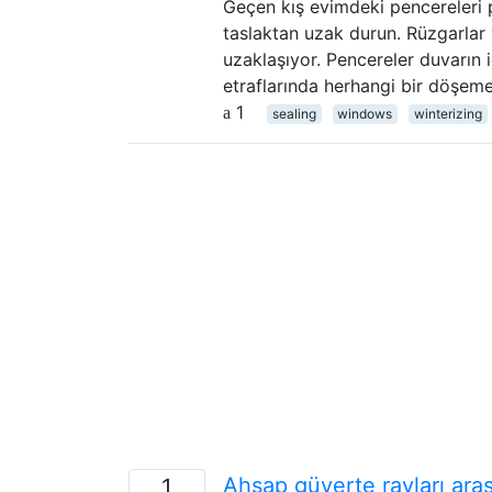
Geçen kış evimdeki pencereleri p
taslaktan uzak durun. Rüzgarlar 
uzaklaşıyor. Pencereler duvarın iç
etraflarında herhangi bir döşeme
1
sealing
windows
winterizing
Ahşap güverte rayları arası
1