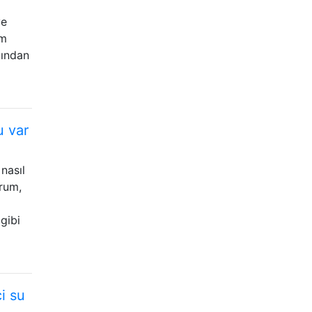
ye
em
ğından
u var
nasıl
orum,
 gibi
i su