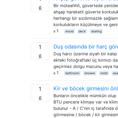
Bir müteahhit, güvertede yenide
ahşap hareketli güverte korkuluk
herhangi bir sızdırmazlık sağlam
korkulukların küçülmeye ve gen
1
wood
deck
sealing
Duş odasında bir harç göre
1
Duş harcı üzerine siyah bir kalı
ekteki fotoğraftaki üç kırmızı da
geçirmez dolgu macunu veya harç
1
bathroom
shower
mold
sea
Kir ve böcek girmesini ön
1
Bunların öncelikle mümkün olup 
BTU pencere kliması var ve klima
bulunur - A / C'nin iç tarafında 
görmesine / böcek / kir girmesi