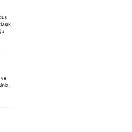
duş
laşık
ğu
 ve
iniz,