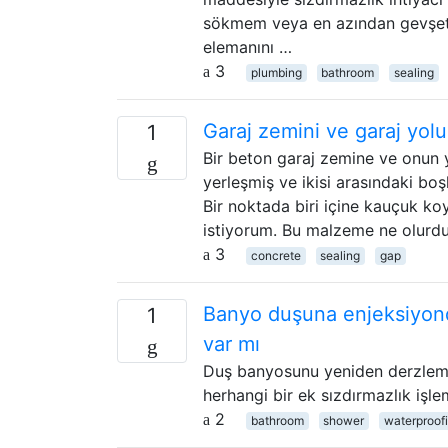
sökmem veya en azından gevşetm
elemanını …
3
plumbing
bathroom
sealing
Garaj zemini ve garaj yol
1
Bir beton garaj zemine ve onun y
yerleşmiş ve ikisi arasındaki boş
Bir noktada biri içine kauçuk k
istiyorum. Bu malzeme ne olurd
3
concrete
sealing
gap
Banyo duşuna enjeksiyonda
1
var mı
Duş banyosunu yeniden derzleme
herhangi bir ek sızdırmazlık işl
2
bathroom
shower
waterproof