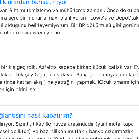
dıklarından bahsetmiyor
 var. Rıhtımı temizleme ve mühürleme zamanı. Önce doku ba
ra açık bir mühür almayı planlıyorum. Lowe's ve Depot'tak
li olduğunu belirleyemiyorum. Bir BP döküntüsü gibi görün
u öldürmesini istemiyorum.
r kış geçirdik. Asfaltta sadece birkaç küçük çatlak var. E
ukları tek şey 5 galonluk davul. Bana göre, ihtiyacım olan 
ra (ince katran akışı) ne yaptığını yapmak. Küçük onarım içi
 için birini işe …
ğlantısını nasıl kapatırım?
rıyor. Sızıntı, tıkaç ile havza arasındadır (yani metal tapa
resel delikten) ve bazı silikon mutfak / banyo sızdırmazlık
varmış gibi görünüyor. Sızdırmaz hale getirmek için, tapa de