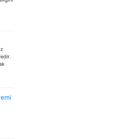
az
edir.
ak
lemi