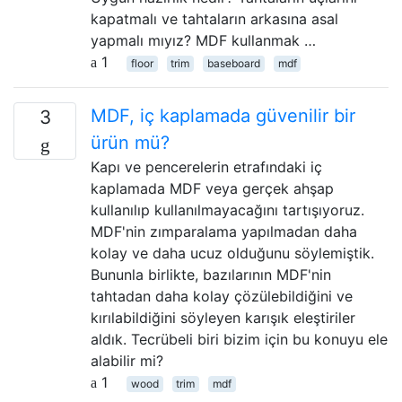
kapatmalı ve tahtaların arkasına asal
yapmalı mıyız? MDF kullanmak …
1
floor
trim
baseboard
mdf
MDF, iç kaplamada güvenilir bir
3
ürün mü?
Kapı ve pencerelerin etrafındaki iç
kaplamada MDF veya gerçek ahşap
kullanılıp kullanılmayacağını tartışıyoruz.
MDF'nin zımparalama yapılmadan daha
kolay ve daha ucuz olduğunu söylemiştik.
Bununla birlikte, bazılarının MDF'nin
tahtadan daha kolay çözülebildiğini ve
kırılabildiğini söyleyen karışık eleştiriler
aldık. Tecrübeli biri bizim için bu konuyu ele
alabilir mi?
1
wood
trim
mdf