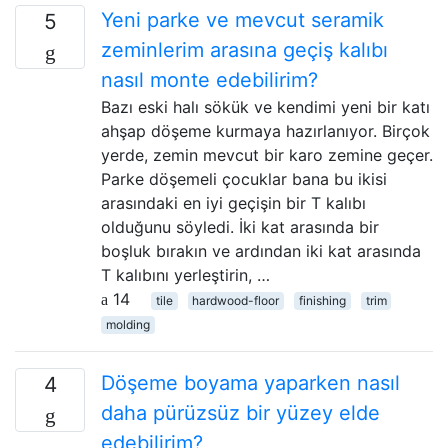
Yeni parke ve mevcut seramik
5
zeminlerim arasına geçiş kalıbı
nasıl monte edebilirim?
Bazı eski halı sökük ve kendimi yeni bir katı
ahşap döşeme kurmaya hazırlanıyor. Birçok
yerde, zemin mevcut bir karo zemine geçer.
Parke döşemeli çocuklar bana bu ikisi
arasındaki en iyi geçişin bir T kalıbı
olduğunu söyledi. İki kat arasında bir
boşluk bırakın ve ardından iki kat arasında
T kalıbını yerleştirin, …
14
tile
hardwood-floor
finishing
trim
molding
Döşeme boyama yaparken nasıl
4
daha pürüzsüz bir yüzey elde
edebilirim?