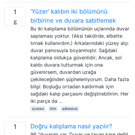
'Yüzer' kalıbın iki bölümünü
1
birbirine ve duvara sabitlemek
Bu iki kalıplama bölümünün uçlarında duvar
saplaması yoktur. (Aksi takdirde, elbette
tırnak kullanırdım.) Arkalarındaki yüzey alçı
duvar panosuyla boyanmıştır. Sağdaki
kalıplama oldukça güvenlidir; Ancak, sol
kalıbı duvara tutturmak için ona
güvenirsem, duvardan uzağa
çekileceğinden şüpheleniyorum. Daha fazla
bilgi: Boşluğu ortadan kaldırmak için
sağdaki kalıp parçasını değiştirebilirim. Her
iki parça da …
screws
trim
adhesive
Doğru kalıplama nasıl yazılır?
1
96 "duvarım var. Duvar ve tavan kare değil.