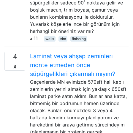
süpürgelikler sadece 90˚ noktaya gelir ve
boşluk macun, trim boyası, çamur veya
bunların kombinasyonu ile doldurulur.
Yuvarlak köşelerle ince bir görünüm için
herhangi bir öneriniz var mı?
11
walls
trim
finishing
Laminat veya ahşap zeminleri
4
monte etmeden önce
süpürgelikleri çıkarmalı mıyım?
Geçenlerde MN evimizde 570sft halı kaplı
zeminlerin yerini almak için yaklaşık 650sft
laminat parke satın aldım. Bunlar ana katta,
bitmemiş bir bodrumun hemen üzerinde
olacak. Bunları önümüzdeki 3 veya 4
haftada kendim kurmayı planlıyorum ve
hareketimi bir araya getirme sürecindeyim
(planlamanın bir projenin gerçek