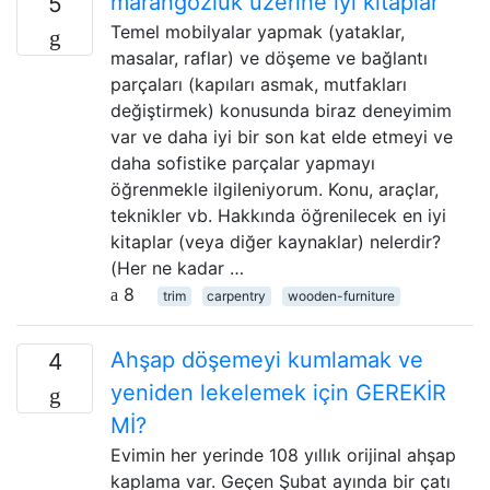
marangozluk üzerine iyi kitaplar
5
Temel mobilyalar yapmak (yataklar,
masalar, raflar) ve döşeme ve bağlantı
parçaları (kapıları asmak, mutfakları
değiştirmek) konusunda biraz deneyimim
var ve daha iyi bir son kat elde etmeyi ve
daha sofistike parçalar yapmayı
öğrenmekle ilgileniyorum. Konu, araçlar,
teknikler vb. Hakkında öğrenilecek en iyi
kitaplar (veya diğer kaynaklar) nelerdir?
(Her ne kadar …
8
trim
carpentry
wooden-furniture
Ahşap döşemeyi kumlamak ve
4
yeniden lekelemek için GEREKİR
Mİ?
Evimin her yerinde 108 yıllık orijinal ahşap
kaplama var. Geçen Şubat ayında bir çatı