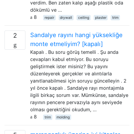
verdim. Ben zaten kalıp aşağı plastik oda
dökümlü ve …
8
repair
drywall
ceiling
plaster
trim
Sandalye rayını hangi yüksekliğe
2
monte etmeliyim? [kapalı]
Kapalı . Bu soru görüş temelli . Şu anda
cevapları kabul etmiyor. Bu soruyu
geliştirmek ister misiniz? Bu yayını
düzenleyerek gerçekler ve alıntılarla
yanıtlanabilmesi için soruyu güncelleyin . 2
yıl önce kapalı . Sandalye rayı montajımla
ilgili birkaç sorum var. Mümkünse, sandalye
rayının pencere pervazıyla aynı seviyede
olması gerektiğini okudum, …
8
trim
molding