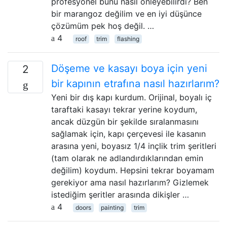
profesyonel bunu nasıl önleyebilirdi? Ben
bir marangoz değilim ve en iyi düşünce
çözümüm pek hoş değil. …
4
roof
trim
flashing
Döşeme ve kasayı boya için yeni
2
bir kapının etrafına nasıl hazırlarım?
Yeni bir dış kapı kurdum. Orijinal, boyalı iç
taraftaki kasayı tekrar yerine koydum,
ancak düzgün bir şekilde sıralanmasını
sağlamak için, kapı çerçevesi ile kasanın
arasına yeni, boyasız 1/4 inçlik trim şeritleri
(tam olarak ne adlandırdıklarından emin
değilim) koydum. Hepsini tekrar boyamam
gerekiyor ama nasıl hazırlarım? Gizlemek
istediğim şeritler arasında dikişler …
4
doors
painting
trim