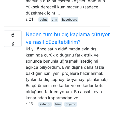
macunla düz birleşerek köşeleri doldurun
Yüksek dereceli kum macunu (sadece
düzeltmek için) …
21
paint
trim
baseboard
Neden tüm bu dış kaplama çürüyor
6
ve nasıl düzeltebilirim?
İki yıl önce satın aldığımızda evin dış
kısmında çürük olduğunu fark ettik ve
sonunda bununla uğraşmak istediğimi
açıkça biliyordum. Evin dışına daha fazla
baktığım için, yeni projelere hazırlanmak
(yakında dış cepheyi boyamayı planlamak)
Bu çürümenin ne kadar ve ne kadar kötü
olduğunu fark ediyorum. Bu ahşabı evin
kenarından koparmadan ve …
16
exterior
trim
dry-rot