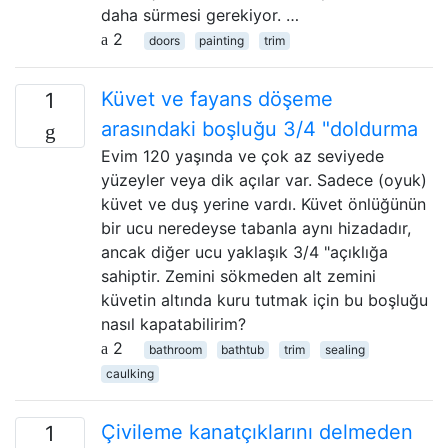
daha sürmesi gerekiyor. …
2
doors
painting
trim
Küvet ve fayans döşeme
1
arasındaki boşluğu 3/4 "doldurma
Evim 120 yaşında ve çok az seviyede
yüzeyler veya dik açılar var. Sadece (oyuk)
küvet ve duş yerine vardı. Küvet önlüğünün
bir ucu neredeyse tabanla aynı hizadadır,
ancak diğer ucu yaklaşık 3/4 "açıklığa
sahiptir. Zemini sökmeden alt zemini
küvetin altında kuru tutmak için bu boşluğu
nasıl kapatabilirim?
2
bathroom
bathtub
trim
sealing
caulking
Çivileme kanatçıklarını delmeden
1