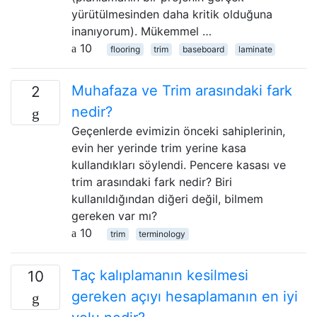
yürütülmesinden daha kritik olduğuna
inanıyorum). Mükemmel …
10
flooring
trim
baseboard
laminate
Muhafaza ve Trim arasındaki fark
2
nedir?
Geçenlerde evimizin önceki sahiplerinin,
evin her yerinde trim yerine kasa
kullandıkları söylendi. Pencere kasası ve
trim arasındaki fark nedir? Biri
kullanıldığından diğeri değil, bilmem
gereken var mı?
10
trim
terminology
Taç kalıplamanın kesilmesi
10
gereken açıyı hesaplamanın en iyi