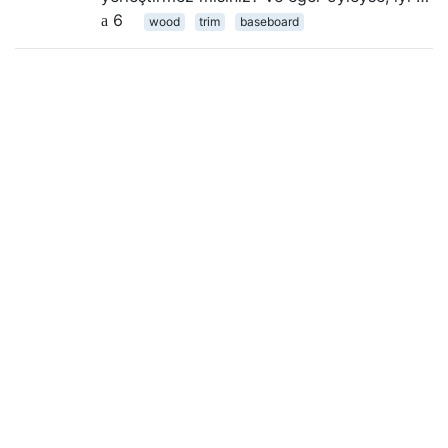
6
wood
trim
baseboard