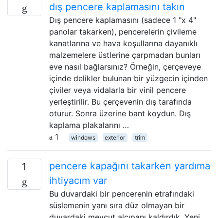
dış pencere kaplamasını takın
Dış pencere kaplamasını (sadece 1 "x 4"
panolar takarken), pencerelerin çivileme
kanatlarına ve hava koşullarına dayanıklı
malzemelere üstlerine çarpmadan bunları
eve nasıl bağlarsınız? Örneğin, çerçeveye
içinde delikler bulunan bir yüzgecin içinden
çiviler veya vidalarla bir vinil pencere
yerleştirilir. Bu çerçevenin dış tarafında
oturur. Sonra üzerine bant koydun. Dış
kaplama plakalarını …
1
windows
exterior
trim
pencere kapağını takarken yardıma
1
ihtiyacım var
Bu duvardaki bir pencerenin etrafındaki
süslemenin yanı sıra düz olmayan bir
duvardaki mevcut alçıpanı kaldırdık. Yeni