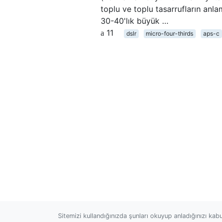
toplu ve toplu tasarrufların anl
30-40'lık büyük …
11
dslr
micro-four-thirds
aps-c
Sitemizi kullandığınızda şunları okuyup anladığınızı kab