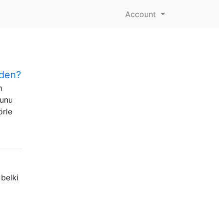
Account
eden?
m
ğunu
örle
belki