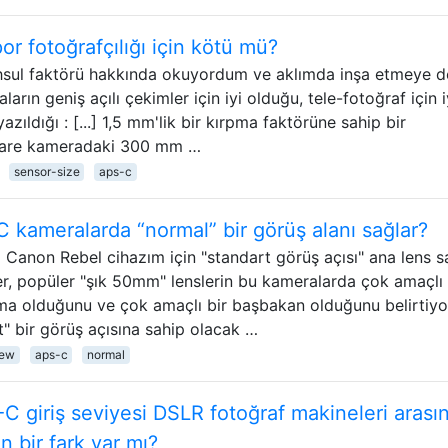
r fotoğrafçılığı için kötü mü?
mahsul faktörü hakkında okuyordum ve aklımda inşa etmeye 
arın geniş açılı çekimler için iyi olduğu, tele-fotoğraf için i
zıldığı : [...] 1,5 mm'lik bir kırpma faktörüne sahip bir
kare kameradaki 300 mm …
sensor-size
aps-c
 kameralarda “normal” bir görüş alanı sağlar?
Canon Rebel cihazım için "standart görüş açısı" ana lens s
er, popüler "şık 50mm" lenslerin bu kameralarda çok amaçlı 
şma olduğunu ve çok amaçlı bir başbakan olduğunu belirtiyo
" bir görüş açısına sahip olacak …
iew
aps-c
normal
C giriş seviyesi DSLR fotoğraf makineleri arası
n bir fark var mı?