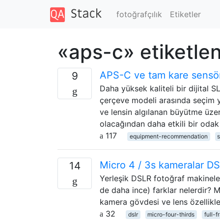
fotoğrafçılık
Etiketler
«aps-c» etiketlen
APS-C ve tam kare sensör
9
Daha yüksek kaliteli bir dijital
çerçeve modeli arasında seçim y
ve lensin algılanan büyütme üzer
olacağından daha etkili bir oda
117
equipment-recommendation
Micro 4 / 3s kameralar DSLR
14
Yerleşik DSLR fotoğraf makineler
de daha ince) farklar nelerdir? M
kamera gövdesi ve lens özellikleri
32
dslr
micro-four-thirds
full-