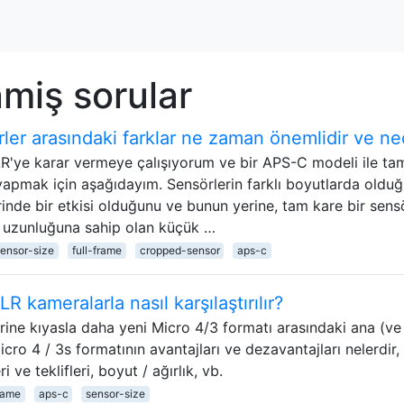
miş sorular
ler arasındaki farklar ne zaman önemlidir ve n
 SLR'ye karar vermeye çalışıyorum ve bir APS-C modeli ile ta
apmak için aşağıdayım. Sensörlerin farklı boyutlarda oldu
inde bir etkisi olduğunu ve bunun yerine, tam kare bir sens
k uzunluğuna sahip olan küçük …
sensor-size
full-frame
cropped-sensor
aps-c
 kameralarla nasıl karşılaştırılır?
ine kıyasla daha yeni Micro 4/3 formatı arasındaki ana (ve 
icro 4 / 3s formatının avantajları ve dezavantajları nelerdir,
 ve teklifleri, boyut / ağırlık, vb.
frame
aps-c
sensor-size