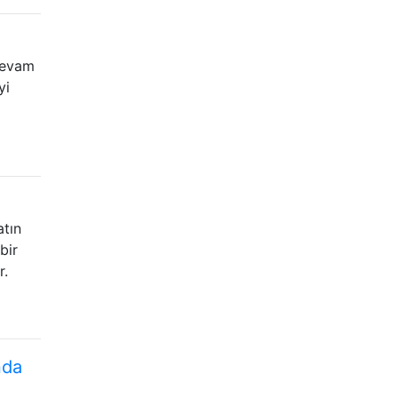
devam
yi
atın
bir
r.
nda