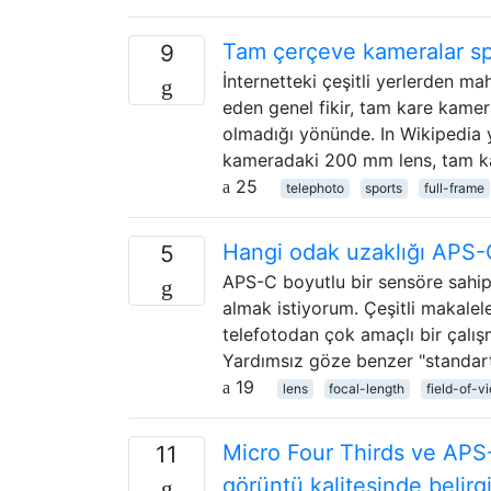
Tam çerçeve kameralar spo
9
İnternetteki çeşitli yerlerden 
eden genel fikir, tam kare kameral
olmadığı yönünde. In Wikipedia ya
kameradaki 200 mm lens, tam 
25
telephoto
sports
full-frame
Hangi odak uzaklığı APS-C
5
APS-C boyutlu bir sensöre sahip 
almak istiyorum. Çeşitli makalel
telefotodan çok amaçlı bir çalı
Yardımsız göze benzer "standart
19
lens
focal-length
field-of-v
Micro Four Thirds ve APS-
11
görüntü kalitesinde belirgi