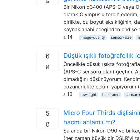
Bir Nikon d3400 (APS-C veya O
olarak Olympus'u tercih ederim,
birlikte, bu boyut eksikliğinin,
kaynaklanabileceğinden endişe ed
14
image-quality
sensor-size
m
Düşük ışıklı fotoğrafçılık
6
Öncelikle düşük ışıkta fotoğraf
(APS-C sensörü olan) geçtim. An
olmadığını düşünüyorum. Kendimi 
çözünürlükte çekim yapıyorum (f
13
low-light
full-frame
sensor-
Micro Four Thirds dişlisi
5
hacmi anlamlı mı?
Şu anda bir Nikon D90 ve birka
(her zaman büyük bir DSLR'yi ta