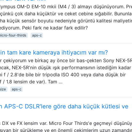
lympus OM-D EM-10 mkii (M4 / 3) almayı düşünüyorum. Pr
 çünkü çok daha küçüktür ve ceket cebine sığabilir. Bununla
 daha küçük sensör boyutu nedeniyle görüntü kalitesi maliyet
iyorum. Peki fark ne kadar fark edilir?
icro-four-thirds
aps-c
 için tam kare kameraya ihtiyacım var mı?
lar çekiyorum ve birkaç ay önce bir bas-çekten Sony NEX-5
cak, NEX-5R'nin düşük ışık performansının istediğim kadar 
f / 2.8'de bile bir tripodla ISO 400 veya daha düşük bir
 / 1.8 lensim de var). Tam …
size
aps-c
nin APS-C DSLR'lere göre daha küçük kütlesi ve
ç DX ve FX lensim var. Micro Four Thirds'e geçmeyi düşün
şıyan bir sürükleme ve en önemli çekimlerim uzun zamandır