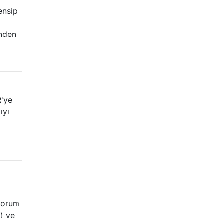
ensip
inden
R'ye
iyi
üyorum
) ve