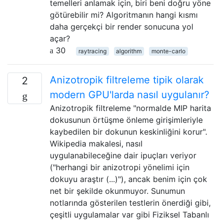
temelleri anlamak için, biri beni doğru yöne
götürebilir mi? Algoritmanın hangi kısmı
daha gerçekçi bir render sonucuna yol
açar?
30
raytracing
algorithm
monte-carlo
Anizotropik filtreleme tipik olarak
2
modern GPU'larda nasıl uygulanır?
Anizotropik filtreleme "normalde MIP harita
dokusunun örtüşme önleme girişimleriyle
kaybedilen bir dokunun keskinliğini korur".
Wikipedia makalesi, nasıl
uygulanabileceğine dair ipuçları veriyor
("herhangi bir anizotropi yönelimi için
dokuyu araştır (...)"), ancak benim için çok
net bir şekilde okunmuyor. Sunumun
notlarında gösterilen testlerin önerdiği gibi,
çeşitli uygulamalar var gibi Fiziksel Tabanlı