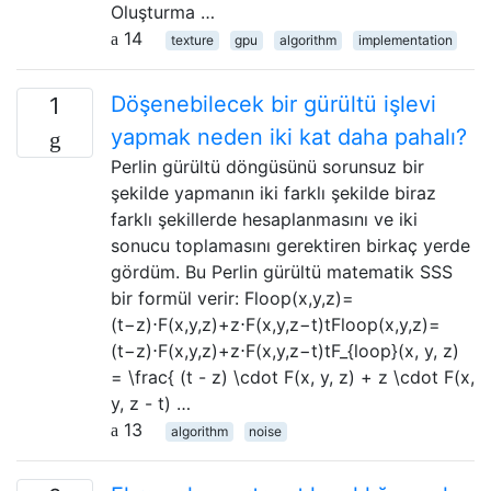
Oluşturma …
14
texture
gpu
algorithm
implementation
Döşenebilecek bir gürültü işlevi
1
yapmak neden iki kat daha pahalı?
Perlin gürültü döngüsünü sorunsuz bir
şekilde yapmanın iki farklı şekilde biraz
farklı şekillerde hesaplanmasını ve iki
sonucu toplamasını gerektiren birkaç yerde
gördüm. Bu Perlin gürültü matematik SSS
bir formül verir: Floop(x,y,z)=
(t−z)⋅F(x,y,z)+z⋅F(x,y,z−t)tFloop(x,y,z)=
(t−z)⋅F(x,y,z)+z⋅F(x,y,z−t)tF_{loop}(x, y, z)
= \frac{ (t - z) \cdot F(x, y, z) + z \cdot F(x,
y, z - t) …
13
algorithm
noise