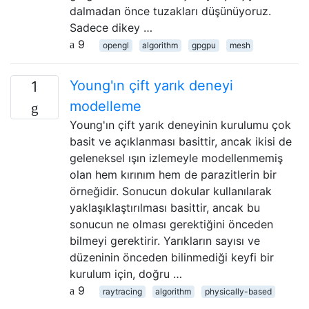
dalmadan önce tuzakları düşünüyoruz.
Sadece dikey …
9
opengl
algorithm
gpgpu
mesh
Young'ın çift yarık deneyi
1
modelleme
Young'ın çift yarık deneyinin kurulumu çok
basit ve açıklanması basittir, ancak ikisi de
geleneksel ışın izlemeyle modellenmemiş
olan hem kırınım hem de parazitlerin bir
örneğidir. Sonucun dokular kullanılarak
yaklaşıklaştırılması basittir, ancak bu
sonucun ne olması gerektiğini önceden
bilmeyi gerektirir. Yarıkların sayısı ve
düzeninin önceden bilinmediği keyfi bir
kurulum için, doğru …
9
raytracing
algorithm
physically-based