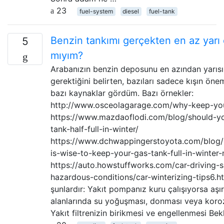
23
fuel-system
diesel
fuel-tank
Benzin tankımı gerçekten en az yarı 
5
mıyım?
Arabanızın benzin deposunu en azından yarısı
gerektiğini belirten, bazıları sadece kışın ön
bazı kaynaklar gördüm. Bazı örnekler:
http://www.osceolagarage.com/why-keep-your
https://www.mazdaoflodi.com/blog/should-y
tank-half-full-in-winter/
https://www.dchwappingerstoyota.com/blog/
is-wise-to-keep-your-gas-tank-full-in-winter
https://auto.howstuffworks.com/car-driving-s
hazardous-conditions/car-winterizing-tips6.ht
şunlardır: Yakıt pompanız kuru çalışıyorsa aşı
alanlarında su yoğuşması, donması veya kor
Yakıt filtrenizin birikmesi ve engellenmesi B