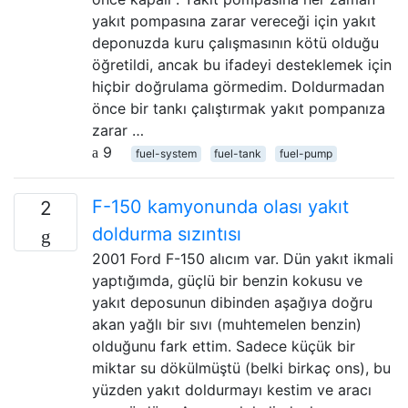
yakıt pompasına zarar vereceği için yakıt
deponuzda kuru çalışmasının kötü olduğu
öğretildi, ancak bu ifadeyi desteklemek için
hiçbir doğrulama görmedim. Doldurmadan
önce bir tankı çalıştırmak yakıt pompanıza
zarar …
9
fuel-system
fuel-tank
fuel-pump
F-150 kamyonunda olası yakıt
2
doldurma sızıntısı
2001 Ford F-150 alıcım var. Dün yakıt ikmali
yaptığımda, güçlü bir benzin kokusu ve
yakıt deposunun dibinden aşağıya doğru
akan yağlı bir sıvı (muhtemelen benzin)
olduğunu fark ettim. Sadece küçük bir
miktar su dökülmüştü (belki birkaç ons), bu
yüzden yakıt doldurmayı kestim ve aracı