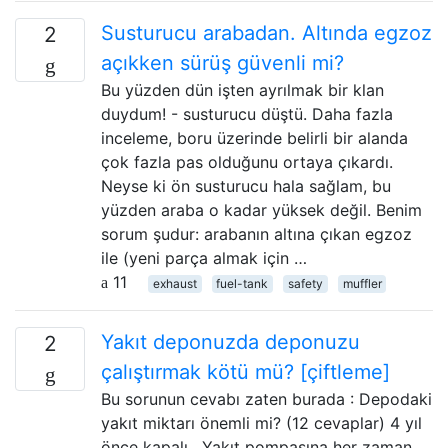
Susturucu arabadan. Altında egzoz
2
açıkken sürüş güvenli mi?
Bu yüzden dün işten ayrılmak bir klan
duydum! - susturucu düştü. Daha fazla
inceleme, boru üzerinde belirli bir alanda
çok fazla pas olduğunu ortaya çıkardı.
Neyse ki ön susturucu hala sağlam, bu
yüzden araba o kadar yüksek değil. Benim
sorum şudur: arabanın altına çıkan egzoz
ile (yeni parça almak için …
11
exhaust
fuel-tank
safety
muffler
Yakıt deponuzda deponuzu
2
çalıştırmak kötü mü? [çiftleme]
Bu sorunun cevabı zaten burada : Depodaki
yakıt miktarı önemli mi? (12 cevaplar) 4 yıl
önce kapalı . Yakıt pompasına her zaman