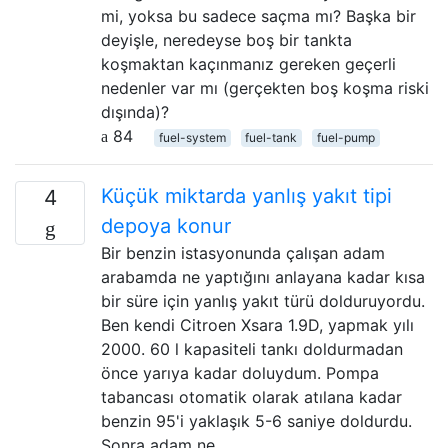
mi, yoksa bu sadece saçma mı? Başka bir
deyişle, neredeyse boş bir tankta
koşmaktan kaçınmanız gereken geçerli
nedenler var mı (gerçekten boş koşma riski
dışında)?
84
fuel-system
fuel-tank
fuel-pump
Küçük miktarda yanlış yakıt tipi
4
depoya konur
Bir benzin istasyonunda çalışan adam
arabamda ne yaptığını anlayana kadar kısa
bir süre için yanlış yakıt türü dolduruyordu.
Ben kendi Citroen Xsara 1.9D, yapmak yılı
2000. 60 l kapasiteli tankı doldurmadan
önce yarıya kadar doluydum. Pompa
tabancası otomatik olarak atılana kadar
benzin 95'i yaklaşık 5-6 saniye doldurdu.
Sonra adam ne …