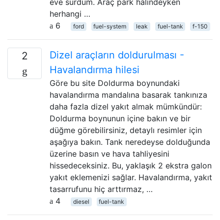
eve sürdüm. Araç park halindeyken
herhangi …
6
ford
fuel-system
leak
fuel-tank
f-150
Dizel araçların doldurulması -
2
Havalandırma hilesi
Göre bu site Doldurma boynundaki
havalandırma mandalına basarak tankınıza
daha fazla dizel yakıt almak mümkündür:
Doldurma boynunun içine bakın ve bir
düğme görebilirsiniz, detaylı resimler için
aşağıya bakın. Tank neredeyse dolduğunda
üzerine basın ve hava tahliyesini
hissedeceksiniz. Bu, yaklaşık 2 ekstra galon
yakıt eklemenizi sağlar. Havalandırma, yakıt
tasarrufunu hiç arttırmaz, …
4
diesel
fuel-tank