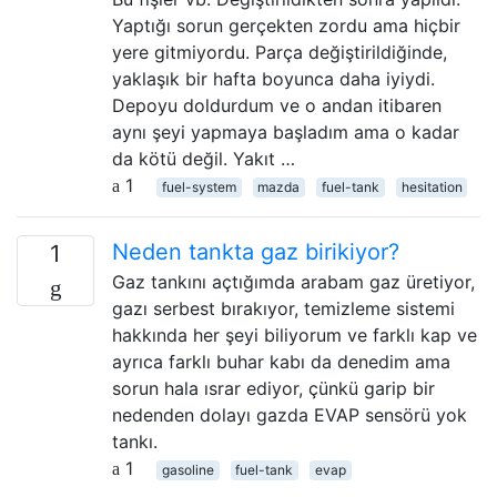
Yaptığı sorun gerçekten zordu ama hiçbir
yere gitmiyordu. Parça değiştirildiğinde,
yaklaşık bir hafta boyunca daha iyiydi.
Depoyu doldurdum ve o andan itibaren
aynı şeyi yapmaya başladım ama o kadar
da kötü değil. Yakıt …
1
fuel-system
mazda
fuel-tank
hesitation
Neden tankta gaz birikiyor?
1
Gaz tankını açtığımda arabam gaz üretiyor,
gazı serbest bırakıyor, temizleme sistemi
hakkında her şeyi biliyorum ve farklı kap ve
ayrıca farklı buhar kabı da denedim ama
sorun hala ısrar ediyor, çünkü garip bir
nedenden dolayı gazda EVAP sensörü yok
tankı.
1
gasoline
fuel-tank
evap