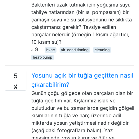
Bakterileri uzak tutmak için yoğuşma suyu
tahliye hatlarından (bir ısı pompasının) bir
çamaşır suyu ve su solüsyonunu ne sıklıkta
çalıştırmanız gerekir? Tavsiye edilen
parçalar nelerdir (örneğin 1 kısım ağartıcı,
10 kısım su)?
9
hvac
air-conditioning
cleaning
heat-pump
Yosunu açık bir tuğla geçitten nasıl
5
çıkarabilirim?
Günün çoğu gölgede olan parçaları olan bir
tuğla geçitim var. Kışlarımız ıslak ve
bulutludur ve bu zamanlarda geçidin gölgeli
kısımlarının tuğla ve harç üzerinde adil
miktarda yosun yetiştirmesi nadir değildir
(aşağıdaki fotoğraflara bakın). Yaz
mevsiminde, yosun kurur ve ölür ve