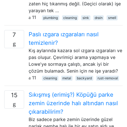
zaten hiç tıkanmış değil. (Geçici olarak) işe
yarayan tek …
11
plumbing
cleaning
sink
drain
smell
Paslı ızgara ızgaraları nasıl
7
temizlenir?
Kış aylarında kazara sol ızgara ızgaraları ve
pas oluşur. Çevrimiçi arama yapmaya ve
Lowe'ye sormaya çalıştı, ancak iyi bir
çözüm bulamadı. Senin için ne işe yaradı?
11
cleaning
metal
backyard
rust-removal
Sıkışmış (erimiş?) Köpüğü parke
15
zemin üzerinde halı altından nasıl
çıkarabilirim?
Biz sadece parke zemin üzerinde güzel
parlak pembe halı ile bir ev satın aldı ve