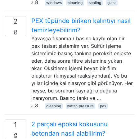
8
windows
cleaning
sealing
glass
PEX tüpünde biriken kalıntıyı nasıl
2
temizleyebilirim?
Yavaşça tıkanma / basınç kaybı olan bir
pex tesisat sistemim var. Sülfür işleme
sistemimiz basınç tankına peroksit enjekte
eder, daha sonra filtre sistemine yukarı
akar. Oksitleme işlemi beyaz bir film
oluşturur (kimyasal reaksiyondan). Ve bu
yıllar içinde kalınlaşıyor gibi görünüyor. Her
neyse, bu sorunun kaynağı olduğuna
inanıyorum. Basınç tankı ve …
8
cleaning
water-pressure
pex
2 parçalı epoksi kokusunu
1
betondan nasıl alabilirim?