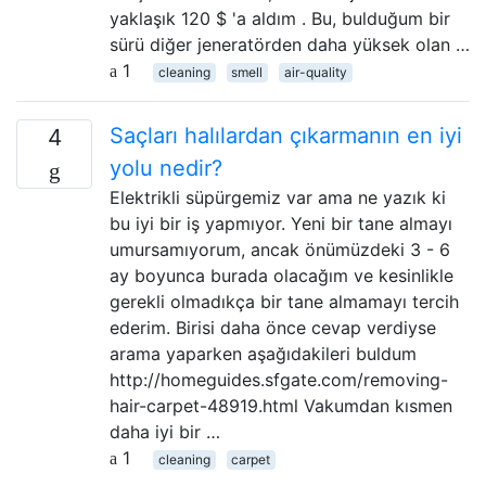
yaklaşık 120 $ 'a aldım . Bu, bulduğum bir
sürü diğer jeneratörden daha yüksek olan …
1
cleaning
smell
air-quality
Saçları halılardan çıkarmanın en iyi
4
yolu nedir?
Elektrikli süpürgemiz var ama ne yazık ki
bu iyi bir iş yapmıyor. Yeni bir tane almayı
umursamıyorum, ancak önümüzdeki 3 - 6
ay boyunca burada olacağım ve kesinlikle
gerekli olmadıkça bir tane almamayı tercih
ederim. Birisi daha önce cevap verdiyse
arama yaparken aşağıdakileri buldum
http://homeguides.sfgate.com/removing-
hair-carpet-48919.html Vakumdan kısmen
daha iyi bir …
1
cleaning
carpet