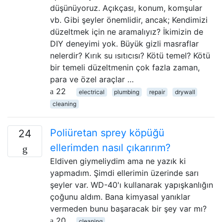
düşünüyoruz. Açıkçası, konum, komşular
vb. Gibi şeyler önemlidir, ancak; Kendimizi
düzeltmek için ne aramalıyız? İkimizin de
DIY deneyimi yok. Büyük gizli masraflar
nelerdir? Kırık su ısıtıcısı? Kötü temel? Kötü
bir temeli düzeltmenin çok fazla zaman,
para ve özel araçlar …
22
electrical
plumbing
repair
drywall
cleaning
Poliüretan sprey köpüğü
24
ellerimden nasıl çıkarırım?
Eldiven giymeliydim ama ne yazık ki
yapmadım. Şimdi ellerimin üzerinde sarı
şeyler var. WD-40'ı kullanarak yapışkanlığın
çoğunu aldım. Bana kimyasal yanıklar
vermeden bunu başaracak bir şey var mı?
20
cleaning