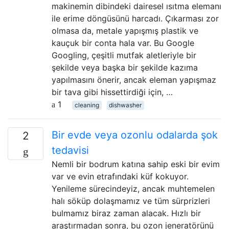
makinemin dibindeki dairesel ısıtma elemanı
ile erime döngüsünü harcadı. Çıkarması zor
olmasa da, metale yapışmış plastik ve
kauçuk bir conta hala var. Bu Google
Googling, çeşitli mutfak aletleriyle bir
şekilde veya başka bir şekilde kazıma
yapılmasını önerir, ancak eleman yapışmaz
bir tava gibi hissettirdiği için, …
1
cleaning
dishwasher
Bir evde veya ozonlu odalarda şok
2
tedavisi
Nemli bir bodrum katına sahip eski bir evim
var ve evin etrafındaki küf kokuyor.
Yenileme sürecindeyiz, ancak muhtemelen
halı söküp dolaşmamız ve tüm sürprizleri
bulmamız biraz zaman alacak. Hızlı bir
araştırmadan sonra, bu ozon jeneratörünü