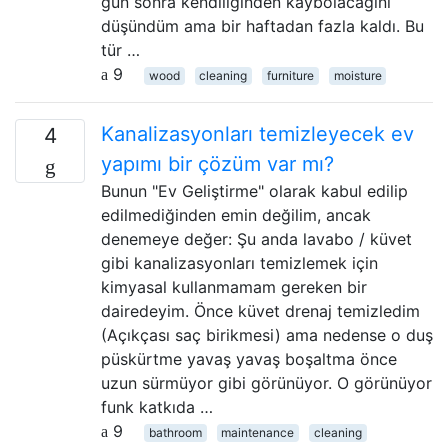
gün sonra kendiliğinden kaybolacağını
düşündüm ama bir haftadan fazla kaldı. Bu
tür …
9
wood
cleaning
furniture
moisture
Kanalizasyonları temizleyecek ev
4
yapımı bir çözüm var mı?
Bunun "Ev Geliştirme" olarak kabul edilip
edilmediğinden emin değilim, ancak
denemeye değer: Şu anda lavabo / küvet
gibi kanalizasyonları temizlemek için
kimyasal kullanmamam gereken bir
dairedeyim. Önce küvet drenaj temizledim
(Açıkçası saç birikmesi) ama nedense o duş
püskürtme yavaş yavaş boşaltma önce
uzun sürmüyor gibi görünüyor. O görünüyor
funk katkıda …
9
bathroom
maintenance
cleaning