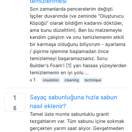
temizlenmesi
Son zamanlarda pencerelerim değişti.
İşçiler duvarımda (ve zeminde "Oluşturucu
Köpüğü" olarak bildiğim kadarını döktüler,
ama bunu düzelttim). Ben bu malzemeyle
kendim çalıştım ve onu temizlemenin etkili
bir karmaşa olduğunu biliyorum - ayarlama
/ şişirme işlemine başlamadan önce
temizlemeyi başaramazsanız. Soru:
Builder's Foam'i [1] yarı hassas yüzeylerden
temizlemenin en iyi yolu …
1
insulation
cleaning
technique
Sayaç sabunluğuna hızla sabun
1
nasıl eklenir?
Temel üste monte sabunluklu granit
tezgahlarım var. Tüm sabunu içine sokmak
gerçekten yarım saat alıyor. Gevşetmeden