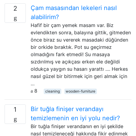
Çam masasından lekeleri nasıl
2
alabilirim?
Hafif bir çam yemek masam var. Biz
evlendikten sonra, balayına gittik, gitmeden
önce biraz su vererek masadaki düğünden
bir orkide bıraktık. Pot su geçirmez
olmadığını fark etmedi! Su masaya
sızdırılmış ve açıkçası erken ele değildi
oldukça yaygın su hasarı yarattı .... Herkes
nasıl güzel bir bitirmek için geri almak için
…
8
cleaning
wooden-furniture
Bir tuğla finişer verandayı
1
temizlemenin en iyi yolu nedir?
Bir tuğla finişer verandanın en iyi şekilde
nasıl temizleneceği hakkında fikir edinmek