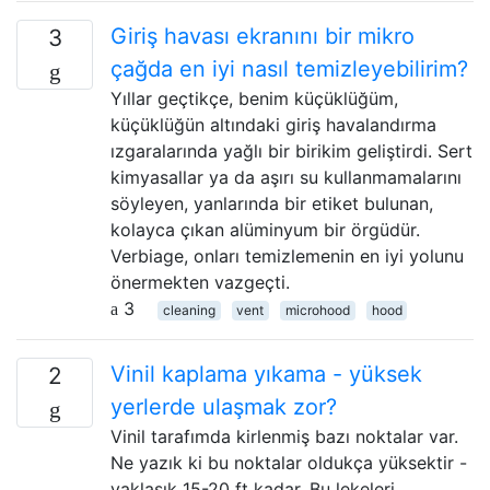
Giriş havası ekranını bir mikro
3
çağda en iyi nasıl temizleyebilirim?
Yıllar geçtikçe, benim küçüklüğüm,
küçüklüğün altındaki giriş havalandırma
ızgaralarında yağlı bir birikim geliştirdi. Sert
kimyasallar ya da aşırı su kullanmamalarını
söyleyen, yanlarında bir etiket bulunan,
kolayca çıkan alüminyum bir örgüdür.
Verbiage, onları temizlemenin en iyi yolunu
önermekten vazgeçti.
3
cleaning
vent
microhood
hood
Vinil kaplama yıkama - yüksek
2
yerlerde ulaşmak zor?
Vinil tarafımda kirlenmiş bazı noktalar var.
Ne yazık ki bu noktalar oldukça yüksektir -
yaklaşık 15-20 ft kadar. Bu lekeleri