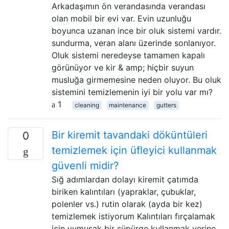
Arkadaşımın ön verandasında verandası
olan mobil bir evi var. Evin uzunluğu
boyunca uzanan ince bir oluk sistemi vardır.
sundurma, veran alanı üzerinde sonlanıyor.
Oluk sistemi neredeyse tamamen kapalı
görünüyor ve kir & amp; hiçbir suyun
musluğa girmemesine neden oluyor. Bu oluk
sistemini temizlemenin iyi bir yolu var mı?
1
cleaning
maintenance
gutters
Bir kiremit tavandaki döküntüleri
0
temizlemek için üfleyici kullanmak
güvenli midir?
Sığ adımlardan dolayı kiremit çatımda
biriken kalıntıları (yapraklar, çubuklar,
polenler vs.) rutin olarak (ayda bir kez)
temizlemek istiyorum Kalıntıları fırçalamak
için yumuşak bir süpürge kullanmak yerine,