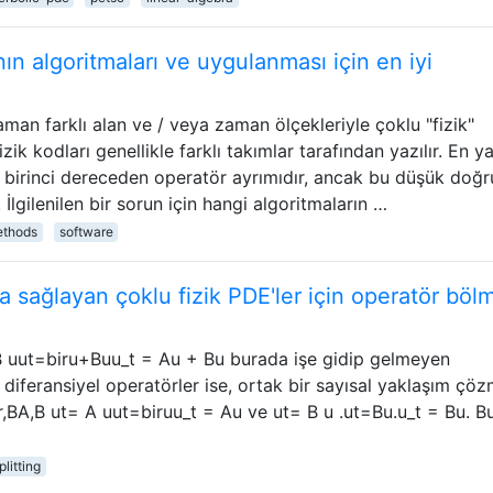
nın algoritmaları ve uygulanması için en iyi
man farklı alan ve / veya zaman ölçekleriyle çoklu "fizik"
izik kodları genellikle farklı takımlar tarafından yazılır. En y
ği birinci dereceden operatör ayrımıdır, ancak bu düşük doğr
r. İlgilenilen bir sorun için hangi algoritmaların …
ethods
software
 sağlayan çoklu fizik PDE'ler için operatör böl
 B uut=biru+Buu_t = Au + Bu burada işe gidip gelmeyen
iferansiyel operatörler ise, ortak bir sayısal yaklaşım çö
r,BA,B ut= A uut=biruu_t = Au ve ut= B u .ut=Bu.u_t = Bu. B
litting