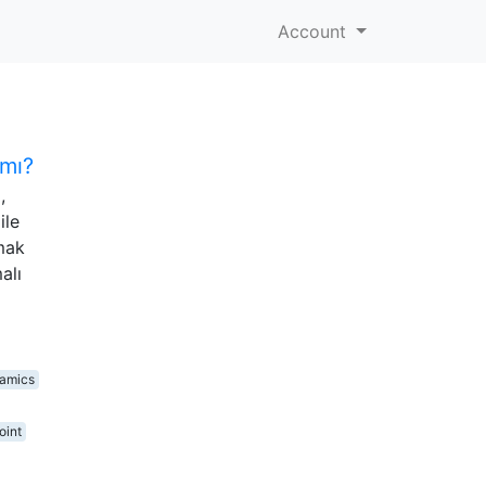
Account
 mı?
,
ile
mak
alı
namics
oint