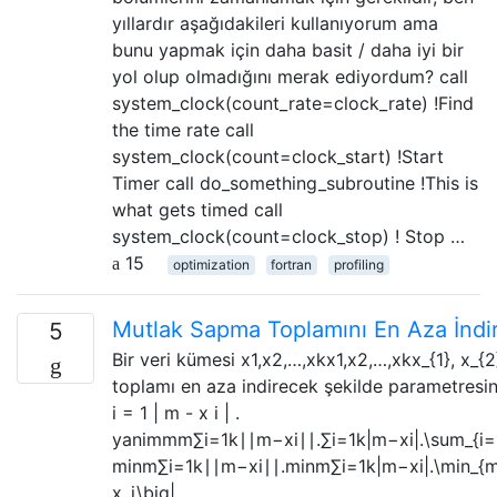
yıllardır aşağıdakileri kullanıyorum ama
bunu yapmak için daha basit / daha iyi bir
yol olup olmadığını merak ediyordum? call
system_clock(count_rate=clock_rate) !Find
the time rate call
system_clock(count=clock_start) !Start
Timer call do_something_subroutine !This is
what gets timed call
system_clock(count=clock_stop) ! Stop …
15
optimization
fortran
profiling
Mutlak Sapma Toplamını En Aza İndi
5
Bir veri kümesi x1,x2,…,xkx1,x2,…,xkx_{1}, x_{2}
toplamı en aza indirecek şekilde parametresin
i = 1 | m - x i | .
yanimmm∑i=1k∣∣m−xi∣∣.∑i=1k|m−xi|.\sum_{i=1}
minm∑i=1k∣∣m−xi∣∣.minm∑i=1k|m−xi|.\min_{m}
x_i\big|.