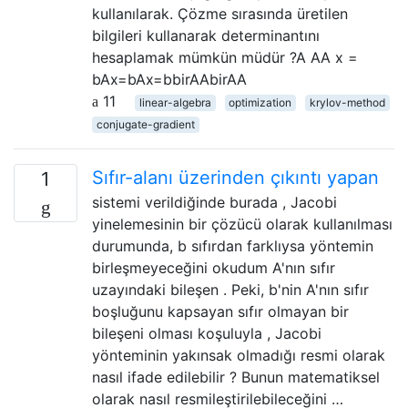
kullanılarak. Çözme sırasında üretilen
bilgileri kullanarak determinantını
hesaplamak mümkün müdür ?A AA x =
bAx=bAx=bbirAAbirAA
11
linear-algebra
optimization
krylov-method
conjugate-gradient
Sıfır-alanı üzerinden çıkıntı yapan
1
sistemi verildiğinde burada , Jacobi
yinelemesinin bir çözücü olarak kullanılması
durumunda, b sıfırdan farklıysa yöntemin
birleşmeyeceğini okudum A'nın sıfır
uzayındaki bileşen . Peki, b'nin A'nın sıfır
boşluğunu kapsayan sıfır olmayan bir
bileşeni olması koşuluyla , Jacobi
yönteminin yakınsak olmadığı resmi olarak
nasıl ifade edilebilir ? Bunun matematiksel
olarak nasıl resmileştirilebileceğini …