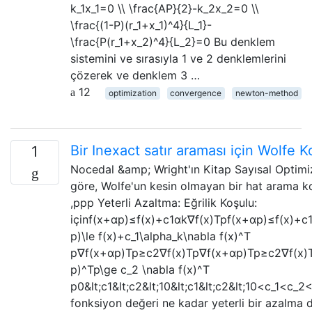
k_1x_1=0 \\ \frac{AP}{2}-k_2x_2=0 \\
\frac{(1-P)(r_1+x_1)^4}{L_1}-
\frac{P(r_1+x_2)^4}{L_2}=0 Bu denklem
sistemini ve sırasıyla 1 ve 2 denklemlerini
çözerek ve denklem 3 …
12
optimization
convergence
newton-method
Bir Inexact satır araması için Wolfe K
1
Nocedal &amp; Wright'ın Kitap Sayısal Optim
göre, Wolfe'un kesin olmayan bir hat arama koş
,ppp Yeterli Azaltma: Eğrilik Koşulu:
içinf(x+αp)≤f(x)+c1αk∇f(x)Tpf(x+αp)≤f(x)+c
p)\le f(x)+c_1\alpha_k\nabla f(x)^T
p∇f(x+αp)Tp≥c2∇f(x)Tp∇f(x+αp)Tp≥c2∇f(x)Tp
p)^Tp\ge c_2 \nabla f(x)^T
p0&lt;c1&lt;c2&lt;10&lt;c1&lt;c2&lt;10<c_1<c_2
fonksiyon değeri ne kadar yeterli bir azalma