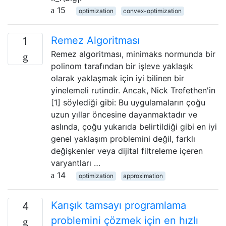
15
optimization
convex-optimization
Remez Algoritması
1
Remez algoritması, minimaks normunda bir
polinom tarafından bir işleve yaklaşık
olarak yaklaşmak için iyi bilinen bir
yinelemeli rutindir. Ancak, Nick Trefethen'in
[1] söylediği gibi: Bu uygulamaların çoğu
uzun yıllar öncesine dayanmaktadır ve
aslında, çoğu yukarıda belirtildiği gibi en iyi
genel yaklaşım problemini değil, farklı
değişkenler veya dijital filtreleme içeren
varyantları …
14
optimization
approximation
Karışık tamsayı programlama
4
problemini çözmek için en hızlı