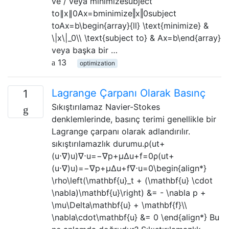
ve / veya minimizesubject
to∥x∥0Ax=bminimize‖x‖0subject
toAx=b\begin{array}{ll} \text{minimize} &
\|x\|_0\\ \text{subject to} & Ax=b\end{array}
veya başka bir …
13
optimization
Lagrange Çarpanı Olarak Basınç
1
Sıkıştırılamaz Navier-Stokes
denklemlerinde, basınç terimi genellikle bir
Lagrange çarpanı olarak adlandırılır.
sıkıştırılamazlık durumu.ρ(ut+
(u⋅∇)u)∇⋅u=−∇p+μΔu+f=0ρ(ut+
(u⋅∇)u)=−∇p+μΔu+f∇⋅u=0\begin{align*}
\rho\left(\mathbf{u}_t + (\mathbf{u} \cdot
\nabla)\mathbf{u}\right) &= - \nabla p +
\mu\Delta\mathbf{u} + \mathbf{f}\\
\nabla\cdot\mathbf{u} &= 0 \end{align*} Bu