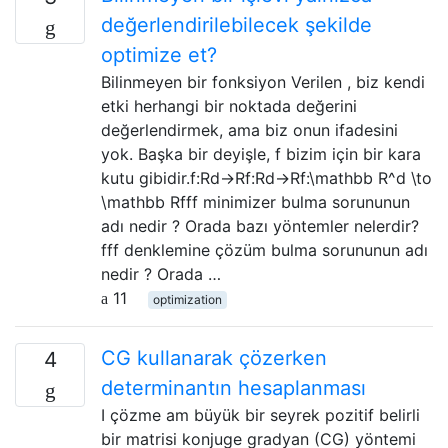
değerlendirilebilecek şekilde
optimize et?
Bilinmeyen bir fonksiyon Verilen , biz kendi
etki herhangi bir noktada değerini
değerlendirmek, ama biz onun ifadesini
yok. Başka bir deyişle, f bizim için bir kara
kutu gibidir.f:Rd→Rf:Rd→Rf:\mathbb R^d \to
\mathbb Rfff minimizer bulma sorununun
adı nedir ? Orada bazı yöntemler nelerdir?
fff denklemine çözüm bulma sorununun adı
nedir ? Orada …
11
optimization
CG kullanarak çözerken
4
determinantın hesaplanması
I çözme am büyük bir seyrek pozitif belirli
bir matrisi konjuge gradyan (CG) yöntemi