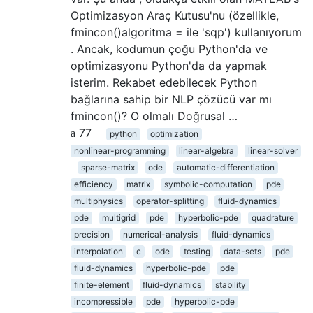
Optimizasyon Araç Kutusu'nu (özellikle,
fmincon()algoritma = ile 'sqp') kullanıyorum
. Ancak, kodumun çoğu Python'da ve
optimizasyonu Python'da da yapmak
isterim. Rekabet edebilecek Python
bağlarına sahip bir NLP çözücü var mı
fmincon()? O olmalı Doğrusal …
77
python
optimization
nonlinear-programming
linear-algebra
linear-solver
sparse-matrix
ode
automatic-differentiation
efficiency
matrix
symbolic-computation
pde
multiphysics
operator-splitting
fluid-dynamics
pde
multigrid
pde
hyperbolic-pde
quadrature
precision
numerical-analysis
fluid-dynamics
interpolation
c
ode
testing
data-sets
pde
fluid-dynamics
hyperbolic-pde
pde
finite-element
fluid-dynamics
stability
incompressible
pde
hyperbolic-pde