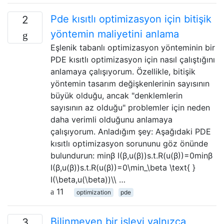
Pde kısıtlı optimizasyon için bitişik
2
yöntemin maliyetini anlama
Eşlenik tabanlı optimizasyon yönteminin bir
PDE kısıtlı optimizasyon için nasıl çalıştığını
anlamaya çalışıyorum. Özellikle, bitişik
yöntemin tasarım değişkenlerinin sayısının
büyük olduğu, ancak "denklemlerin
sayısının az olduğu" problemler için neden
daha verimli olduğunu anlamaya
çalışıyorum. Anladığım şey: Aşağıdaki PDE
kısıtlı optimizasyon sorununu göz önünde
bulundurun: minβ I(β,u(β))s.t.R(u(β))=0minβ
I(β,u(β))s.t.R(u(β))=0\min_\beta \text{ }
I(\beta,u(\beta))\\ …
11
optimization
pde
Bilinmeyen bir işlevi yalnızca
3