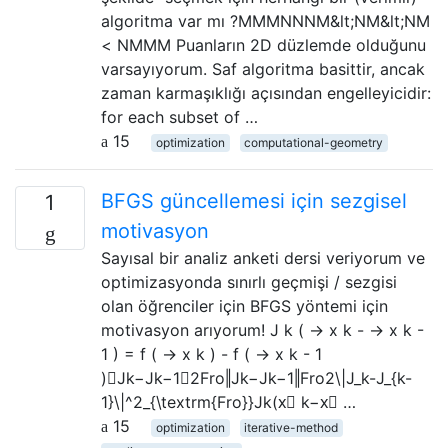
algoritma var mı ?MMMNNNM&lt;NM&lt;NM
< NMMM Puanların 2D düzlemde olduğunu
varsayıyorum. Saf algoritma basittir, ancak
zaman karmaşıklığı açısından engelleyicidir:
for each subset of …
15
optimization
computational-geometry
BFGS güncellemesi için sezgisel
1
motivasyon
Sayısal bir analiz anketi dersi veriyorum ve
optimizasyonda sınırlı geçmişi / sezgisi
olan öğrenciler için BFGS yöntemi için
motivasyon arıyorum! J k ( → x k - → x k -
1 ) = f ( → x k ) - f ( → x k - 1
)∥Jk−Jk−1∥2Fro‖Jk−Jk−1‖Fro2\|J_k-J_{k-
1}\|^2_{\textrm{Fro}}Jk(x⃗ k−x⃗ …
15
optimization
iterative-method