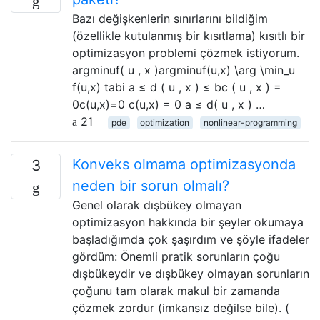
Bazı değişkenlerin sınırlarını bildiğim
(özellikle kutulanmış bir kısıtlama) kısıtlı bir
optimizasyon problemi çözmek istiyorum.
argminuf( u , x )arg⁡minuf(u,x) \arg \min_u
f(u,x) tabi a ≤ d ( u , x ) ≤ bc ( u , x ) =
0c(u,x)=0 c(u,x) = 0 a ≤ d( u , x ) …
21
pde
optimization
nonlinear-programming
Konveks olmama optimizasyonda
3
neden bir sorun olmalı?
Genel olarak dışbükey olmayan
optimizasyon hakkında bir şeyler okumaya
başladığımda çok şaşırdım ve şöyle ifadeler
gördüm: Önemli pratik sorunların çoğu
dışbükeydir ve dışbükey olmayan sorunların
çoğunu tam olarak makul bir zamanda
çözmek zordur (imkansız değilse bile). (