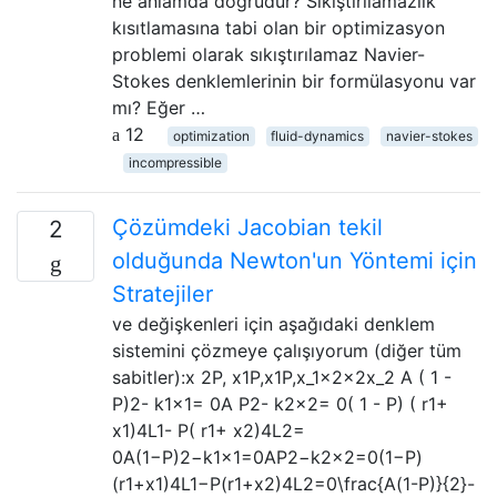
ne anlamda doğrudur? Sıkıştırılamazlık
kısıtlamasına tabi olan bir optimizasyon
problemi olarak sıkıştırılamaz Navier-
Stokes denklemlerinin bir formülasyonu var
mı? Eğer …
12
optimization
fluid-dynamics
navier-stokes
incompressible
Çözümdeki Jacobian tekil
2
olduğunda Newton'un Yöntemi için
Stratejiler
ve değişkenleri için aşağıdaki denklem
sistemini çözmeye çalışıyorum (diğer tüm
sabitler):x 2P, x1P,x1P,x_1x2x2x_2 A ( 1 -
P)2- k1x1= 0A P2- k2x2= 0( 1 - P) ( r1+
x1)4L1- P( r1+ x2)4L2=
0A(1−P)2−k1x1=0AP2−k2x2=0(1−P)
(r1+x1)4L1−P(r1+x2)4L2=0\frac{A(1-P)}{2}-