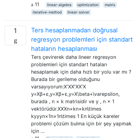
11
linear-algebra
optimization
matrix
iterative-method
linear-solver
Ters hesaplanmadan doğrusal
1
regresyon problemleri için standart
hataların hesaplanması
Ters çevirerek daha lineer regresyon
problemleri için standart hataları
hesaplamak için daha hızlı bir yolu var mı ?
Burada bir gerileme olduğunu
varsayıyorum:X′XX′XX'X
y=Xβ+ε,y=Xβ+ε,y=X\beta+\varepsilon,
burada , n × k matrisidir ve y , n × 1
vektörüdür.XXXn×kn×kn\times
kyyyn×1n×1n\times 1 En küçük kareler
problemi çözüm bulma için bir şey yapmak
için …