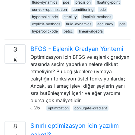
fluid-dynamics
pde
precision
floating-point
convex-optimization
conditioning
pde
hyperbolic-pde
stability
implicit-methods
explicit-methods
fluid-dynamics
accuracy
pde
hyperbolic-pde
petsc
linear-algebra
BFGS - Eşlenik Gradyan Yöntemi
3
Optimizasyon için BFGS ve eşlenik gradyan
arasında seçim yaparken nelere dikkat
etmeliyim? Bu değişkenlere uymaya
çalıştığım fonksiyon üstel fonksiyonlardır;
Ancak, asıl amaç işlevi diğer şeylerin yanı
sıra bütünleşmeyi içerir ve eğer yardımı
olursa çok maliyetlidir.
25
optimization
conjugate-gradient
Sınırlı optimizasyon için yazılım
8
paketi?