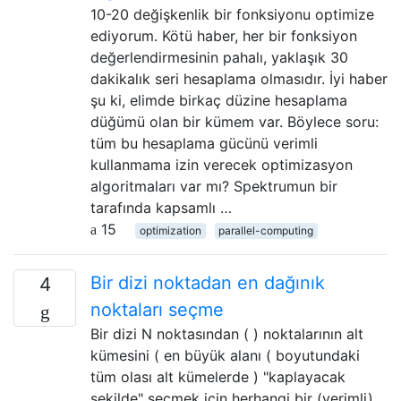
10-20 değişkenlik bir fonksiyonu optimize
ediyorum. Kötü haber, her bir fonksiyon
değerlendirmesinin pahalı, yaklaşık 30
dakikalık seri hesaplama olmasıdır. İyi haber
şu ki, elimde birkaç düzine hesaplama
düğümü olan bir kümem var. Böylece soru:
tüm bu hesaplama gücünü verimli
kullanmama izin verecek optimizasyon
algoritmaları var mı? Spektrumun bir
tarafında kapsamlı …
15
optimization
parallel-computing
Bir dizi noktadan en dağınık
4
noktaları seçme
Bir dizi N noktasından ( ) noktalarının alt
kümesini ( en büyük alanı ( boyutundaki
tüm olası alt kümelerde ) "kaplayacak
şekilde" seçmek için herhangi bir (verimli)