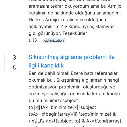
aramasını tekrar okuyordum ama bu Armijo
kuralının ne hakkında olduğunu anlamadım.
Herkes Armijo kuralının ne olduğunu
açıklayabilir mi? Vikipedi iyi açıklamıyor
gibi görünüyor. Teşekkürler
13
optimization
Sıkıştırılmış algılama problemi ile
3
ilgili karışıklık
Ben de dahil olmak üzere bazı referanslar
okumak bu . Sıkıştırılmış algılamanın hangi
optimizasyon problemini oluşturduğu ve
çözmeye çalıştığı konusunda kafam karıştı.
bu mu minimizesubject
to∥x∥1Ax=bminimize‖x‖1subject
toAx=b\begin{array}{ll} \text{minimize} &
\|x\|_1\\ \text{subject to} & Ax=b\end{array}