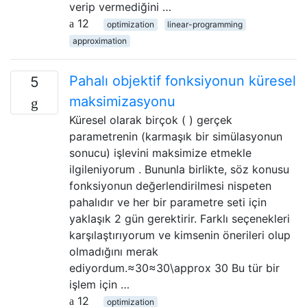
verip vermediğini …
12
optimization
linear-programming
approximation
Pahalı objektif fonksiyonun küresel
5
maksimizasyonu
Küresel olarak birçok ( ) gerçek
parametrenin (karmaşık bir simülasyonun
sonucu) işlevini maksimize etmekle
ilgileniyorum . Bununla birlikte, söz konusu
fonksiyonun değerlendirilmesi nispeten
pahalıdır ve her bir parametre seti için
yaklaşık 2 gün gerektirir. Farklı seçenekleri
karşılaştırıyorum ve kimsenin önerileri olup
olmadığını merak
ediyordum.≈30≈30\approx 30 Bu tür bir
işlem için …
12
optimization