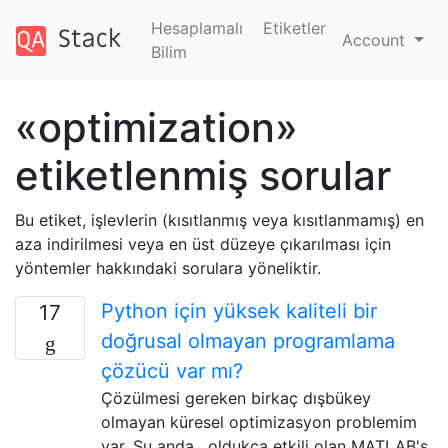
Hesaplamalı
Etiketler
Account
Bilim
«optimization»
etiketlenmiş sorular
Bu etiket, işlevlerin (kısıtlanmış veya kısıtlanmamış) en
aza indirilmesi veya en üst düzeye çıkarılması için
yöntemler hakkındaki sorulara yöneliktir.
Python için yüksek kaliteli bir
17
doğrusal olmayan programlama
çözücü var mı?
Çözülmesi gereken birkaç dışbükey
olmayan küresel optimizasyon problemim
var. Şu anda , oldukça etkili olan MATLAB's