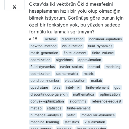
Oktav'da iki vektörün Öklid mesafesini
hesaplamanın hızlı bir yolu olup olmadığını
bilmek istiyorum. Görünüşe göre bunun için
özel bir fonksiyon yok, bu yüzden sadece
formülü kullanmalı sqrtmıyım?
18
octave
discretization
nonlinear-equations
newton-method
visualization
fluid-dynamics
mesh-generation
finite-element
finite-volume
optimization
algorithms
approximation
fluid-dynamics
navier-stokes
comsol
modeling
optimization
sparse-matrix
matrix
condition-number
visualization
matlab
quadrature
blas
intel-mkl
finite-element
gpu
discontinuous-galerkin
mathematica
optimization
convex-optimization
algorithms
reference-request
matlab
statistics
finite-element
numerical-analysis
petsc
molecular-dynamics
machine-learning
statistics
visualization
open-source
statistics
image-processing