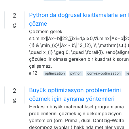
Python'da doğrusal kısıtlamalarla en
2
çözme
Çözmem gerek
s.t.minx∥Ax−b∥22,∑ixi=1,xi≥0,∀i.minx‖Ax−b‖22,s
{1} & \min_{x}\|Ax - b\|^2_{2}, \\ \mathrm{s.t.} 
\quad x_{i} \geq 0, \quad \forall{i}. \end{ali
çözülebilir olması gereken bir kuadratik soru
çalışamaz.
12
optimization
python
convex-optimization
l
Büyük optimizasyon problemlerini
2
çözmek için ayrışma yöntemleri
Herkesin büyük matematiksel programlama
problemlerini çözmek için dekompozisyon
yöntemleri (örn. Primal, dual, Dantzig-Wolfe
dekompozisyonları) hakkında metinler veya