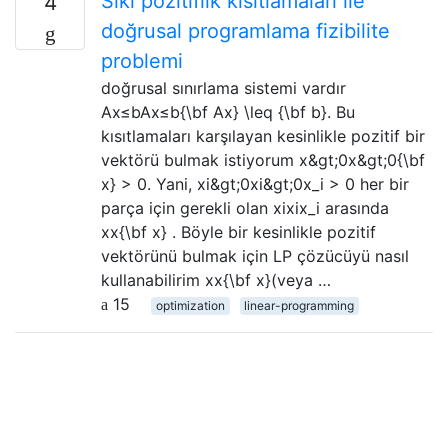
Sıkı pozitiflik kısıtlamaları ile
4
doğrusal programlama fizibilite
problemi
doğrusal sınırlama sistemi vardır
Ax≤bAx≤b{\bf Ax} \leq {\bf b}. Bu
kısıtlamaları karşılayan kesinlikle pozitif bir
vektörü bulmak istiyorum x&gt;0x&gt;0{\bf
x} > 0. Yani, xi&gt;0xi&gt;0x_i > 0 her bir
parça için gerekli olan xixix_i arasında
xx{\bf x} . Böyle bir kesinlikle pozitif
vektörünü bulmak için LP çözücüyü nasıl
kullanabilirim xx{\bf x}(veya …
15
optimization
linear-programming