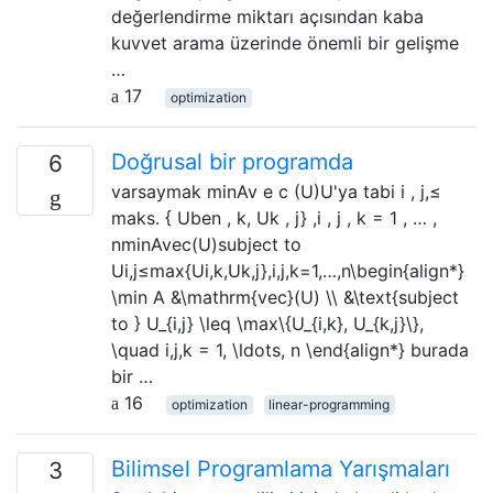
değerlendirme miktarı açısından kaba
kuvvet arama üzerinde önemli bir gelişme
…
17
optimization
Doğrusal bir programda
6
varsaymak minAv e c (U)U'ya tabi i , j,≤
maks. { Uben , k, Uk , j} ,i , j , k = 1 , … ,
nminAvec(U)subject to
Ui,j≤max{Ui,k,Uk,j},i,j,k=1,…,n\begin{align*}
\min A &\mathrm{vec}(U) \\ &\text{subject
to } U_{i,j} \leq \max\{U_{i,k}, U_{k,j}\},
\quad i,j,k = 1, \ldots, n \end{align*} burada
bir …
16
optimization
linear-programming
Bilimsel Programlama Yarışmaları
3