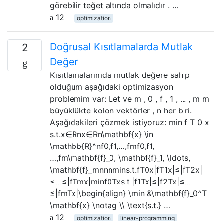
görebilir teğet altında olmalıdır . …
12
optimization
Doğrusal Kısıtlamalarda Mutlak
2
Değer
Kısıtlamalarımda mutlak değere sahip
olduğum aşağıdaki optimizasyon
problemim var: Let ve m , 0 , f , 1 , ... , m m
büyüklükte kolon vektörler , n her biri.
Aşağıdakileri çözmek istiyoruz: min f T 0 x
s.t.x∈Rnx∈Rn\mathbf{x} \in
\mathbb{R}^nf0,f1,…,fmf0,f1,
…,fm\mathbf{f}_0, \mathbf{f}_1, \ldots,
\mathbf{f}_mnnnmins.t.fT0x|fT1x|≤|fT2x|
≤…≤|fTmx|minf0Txs.t.|f1Tx|≤|f2Tx|≤…
≤|fmTx|\begin{align} \min &\mathbf{f}_0^T
\mathbf{x} \notag \\ \text{s.t.} …
12
optimization
linear-programming