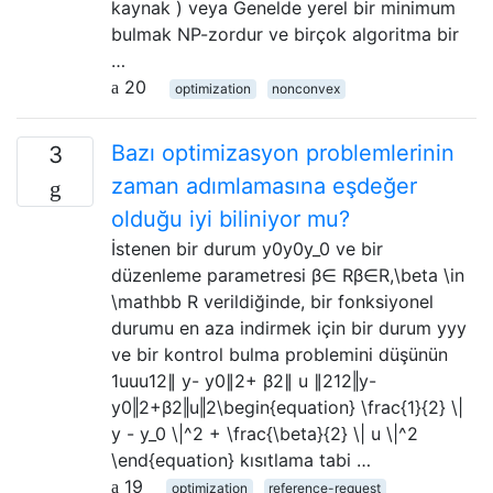
kaynak ) veya Genelde yerel bir minimum
bulmak NP-zordur ve birçok algoritma bir
…
20
optimization
nonconvex
Bazı optimizasyon problemlerinin
3
zaman adımlamasına eşdeğer
olduğu iyi biliniyor mu?
İstenen bir durum y0y0y_0 ve bir
düzenleme parametresi β∈ Rβ∈R,\beta \in
\mathbb R verildiğinde, bir fonksiyonel
durumu en aza indirmek için bir durum yyy
ve bir kontrol bulma problemini düşünün
1uuu12∥ y- y0∥2+ β2∥ u ∥212‖y-
y0‖2+β2‖u‖2\begin{equation} \frac{1}{2} \|
y - y_0 \|^2 + \frac{\beta}{2} \| u \|^2
\end{equation} kısıtlama tabi …
19
optimization
reference-request