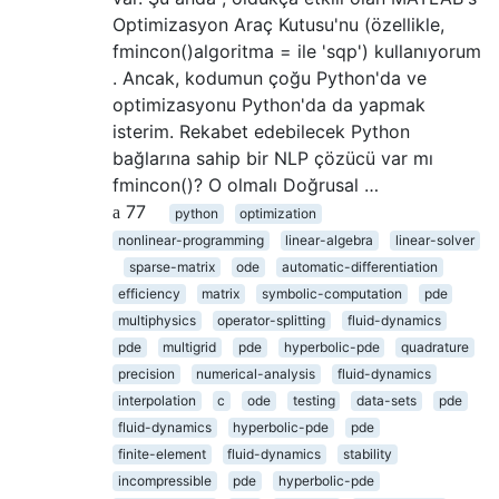
Optimizasyon Araç Kutusu'nu (özellikle,
fmincon()algoritma = ile 'sqp') kullanıyorum
. Ancak, kodumun çoğu Python'da ve
optimizasyonu Python'da da yapmak
isterim. Rekabet edebilecek Python
bağlarına sahip bir NLP çözücü var mı
fmincon()? O olmalı Doğrusal …
77
python
optimization
nonlinear-programming
linear-algebra
linear-solver
sparse-matrix
ode
automatic-differentiation
efficiency
matrix
symbolic-computation
pde
multiphysics
operator-splitting
fluid-dynamics
pde
multigrid
pde
hyperbolic-pde
quadrature
precision
numerical-analysis
fluid-dynamics
interpolation
c
ode
testing
data-sets
pde
fluid-dynamics
hyperbolic-pde
pde
finite-element
fluid-dynamics
stability
incompressible
pde
hyperbolic-pde