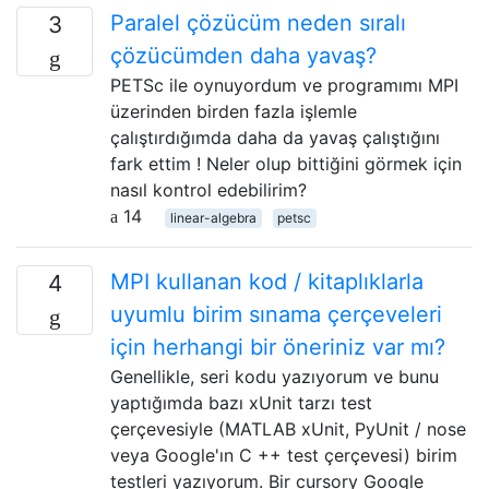
Paralel çözücüm neden sıralı
3
çözücümden daha yavaş?
PETSc ile oynuyordum ve programımı MPI
üzerinden birden fazla işlemle
çalıştırdığımda daha da yavaş çalıştığını
fark ettim ! Neler olup bittiğini görmek için
nasıl kontrol edebilirim?
14
linear-algebra
petsc
MPI kullanan kod / kitaplıklarla
4
uyumlu birim sınama çerçeveleri
için herhangi bir öneriniz var mı?
Genellikle, seri kodu yazıyorum ve bunu
yaptığımda bazı xUnit tarzı test
çerçevesiyle (MATLAB xUnit, PyUnit / nose
veya Google'ın C ++ test çerçevesi) birim
testleri yazıyorum. Bir cursory Google