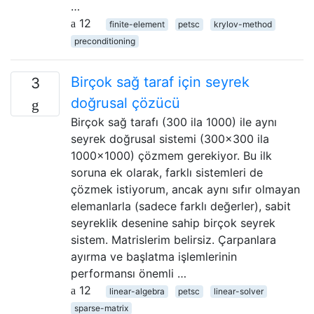
…
12
finite-element
petsc
krylov-method
preconditioning
Birçok sağ taraf için seyrek
3
doğrusal çözücü
Birçok sağ tarafı (300 ila 1000) ile aynı
seyrek doğrusal sistemi (300x300 ila
1000x1000) çözmem gerekiyor. Bu ilk
soruna ek olarak, farklı sistemleri de
çözmek istiyorum, ancak aynı sıfır olmayan
elemanlarla (sadece farklı değerler), sabit
seyreklik desenine sahip birçok seyrek
sistem. Matrislerim belirsiz. Çarpanlara
ayırma ve başlatma işlemlerinin
performansı önemli …
12
linear-algebra
petsc
linear-solver
sparse-matrix