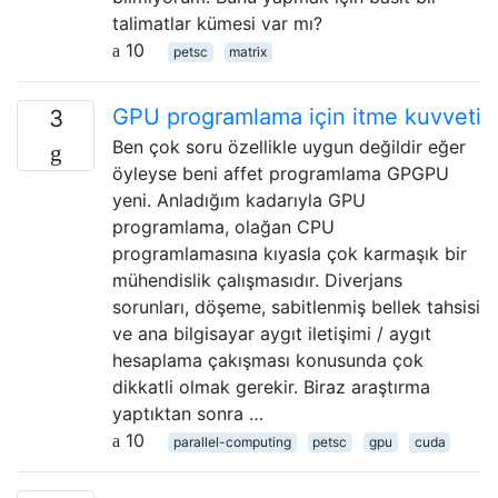
talimatlar kümesi var mı?
10
petsc
matrix
GPU programlama için itme kuvveti
3
Ben çok soru özellikle uygun değildir eğer
öyleyse beni affet programlama GPGPU
yeni. Anladığım kadarıyla GPU
programlama, olağan CPU
programlamasına kıyasla çok karmaşık bir
mühendislik çalışmasıdır. Diverjans
sorunları, döşeme, sabitlenmiş bellek tahsisi
ve ana bilgisayar aygıt iletişimi / aygıt
hesaplama çakışması konusunda çok
dikkatli olmak gerekir. Biraz araştırma
yaptıktan sonra …
10
parallel-computing
petsc
gpu
cuda