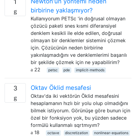
Newton'un yöntemi neden
1
birbirine yaklaşmıyor?
Kullanıyorum PETSc 'in doğrusal olmayan
çözücü paketi snes kısmi diferansiyel
denklem kesikli ile elde edilen, doğrusal
olmayan bir denklemler sistemini çözmek
için. Çözücünün neden birbirine
yakınlaşmadığını ve denklemlerimi başarılı
bir şekilde çözmek için ne yapabilirim?
22
petsc
pde
implicit-methods
Oktav Öklid mesafesi
3
Oktav'da iki vektörün Öklid mesafesini
hesaplamanın hızlı bir yolu olup olmadığını
bilmek istiyorum. Görünüşe göre bunun için
özel bir fonksiyon yok, bu yüzden sadece
formülü kullanmalı sqrtmıyım?
18
octave
discretization
nonlinear-equations