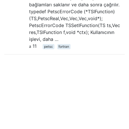
bağlamları saklanır ve daha sonra çağrılır.
typedef PetscErrorCode (*TSIFunction)
(TS,PetscReal,Vec,Vec,Vec,void*);
PetscErrorCode TSSetIFunction(TS ts,Vec
res,TSIFunction f,void *ctx); Kullanıcının
işlevi, daha …
11
petsc
fortran