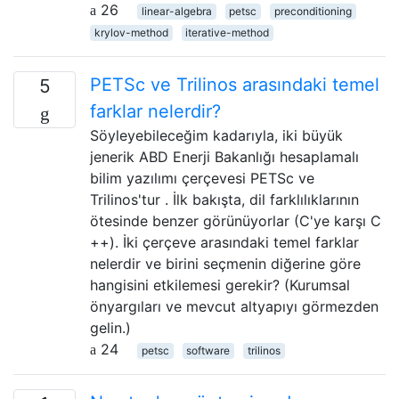
26
linear-algebra
petsc
preconditioning
krylov-method
iterative-method
PETSc ve Trilinos arasındaki temel
5
farklar nelerdir?
Söyleyebileceğim kadarıyla, iki büyük
jenerik ABD Enerji Bakanlığı hesaplamalı
bilim yazılımı çerçevesi PETSc ve
Trilinos'tur . İlk bakışta, dil farklılıklarının
ötesinde benzer görünüyorlar (C'ye karşı C
++). İki çerçeve arasındaki temel farklar
nelerdir ve birini seçmenin diğerine göre
hangisini etkilemesi gerekir? (Kurumsal
önyargıları ve mevcut altyapıyı görmezden
gelin.)
24
petsc
software
trilinos