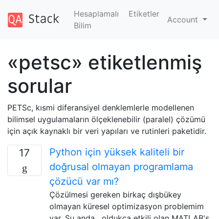
Hesaplamalı
Etiketler
Account
Bilim
«petsc» etiketlenmiş
sorular
PETSc, kısmi diferansiyel denklemlerle modellenen
bilimsel uygulamaların ölçeklenebilir (paralel) çözümü
için açık kaynaklı bir veri yapıları ve rutinleri paketidir.
Python için yüksek kaliteli bir
17
doğrusal olmayan programlama
çözücü var mı?
Çözülmesi gereken birkaç dışbükey
olmayan küresel optimizasyon problemim
var. Şu anda , oldukça etkili olan MATLAB's