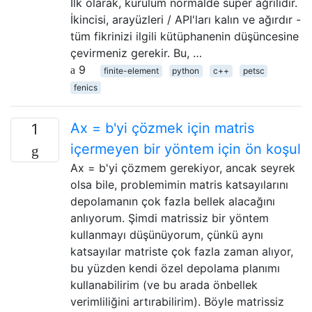
İlk olarak, kurulum normalde süper ağrılıdır.
İkincisi, arayüzleri / API'ları kalın ve ağırdır -
tüm fikrinizi ilgili kütüphanenin düşüncesine
çevirmeniz gerekir. Bu, …
9
finite-element
python
c++
petsc
fenics
Ax = b'yi çözmek için matris
1
içermeyen bir yöntem için ön koşul
Ax = b'yi çözmem gerekiyor, ancak seyrek
olsa bile, problemimin matris katsayılarını
depolamanın çok fazla bellek alacağını
anlıyorum. Şimdi matrissiz bir yöntem
kullanmayı düşünüyorum, çünkü aynı
katsayılar matriste çok fazla zaman alıyor,
bu yüzden kendi özel depolama planımı
kullanabilirim (ve bu arada önbellek
verimliliğini artırabilirim). Böyle matrissiz