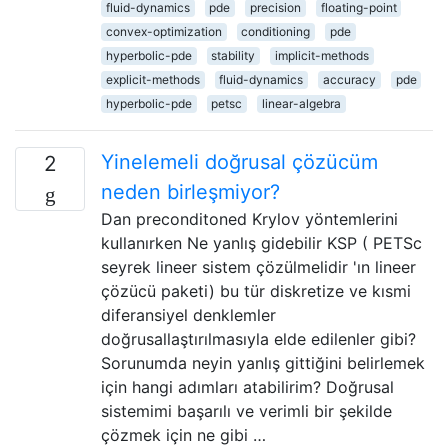
fluid-dynamics
pde
precision
floating-point
convex-optimization
conditioning
pde
hyperbolic-pde
stability
implicit-methods
explicit-methods
fluid-dynamics
accuracy
pde
hyperbolic-pde
petsc
linear-algebra
Yinelemeli doğrusal çözücüm
2
neden birleşmiyor?
Dan preconditoned Krylov yöntemlerini
kullanırken Ne yanlış gidebilir KSP ( PETSc
seyrek lineer sistem çözülmelidir 'ın lineer
çözücü paketi) bu tür diskretize ve kısmi
diferansiyel denklemler
doğrusallaştırılmasıyla elde edilenler gibi?
Sorunumda neyin yanlış gittiğini belirlemek
için hangi adımları atabilirim? Doğrusal
sistemimi başarılı ve verimli bir şekilde
çözmek için ne gibi …