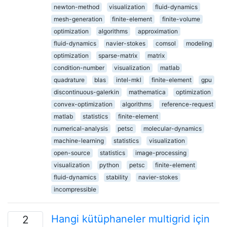
newton-method
visualization
fluid-dynamics
mesh-generation
finite-element
finite-volume
optimization
algorithms
approximation
fluid-dynamics
navier-stokes
comsol
modeling
optimization
sparse-matrix
matrix
condition-number
visualization
matlab
quadrature
blas
intel-mkl
finite-element
gpu
discontinuous-galerkin
mathematica
optimization
convex-optimization
algorithms
reference-request
matlab
statistics
finite-element
numerical-analysis
petsc
molecular-dynamics
machine-learning
statistics
visualization
open-source
statistics
image-processing
visualization
python
petsc
finite-element
fluid-dynamics
stability
navier-stokes
incompressible
Hangi kütüphaneler multigrid için
2