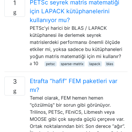
PETSc seyrek matris matematiği
1
için LAPACK kütüphanelerini
kullanıyor mu?
PETSc'yi harici bir BLAS / LAPACK
kütüphanesi ile derlemek seyrek
matrislerdeki performansı önemli ölçüde
etkiler mi, yoksa sadece bu kütüphaneleri
yoğun matris matematiği için mi kullanır?
10
petsc
sparse-matrix
lapack
blas
Etrafta “hafif” FEM paketleri var
3
mı?
Temel olarak, FEM hemen hemen
"çözülmüş" bir sorun gibi görünüyor.
Trilinos, PETSc, FEniCS, Libmesh veya
MOOSE gibi çok sayıda güçlü çerçeve var.
Ortak noktalarından biri: Son derece “ağır”.