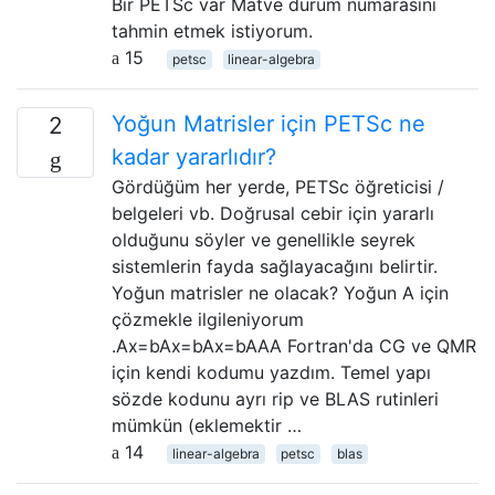
Bir PETSc var Matve durum numarasını
tahmin etmek istiyorum.
15
petsc
linear-algebra
Yoğun Matrisler için PETSc ne
2
kadar yararlıdır?
Gördüğüm her yerde, PETSc öğreticisi /
belgeleri vb. Doğrusal cebir için yararlı
olduğunu söyler ve genellikle seyrek
sistemlerin fayda sağlayacağını belirtir.
Yoğun matrisler ne olacak? Yoğun A için
çözmekle ilgileniyorum
.Ax=bAx=bAx=bAAA Fortran'da CG ve QMR
için kendi kodumu yazdım. Temel yapı
sözde kodunu ayrı rip ve BLAS rutinleri
mümkün (eklemektir …
14
linear-algebra
petsc
blas