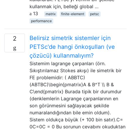
kullanmak için, belleği global …
13
matrix
finite-element
petsc
performance
Belirsiz simetrik sistemler için
2
PETSc'de hangi önkoşulları (ve
çözücü) kullanmalıyım?
Sistemim lagrange çarpanları (örn.
Sıkıştırılamaz Stokes akışı) ile simetrik bir
FE problemidir: ( ABBTC)
(ABTBC)\begin{pmatrix}A & B^T \\ B &
C\end{pmatrix} Burada tipik bir durumdur
(denklemlerin Lagrange çarpanlarının en
son görünmesini sağlayacak şekilde
numaralandığından bile emin oldum).
Sistem oldukça büyük (+ 100 bin satır).C=
0C=0C = 0 Bu sorunun cevabını okuduktan