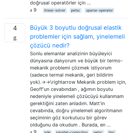
doğrusal operatörler için …
9
linear-solver
petsc
sparse-operator
Büyük 3 boyutlu doğrusal elastik
4
problemler için sağlam, yinelemeli
çözücü nedir?
Sonlu elemanlar analizinin büyüleyici
dünyasına dalıyorum ve büyük bir termo-
mekanik problemi çözmek istiyorum
(sadece termal mekanik, geri bildirim
yok).→→\rightarrow Mekanik problem için,
Geoff'un cevabından , ağımın boyutu
nedeniyle yinelemeli çözücüyü kullanmam
gerektiğini zaten anladım. Matt'in
cevabında, doğru yinelemeli algoritmanın
seçiminin göz korkutucu bir görev
olduğunu da okudum . Burada, en …
9
pde
parallel-computing
petsc
hpc