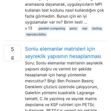
aramasına dayanarak, uygulayıcıların MPI
kullanan test kodunu nasıl kullandığını çok
fazla görmedim. Bunun için en iyi
uygulamalar var mı? Birim testi …
13
parallel-computing
petsc
mpi
testing
reproducibility
Sonlu elemanlar matrisleri için
5
seyreklik yapısının hesaplanması
Soru: Sonlu elemanlar matrisinin seyreklik
yapısını doğru ve verimli bir şekilde
hesaplamak için hangi yöntemler
mevcuttur? Bilgi: Ben Poisson Basınç
Denklemi çözücü üzerinde çalışıyorum,
Galerkin yöntemi kuadratik Lagrange
temelli, C ile yazılmış ve seyrek matris
depolama ve KSP rutinleri için PETSc
kullanarak. PETSc'yi verimli bir şekilde