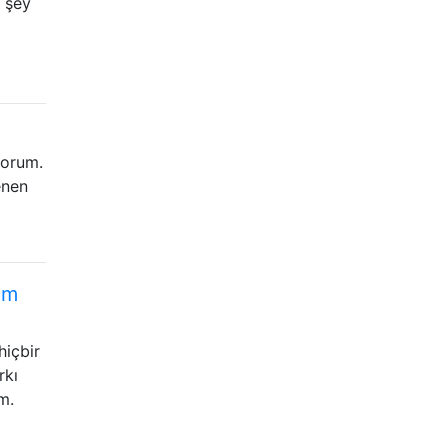
 şey
yorum.
enen
ım
hiçbir
rkı
m.