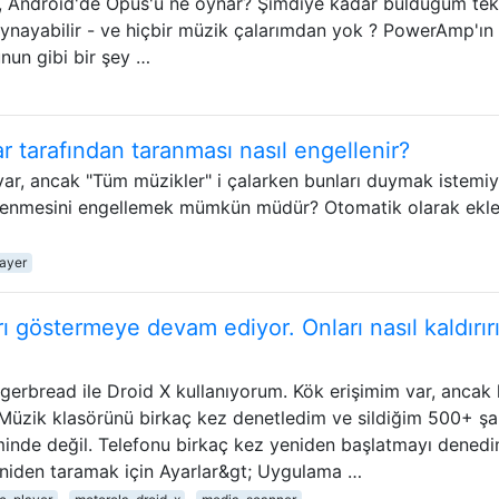
k, Android'de Opus'u ne oynar? Şimdiye kadar bulduğum tek
ynayabilir - ve hiçbir müzik çalarımdan yok ? PowerAmp'ın
bunun gibi bir şey …
ar tarafından taranması nasıl engellenir?
 var, ancak "Tüm müzikler" i çalarken bunları duymak istemi
klenmesini engellemek mümkün müdür? Otomatik olarak ekl
ayer
arı göstermeye devam ediyor. Onları nasıl kaldırır
gerbread ile Droid X kullanıyorum. Kök erişimim var, ancak 
Müzik klasörünü birkaç kez denetledim ve sildiğim 500+ şa
eminde değil. Telefonu birkaç kez yeniden başlatmayı denedi
eniden taramak için Ayarlar&gt; Uygulama …