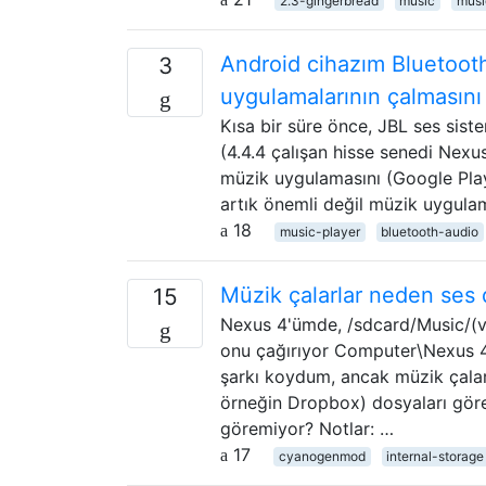
2.3-gingerbread
music
musi
Android cihazım Bluetoot
3
uygulamalarının çalmasını 
Kısa bir süre önce, JBL ses sist
(4.4.4 çalışan hisse senedi Nexu
müzik uygulamasını (Google Play
artık önemli değil müzik uygula
18
music-player
bluetooth-audio
Müzik çalarlar neden ses 
15
Nexus 4'ümde, /sdcard/Music/(v
onu çağırıyor Computer\Nexus 4\I
şarkı koydum, ancak müzik çalar
örneğin Dropbox) dosyaları göre
göremiyor? Notlar: …
17
cyanogenmod
internal-storage