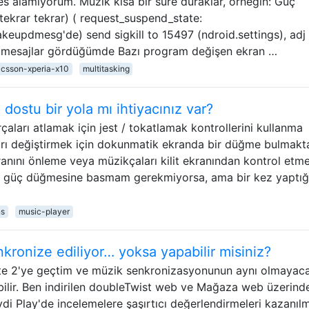
es alamıyorum. Müzik kısa bir süre duraklar, örneğin: Güç
tekrar tekrar) ( request_suspend_state:
keupdmesg'de) send sigkill to 15497 (ndroid.settings), adj 
 mesajlar gördüğümde Bazı program değişen ekran …
icsson-xperia-x10
multitasking
dostu bir yola mı ihtiyacınız var?
rçaları atlamak için jest / tokatlamak kontrollerini kullanma
ları değiştirmek için dokunmatik ekranda bir düğme bulmakt
kranını önleme veya müzikçaları kilit ekranından kontrol etm
in güç düğmesine basmam gerekmiyorsa, ama bir kez yaptı
ns
music-player
ronize ediliyor… yoksa yapabilir misiniz?
e 2'ye geçtim ve müzik senkronizasyonunun aynı olmayaca
abilir. Ben indirilen doubleTwist web ve Mağaza web üzerind
di Play'de incelemelere şaşırtıcı değerlendirmeleri kazanılm