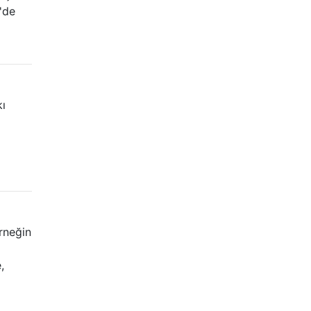
'de
kı
rneğin
,