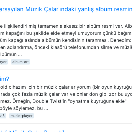
arsayılan Müzik Çalar'ındaki yanlış albüm resmin
e ilişkilendirilmiş tamamen alakasız bir albüm resmi var. A
büm kapağını bu şekilde elde etmeyi umuyorum çünkü bağıms
büm kapağı aslında albümün kendisinin taranması. Denedim:
en adlandırma, önceki klasörü telefonumdan silme ve müzi
 Albümün …
ayer
album-art
rim?
droid cihazım için bir müzik çalar arıyorum (bir oyun kuyruğu, 
 orada çok fazla müzik çalar var ve onlar don gibi zor bulu
telemez. Örneğin, Double Twist'in "oynatma kuyruğuna ekle"
 böyle söylemez, bu …
s-3
music-player