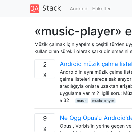
Android
Etiketler
«music-player» e
Müzik çalmak için yapılmış çeşitli türden uy
kullanıcının sürekli olarak şarkı dinlemesini 
Android müzik çalma listel
2
Android'in aynı müzik çalma list
çalma listeleri nerede saklanıyo
aracılığıyla onlara uzaktan erişe
uygulama var mı? İlgili soru: Müzi
32
music
music-player
Ne Ogg Opus'u Android'de 
9
Opus , Vorbis'in yerine geçen ve 