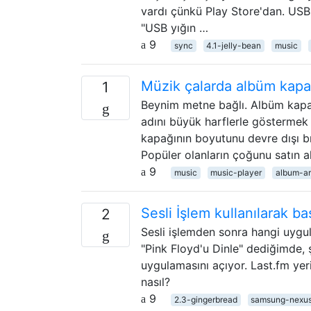
vardı çünkü Play Store'dan. USB
"USB yığın …
9
sync
4.1-jelly-bean
music
Müzik çalarda albüm kapağ
1
Beynim metne bağlı. Albüm kapağı
adını büyük harflerle göstermek
kapağının boyutunu devre dışı b
Popüler olanların çoğunu satın 
9
music
music-player
album-ar
Sesli İşlem kullanılarak b
2
Sesli işlemden sonra hangi uygul
"Pink Floyd'u Dinle" dediğimde,
uygulamasını açıyor. Last.fm yer
nasıl?
9
2.3-gingerbread
samsung-nexu