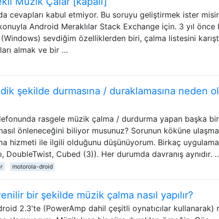
ekli Müzik Çalar [kapalı]
da cevapları kabul etmiyor. Bu soruyu geliştirmek ister misi
onuyla Android Meraklılar Stack Exchange için. 3 yıl önce 
Windows) sevdiğim özelliklerden biri, çalma listesini karış
ları almak ve bir …
ik şekilde durmasına / duraklamasına neden o
lefonunda rasgele müzik çalma / durdurma yapan başka bir
asıl önleneceğini biliyor musunuz? Sorunun köküne ulaşm
a hizmeti ile ilgili olduğunu düşünüyorum. Birkaç uygulama
, DoubleTwist, Cubed (3)). Her durumda davranış aynıdır. 
r
motorola-droid
ilir bir şekilde müzik çalma nasıl yapılır?
oid 2.3'te (PowerAmp dahil çeşitli oynatıcılar kullanarak)