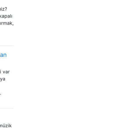
niz?
kapalı
tırmak,
lan
i var
aya
…
 müzik