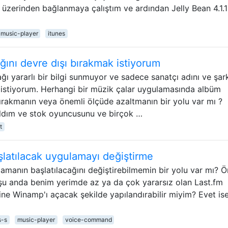
 üzerinden bağlanmaya çalıştım ve ardından Jelly Bean 4.1.1
music-player
itunes
ını devre dışı bırakmak istiyorum
 yararlı bir bilgi sunmuyor ve sadece sanatçı adını ve şar
 istiyorum. Herhangi bir müzik çalar uygulamasında albüm
ırakmanın veya önemli ölçüde azaltmanın bir yolu var mı ?
aldım ve stok oyuncusunu ve birçok …
t
aşlatılacak uygulamayı değiştirme
amanın başlatılacağını değiştirebilmemin bir yolu var mı? Ö
 şu anda benim yerimde az ya da çok yararsız olan Last.fm
ine Winamp'ı açacak şekilde yapılandırabilir miyim? Evet ise
s-s
music-player
voice-command