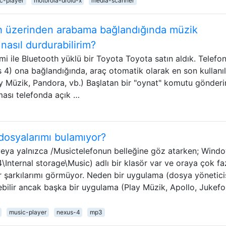
c-player
motorola-droid-x
media-scanner
h üzerinden arabama bağlandığında müzik
nasıl durdurabilirim?
emi ile Bluetooth yüklü bir Toyota Toyota satın aldık. Telef
s 4) ona bağlandığında, araç otomatik olarak en son kullanı
 Müzik, Pandora, vb.) Başlatan bir "oynat" komutu gönderir
ması telefonda açık …
dosyalarımı bulamıyor?
eya yalnızca /Musictelefonun belleğine göz atarken; Wind
nternal storage\Music) adlı bir klasör var ve oraya çok fa
 şarkılarımı görmüyor. Neden bir uygulama (dosya yönetici
bilir ancak başka bir uygulama (Play Müzik, Apollo, Jukefo
music-player
nexus-4
mp3