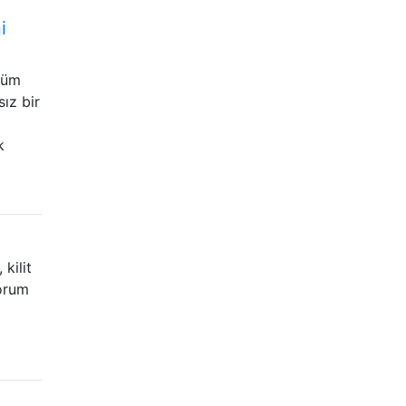
i
lbüm
ız bir
k
kilit
yorum