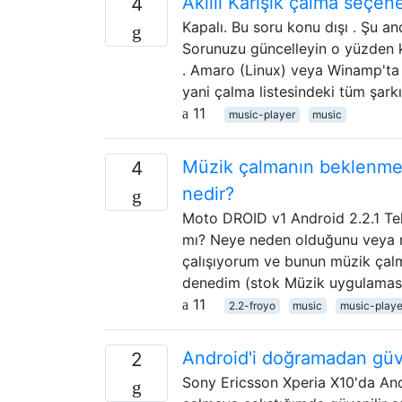
Akıllı Karışık çalma seçen
4
Kapalı. Bu soru konu dışı . Şu an
Sorunuzu güncelleyin o yüzden k
. Amaro (Linux) veya Winamp'ta (
yani çalma listesindeki tüm şarkı
11
music-player
music
Müzik çalmanın beklenmed
4
nedir?
Moto DROID v1 Android 2.2.1 Te
mı? Neye neden olduğunu veya n
çalışıyorum ve bunun müzik çalm
denedim (stok Müzik uygulaması
11
2.2-froyo
music
music-playe
Android'i doğramadan güven
2
Sony Ericsson Xperia X10'da Andr