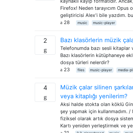
kaynaklı kayıp formatıdır. Anca
Firefox! Neden tarayıcım Opus o
geliştiricisi Alex'i bile yazdım. 
28
music
music-player
Bazı klasörlerin müzik çal
2
Telefonumda bazı sesli kitaplar
Bazı klasörlerin kütüphaneye e
dosya türleri nelerdir?
23
files
music-player
media-pl
Müzik çalar silinen şarkıl
4
veya kitaplığı yenilerim?
Aksi halde stokta olan köklü Gin
şey yapmak için kullanmadım. / 
fiziksel olarak artık dosya sist
Kartı yeniden yerleştirmek ve y
21