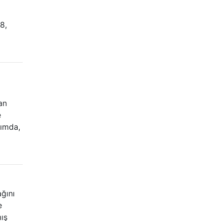
8,
an
e
ğımda,
ğını
e
ış