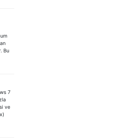
onum
lan
. Bu
ows 7
zla
si ve
x)