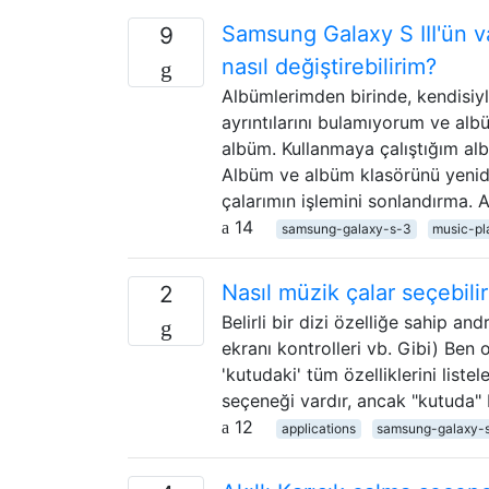
Samsung Galaxy S III'ün v
9
nasıl değiştirebilirim?
Albümlerimden birinde, kendisiyl
ayrıntılarını bulamıyorum ve al
albüm. Kullanmaya çalıştığım al
Albüm ve albüm klasörünü yenid
çalarımın işlemini sonlandırma.
14
samsung-galaxy-s-3
music-pl
Nasıl müzik çalar seçebili
2
Belirli bir dizi özelliğe sahip an
ekranı kontrolleri vb. Gibi) Ben
'kutudaki' tüm özelliklerini lis
seçeneği vardır, ancak "kutuda"
12
applications
samsung-galaxy-