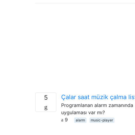
Çalar saat müzik çalma li
5
Programlanan alarm zamanında bi
uygulaması var mı?
9
alarm
music-player