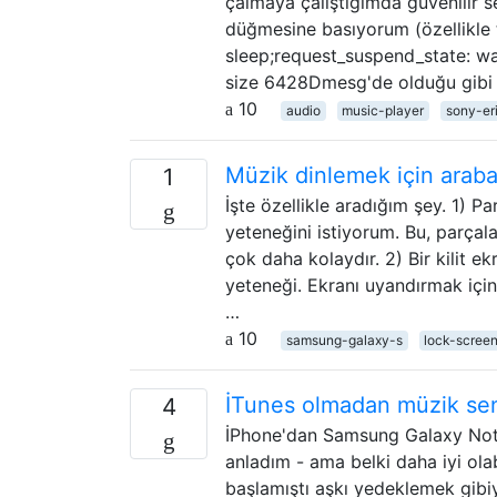
çalmaya çalıştığımda güvenilir s
düğmesine basıyorum (özellikle 
sleep;request_suspend_state: wa
size 6428Dmesg'de olduğu gibi
10
audio
music-player
sony-er
Müzik dinlemek için araba 
1
İşte özellikle aradığım şey. 1) Pa
yeteneğini istiyorum. Bu, parça
çok daha kolaydır. 2) Bir kilit e
yeteneği. Ekranı uyandırmak iç
…
10
samsung-galaxy-s
lock-scree
İTunes olmadan müzik senk
4
İPhone'dan Samsung Galaxy Not
anladım - ama belki daha iyi ol
başlamıştı aşkı yedeklemek gibiy