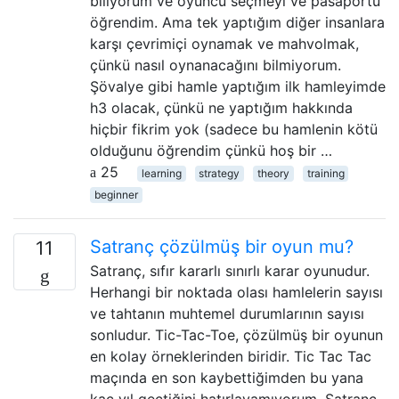
biliyorum ve oyuncu seçmeyi ve pasaportu
öğrendim. Ama tek yaptığım diğer insanlara
karşı çevrimiçi oynamak ve mahvolmak,
çünkü nasıl oynanacağını bilmiyorum.
Şövalye gibi hamle yaptığım ilk hamleyimde
h3 olacak, çünkü ne yaptığım hakkında
hiçbir fikrim yok (sadece bu hamlenin kötü
olduğunu öğrendim çünkü hoş bir …
25
learning
strategy
theory
training
beginner
Satranç çözülmüş bir oyun mu?
11
Satranç, sıfır kararlı sınırlı karar oyunudur.
Herhangi bir noktada olası hamlelerin sayısı
ve tahtanın muhtemel durumlarının sayısı
sonludur. Tic-Tac-Toe, çözülmüş bir oyunun
en kolay örneklerinden biridir. Tic Tac Tac
maçında en son kaybettiğimden bu yana
kaç yıl geçtiğini hatırlayamıyorum. Satranç