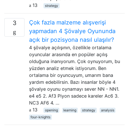
13
strategy
Çok fazla malzeme alışverişi
3
yapmadan 4 Şövalye Oyununda
açık bir pozisyona nasıl ulaşılır?
4 şövalye açılışının, özellikle ortalama
oyuncular arasında en popüler açılış
olduğuna inanıyorum. Çok oynuyorum, bu
yüzden analiz etmek istiyorum. Ben
ortalama bir oyuncuyum, umarım bana
yardım edebilirsin. Bazı insanlar böyle 4
şövalye oyunu oynamayı sever NN - NN1.
e4 e5 2. Af3 Piyon sadece kareler Ac6 3.
NC3 AF6 4. …
13
opening
learning
strategy
analysis
four-knights