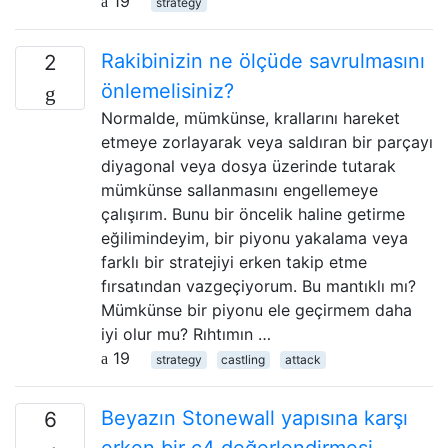
19
strategy
Rakibinizin ne ölçüde savrulmasını
2
önlemelisiniz?
Normalde, mümkünse, krallarını hareket
etmeye zorlayarak veya saldıran bir parçayı
diyagonal veya dosya üzerinde tutarak
mümkünse sallanmasını engellemeye
çalışırım. Bunu bir öncelik haline getirme
eğilimindeyim, bir piyonu yakalama veya
farklı bir stratejiyi erken takip etme
fırsatından vazgeçiyorum. Bu mantıklı mı?
Mümkünse bir piyonu ele geçirmem daha
iyi olur mu? Rıhtımın …
19
strategy
castling
attack
Beyazın Stonewall yapısına karşı
6
erken bir c4 değerlendirmesi