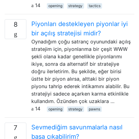
14
opening
strategy
tactics
Piyonları destekleyen piyonlar iyi
8
bir açılış stratejisi midir?
Oynadığım çoğu satranç oyunundaki açılış
stratejim için, piyonlarıma bir çeşit WWW
şekli olana kadar genellikle piyonlarımı
ikiye, sonra da alternatif bir stratejiye
doğru ilerletirim. Bu şekilde, eğer birisi
üstte bir piyon alırsa, alttaki bir piyon
piyonu tahrip ederek intikamını alabilir. Bu
stratejiyi sadece açarken karma etkinlikle
kullandım. Özünden çok uzaklara …
14
opening
strategy
pawns
Sevmediğim savunmalarla nasıl
7
başa çıkabilirim?