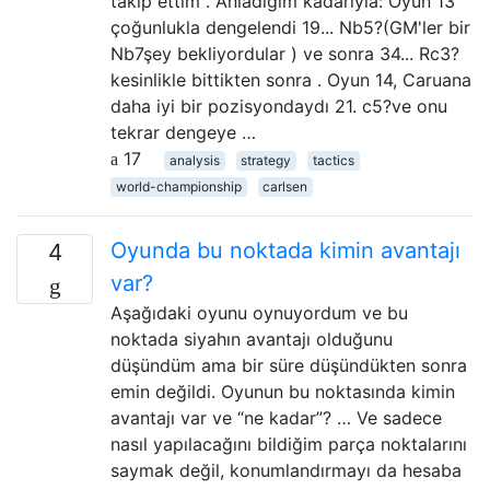
takip ettim . Anladığım kadarıyla: Oyun 13
çoğunlukla dengelendi 19... Nb5?(GM'ler bir
Nb7şey bekliyordular ) ve sonra 34... Rc3?
kesinlikle bittikten sonra . Oyun 14, Caruana
daha iyi bir pozisyondaydı 21. c5?ve onu
tekrar dengeye …
17
analysis
strategy
tactics
world-championship
carlsen
Oyunda bu noktada kimin avantajı
4
var?
Aşağıdaki oyunu oynuyordum ve bu
noktada siyahın avantajı olduğunu
düşündüm ama bir süre düşündükten sonra
emin değildi. Oyunun bu noktasında kimin
avantajı var ve “ne kadar”? … Ve sadece
nasıl yapılacağını bildiğim parça noktalarını
saymak değil, konumlandırmayı da hesaba