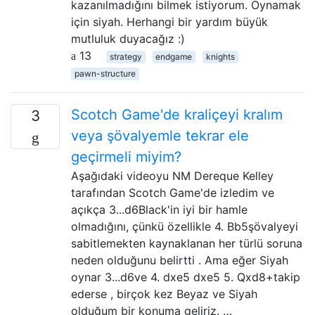
kazanılmadığını bilmek istiyorum. Oynamak
için siyah. Herhangi bir yardım büyük
mutluluk duyacağız :)
13
strategy
endgame
knights
pawn-structure
Scotch Game'de kraliçeyi kralım
3
veya şövalyemle tekrar ele
geçirmeli miyim?
Aşağıdaki videoyu NM Dereque Kelley
tarafından Scotch Game'de izledim ve
açıkça 3...d6Black'in iyi bir hamle
olmadığını, çünkü özellikle 4. Bb5şövalyeyi
sabitlemekten kaynaklanan her türlü soruna
neden olduğunu belirtti . Ama eğer Siyah
oynar 3...d6ve 4. dxe5 dxe5 5. Qxd8+takip
ederse , birçok kez Beyaz ve Siyah
olduğum bir konuma geliriz. …