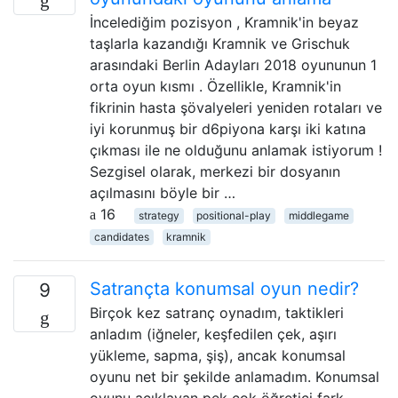
İncelediğim pozisyon , Kramnik'in beyaz
taşlarla kazandığı Kramnik ve Grischuk
arasındaki Berlin Adayları 2018 oyununun 1
orta oyun kısmı . Özellikle, Kramnik'in
fikrinin hasta şövalyeleri yeniden rotaları ve
iyi korunmuş bir d6piyona karşı iki katına
çıkması ile ne olduğunu anlamak istiyorum !
Sezgisel olarak, merkezi bir dosyanın
açılmasını böyle bir …
16
strategy
positional-play
middlegame
candidates
kramnik
Satrançta konumsal oyun nedir?
9
Birçok kez satranç oynadım, taktikleri
anladım (iğneler, keşfedilen çek, aşırı
yükleme, sapma, şiş), ancak konumsal
oyunu net bir şekilde anlamadım. Konumsal
oyunu açıklayan pek çok öğretici fark