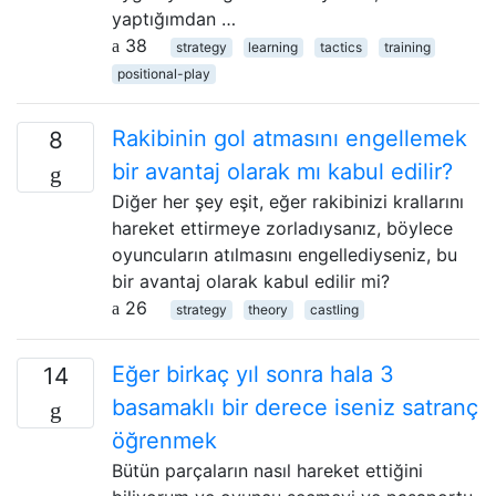
yaptığımdan …
38
strategy
learning
tactics
training
positional-play
Rakibinin gol atmasını engellemek
8
bir avantaj olarak mı kabul edilir?
Diğer her şey eşit, eğer rakibinizi krallarını
hareket ettirmeye zorladıysanız, böylece
oyuncuların atılmasını engellediyseniz, bu
bir avantaj olarak kabul edilir mi?
26
strategy
theory
castling
Eğer birkaç yıl sonra hala 3
14
basamaklı bir derece iseniz satranç
öğrenmek
Bütün parçaların nasıl hareket ettiğini