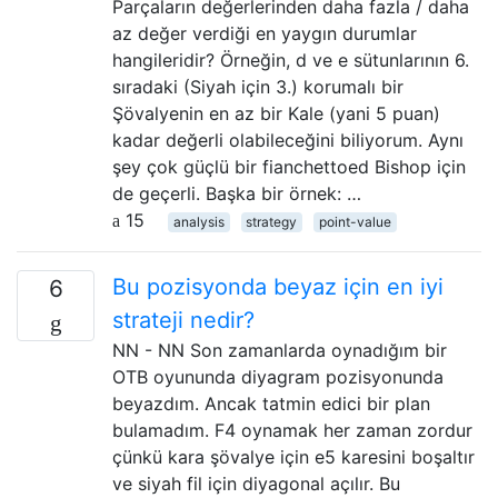
Parçaların değerlerinden daha fazla / daha
az değer verdiği en yaygın durumlar
hangileridir? Örneğin, d ve e sütunlarının 6.
sıradaki (Siyah için 3.) korumalı bir
Şövalyenin en az bir Kale (yani 5 puan)
kadar değerli olabileceğini biliyorum. Aynı
şey çok güçlü bir fianchettoed Bishop için
de geçerli. Başka bir örnek: …
15
analysis
strategy
point-value
Bu pozisyonda beyaz için en iyi
6
strateji nedir?
NN - NN Son zamanlarda oynadığım bir
OTB oyununda diyagram pozisyonunda
beyazdım. Ancak tatmin edici bir plan
bulamadım. F4 oynamak her zaman zordur
çünkü kara şövalye için e5 karesini boşaltır
ve siyah fil için diyagonal açılır. Bu