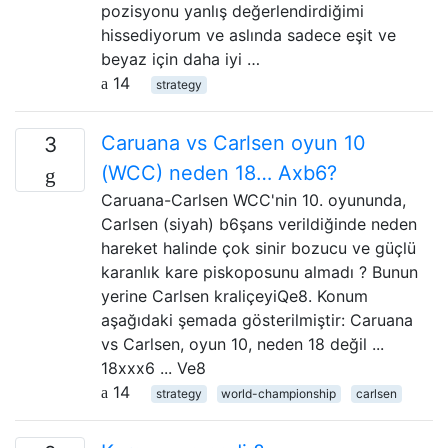
pozisyonu yanlış değerlendirdiğimi
hissediyorum ve aslında sadece eşit ve
beyaz için daha iyi …
14
strategy
Caruana vs Carlsen oyun 10
3
(WCC) neden 18… Axb6?
Caruana-Carlsen WCC'nin 10. oyununda,
Carlsen (siyah) b6şans verildiğinde neden
hareket halinde çok sinir bozucu ve güçlü
karanlık kare piskoposunu almadı ? Bunun
yerine Carlsen kraliçeyiQe8. Konum
aşağıdaki şemada gösterilmiştir: Caruana
vs Carlsen, oyun 10, neden 18 değil ...
18xxx6 ... Ve8
14
strategy
world-championship
carlsen