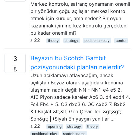
Merkez kontrolü, satranç oynamanın önemli
bir yönüdür, çoğu açılışlar merkezi kontrol
etmek için kurulur, ama neden? Bir oyun
kazanmak için merkez kontrolü gerçekten
bu kadar önemli mi?
22
theory
strategy
positional-play
center
Beyazın bu Scotch Gambit
3
pozisyonundaki planları nelerdir?
Uzun açıklamayı atlayacağım, ancak
açılıştan Beyaz olarak aşağıdaki konuma
ulaşmam nadir değil: NN - NN1. e4 e5 2.
Af3 Piyon sadece kareler Ac6 3. d4 exd4 4.
Fc4 Fb4 + 5. C3 dxc3 6. OO cxb2 7. Bxb2
&lt;Başlat &lt;&lt; Geri Çevir İleri &gt;&gt;
Son&gt; | (Siyah En yaygın yanıtlar …
22
opening
strategy
theory
positional-play
scotch-game