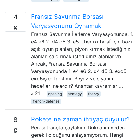
Fransız Savunma Borsası
4
Varyasyonunu Oynamak
Fransız Savunma İlerleme Varyasyonunda, 1.
e4 e6 2. d4 d5 3. e5 ...her iki taraf için bazı
açık oyun planları, piyon kırmak istediğiniz
alanlar, saldırmak istediğiniz alanlar vb.
Ancak, Fransız Savunma Borsası
Varyasyonunda 1. e4 e6 2. d4 d5 3. exd5
exd5işler farklıdır. Beyaz ve siyahın
hedefleri nelerdir? Anahtar kavramlar …
21
opening
strategy
theory
french-defense
Rokete ne zaman ihtiyaç duyulur?
8
Ben satrançta çaylakım. Rulmanın neden
gerekli olduğunu anlayamıyorum. Hangi