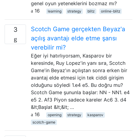
genel oyun yeteneklerini bozmaz mı?
16
learning
strategy
blitz
online-blitz
Scotch Game gerçekten Beyaz'a
3
açılış avantajı elde etme şansı
verebilir mi?
Eğer iyi hatırlıyorsam, Kasparov bir
keresinde, Ruy Lopez'in yanı sıra, Scotch
Game'in Beyaz'ın açılıştan sonra erken bir
avantaj elde etmesi için tek ciddi girişim
olduğunu söyledi 1.e4 e5. Bu doğru mu?
Scotch Game şununla başlar: NN - NN1. e4
e5 2. Af3 Piyon sadece kareler Ac6 3. d4
&lt;Başlat &lt;&lt; …
16
opening
strategy
kasparov
scotch-game