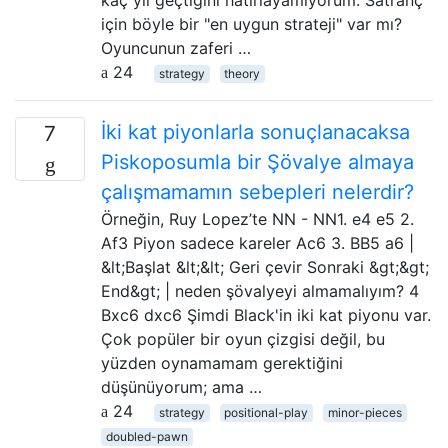
için böyle bir "en uygun strateji" var mı?
Oyuncunun zaferi …
24
strategy
theory
İki kat piyonlarla sonuçlanacaksa
7
Piskoposumla bir Şövalye almaya
çalışmamamın sebepleri nelerdir?
Örneğin, Ruy Lopez’te NN - NN1. e4 e5 2.
Af3 Piyon sadece kareler Ac6 3. BB5 a6 |
&lt;Başlat &lt;&lt; Geri çevir Sonraki &gt;&gt;
End&gt; | neden şövalyeyi almamalıyım? 4
Bxc6 dxc6 Şimdi Black'in iki kat piyonu var.
Çok popüler bir oyun çizgisi değil, bu
yüzden oynamamam gerektiğini
düşünüyorum; ama …
24
strategy
positional-play
minor-pieces
doubled-pawn