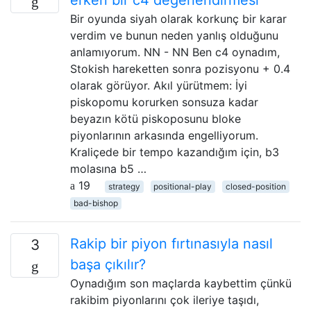
Bir oyunda siyah olarak korkunç bir karar
verdim ve bunun neden yanlış olduğunu
anlamıyorum. NN - NN Ben c4 oynadım,
Stokish hareketten sonra pozisyonu + 0.4
olarak görüyor. Akıl yürütmem: İyi
piskopomu korurken sonsuza kadar
beyazın kötü piskoposunu bloke
piyonlarının arkasında engelliyorum.
Kraliçede bir tempo kazandığım için, b3
molasına b5 …
19
strategy
positional-play
closed-position
bad-bishop
Rakip bir piyon fırtınasıyla nasıl
3
başa çıkılır?
Oynadığım son maçlarda kaybettim çünkü
rakibim piyonlarını çok ileriye taşıdı,