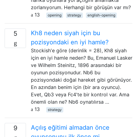
zorlanıyorum. Herhangi bir görüşün var mı?
13
opening
strategy
english-opening
Kh8 neden siyah için bu
5
pozisyondaki en iyi hamle?
Stockish'e göre (derinlik = 28), Kh8 siyah
için en iyi hamle neden? Bu, Emanuel Lasker
ve Wilhelm Steinitz, 1896 arasındaki bir
oyunun pozisyonudur. Nb6 bu
pozisyondaki doğal hareket gibi görünüyor.
En azından benim için (bir ara oyuncu).
Evet, Qb3 veya Fc4'te bir kontrol var. Ama
önemli olan ne? Nb6 oynatılırsa …
13
strategy
Açılış eğitimi almadan önce
9
oyunsonunu ilk önce mi