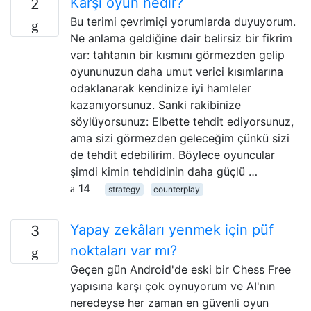
Karşı oyun nedir?
2
Bu terimi çevrimiçi yorumlarda duyuyorum.
Ne anlama geldiğine dair belirsiz bir fikrim
var: tahtanın bir kısmını görmezden gelip
oyununuzun daha umut verici kısımlarına
odaklanarak kendinize iyi hamleler
kazanıyorsunuz. Sanki rakibinize
söylüyorsunuz: Elbette tehdit ediyorsunuz,
ama sizi görmezden geleceğim çünkü sizi
de tehdit edebilirim. Böylece oyuncular
şimdi kimin tehdidinin daha güçlü …
14
strategy
counterplay
Yapay zekâları yenmek için püf
3
noktaları var mı?
Geçen gün Android'de eski bir Chess Free
yapısına karşı çok oynuyorum ve AI'nın
neredeyse her zaman en güvenli oyun