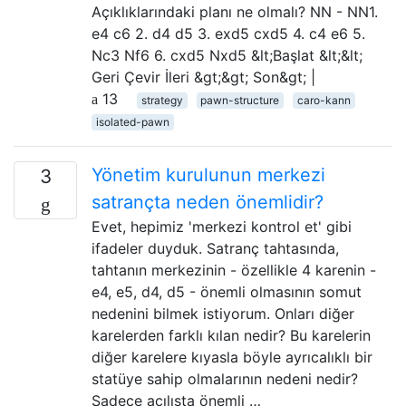
Açıklıklarındaki planı ne olmalı? NN - NN1.
e4 c6 2. d4 d5 3. exd5 cxd5 4. c4 e6 5.
Nc3 Nf6 6. cxd5 Nxd5 &lt;Başlat &lt;&lt;
Geri Çevir İleri &gt;&gt; Son&gt; |
13
strategy
pawn-structure
caro-kann
isolated-pawn
Yönetim kurulunun merkezi
3
satrançta neden önemlidir?
Evet, hepimiz 'merkezi kontrol et' gibi
ifadeler duyduk. Satranç tahtasında,
tahtanın merkezinin - özellikle 4 karenin -
e4, e5, d4, d5 - önemli olmasının somut
nedenini bilmek istiyorum. Onları diğer
karelerden farklı kılan nedir? Bu karelerin
diğer karelere kıyasla böyle ayrıcalıklı bir
statüye sahip olmalarının nedeni nedir?
Sadece açılışta önemli …