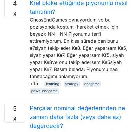
Kral bloke ettiğinde piyonumu nasıl
4
tanıtırım?
ChessEndGames oynuyordum ve bu
pozisyonda koştum (hareket etmek için
beyaz): NN - NN Piyonumu terfi
ettiremiyorum. En kısa sürede ben bunu
e7siyah takip eder Ke8. Eğer yaparsam Ke5,
siyah yapar Ke7. Eğer yaparsam Kf5, siyah
yapar Ke8ve onu takip edersem Ke5siyah
yapar Ke7. Başım belada. Piyonumu nasıl
tanıtacağımı anlamıyorum.
15
learning
strategy
endgame
pawn-endgame
Parçalar nominal değerlerinden ne
5
zaman daha fazla (veya daha az)
değerdedir?