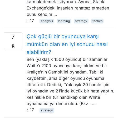
katmak demek istiyorum. Ayrıca, Stack
Exchange'deki insanları rahatsız etmeden
bunu kendim …
17
analysis
learning
strategy
tactics
Çok güçlü bir oyuncuya karşı
7
mümkün olan en iyi sonucu nasıl
alabilirim?
Ben (yaklaşık 1500 oyuncu) bir zamanlar
White'ı 2100 oyuncuya karşı aldım ve bir
Kraliçe'nin Gambit'ini oynadım. Tabii ki
kaybettim, ama diğer oyuncu oyunuma
iltifat etti. Dedi ki, "Yaklaşık 20 hamle için
iyi oynadın ve 21'inde küçük bir hata yaptın.
Kesinlikle bir tür handikap olan White
oynamama yardımcı oldu. (Bkz . …
17
strategy