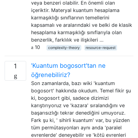
veya benzeri olabilir. En önemli olan
içeriktir. Materyal kuantum hesaplama
karmaşıklığı sınıflarının temellerini
kapsamalı ve aralarındaki ve belki de klasik
hesaplama karmaşıklığı sınıflarıyla olan
benzerlik, farklılık ve ilişkileri …
10
complexity-theory
resource-request
'Kuantum bogosort'tan ne
1
öğrenebiliriz?
Son zamanlarda, bazı wiki 'kuantum
bogosort' hakkında okudum. Temel fikir şu
ki, bogosort gibi, sadece dizimizi
karıştırıyoruz ve 'kazara' sıralandığını ve
başarısızlığı tekrar denediğini umuyoruz.
Fark şu ki, ' sihirli kuantum' var, bu yüzden
tüm permütasyonları aynı anda 'paralel
evrenlerde' deneyebilir ve 'kötü evrenleri