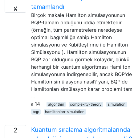
tamamlandı
Birçok makale Hamilton simülasyonunun
BQP-tamam olduğunu iddia etmektedir
(örneğin, tüm parametrelere neredeyse
optimal bağımlılığa sahip Hamilton
simülasyonu ve Kübitleştirme ile Hamilton
Simülasyonu ). Hamilton simülasyonunun
BQP zor olduğunu görmek kolaydır, çünkü
herhangi bir kuantum algoritması Hamilton
simülasyonuna indirgenebilir, ancak BQP'de
Hamilton simülasyonu nasıl? yani, BQP'de
Hamiltonian simülasyon karar problemi tam
…
14
algorithm
complexity-theory
simulation
bqp
hamiltonian-simulation
Kuantum sıralama algoritmalarında
2