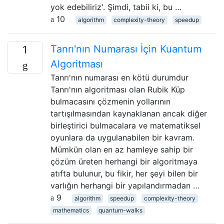
yok edebiliriz'. Şimdi, tabii ki, bu …
10
algorithm
complexity-theory
speedup
Tanrı'nın Numarası İçin Kuantum
1
Algoritması
Tanrı'nın numarası en kötü durumdur
Tanrı'nın algoritması olan Rubik Küp
bulmacasını çözmenin yollarının
tartışılmasından kaynaklanan ancak diğer
birleştirici bulmacalara ve matematiksel
oyunlara da uygulanabilen bir kavram.
Mümkün olan en az hamleye sahip bir
çözüm üreten herhangi bir algoritmaya
atıfta bulunur, bu fikir, her şeyi bilen bir
varlığın herhangi bir yapılandırmadan …
9
algorithm
speedup
complexity-theory
mathematics
quantum-walks