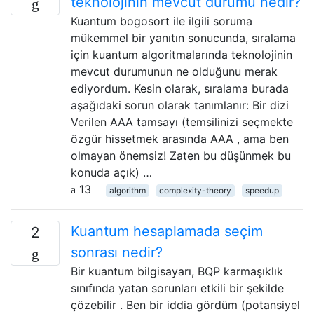
teknolojinin mevcut durumu nedir?
Kuantum bogosort ile ilgili soruma
mükemmel bir yanıtın sonucunda, sıralama
için kuantum algoritmalarında teknolojinin
mevcut durumunun ne olduğunu merak
ediyordum. Kesin olarak, sıralama burada
aşağıdaki sorun olarak tanımlanır: Bir dizi
Verilen AAA tamsayı (temsilinizi seçmekte
özgür hissetmek arasında AAA , ama ben
olmayan önemsiz! Zaten bu düşünmek bu
konuda açık) …
13
algorithm
complexity-theory
speedup
Kuantum hesaplamada seçim
2
sonrası nedir?
Bir kuantum bilgisayarı, BQP karmaşıklık
sınıfında yatan sorunları etkili bir şekilde
çözebilir . Ben bir iddia gördüm (potansiyel