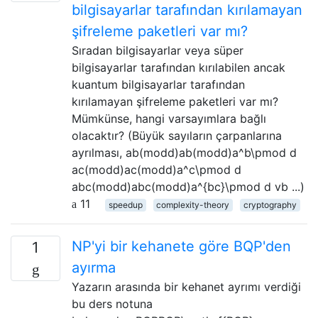
bilgisayarlar tarafından kırılamayan
şifreleme paketleri var mı?
Sıradan bilgisayarlar veya süper
bilgisayarlar tarafından kırılabilen ancak
kuantum bilgisayarlar tarafından
kırılamayan şifreleme paketleri var mı?
Mümkünse, hangi varsayımlara bağlı
olacaktır? (Büyük sayıların çarpanlarına
ayrılması, ab(modd)ab(modd)a^b\pmod d
ac(modd)ac(modd)a^c\pmod d
abc(modd)abc(modd)a^{bc}\pmod d vb ...)
11
speedup
complexity-theory
cryptography
NP'yi bir kehanete göre BQP'den
1
ayırma
Yazarın arasında bir kehanet ayrımı verdiği
bu ders notuna