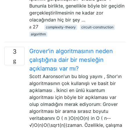
Bununla birlikte, genellikle böyle bir geçidin
gerçekleştirilmesinin ne kadar zor
olacağından hiç bir şey …
27
complexity-theory
circuit-construction
algorithm
Grover'in algoritmasının neden
3
çalıştığına dair bir mesleğin
açıklaması var mı?
Scott Aaronson'un bu blog yayını , Shor'ın
algoritmasının çok kullanışlı ve basit bir
açıklaması . İkinci en ünlü kuantum
algoritması için böyle bir açıklaması var
olup olmadığını merak ediyorum: Grover
algoritması bir arama sırasız boyutu
veritabanını O ( n )O(n)O(n) in O ( n--
√)O(n)O(\sqrt{n})zaman. Özellikle, çalışma