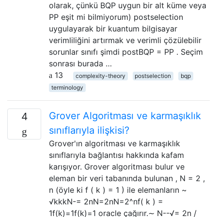
olarak, çünkü BQP uygun bir alt küme veya
PP eşit mi bilmiyorum) postselection
uygulayarak bir kuantum bilgisayar
verimliliğini artırmak ve verimli çözülebilir
sorunlar sınıfı şimdi postBQP = PP . Seçim
sonrası burada …
13
complexity-theory
postselection
bqp
terminology
Grover Algoritması ve karmaşıklık
4
sınıflarıyla ilişkisi?
Grover'ın algoritması ve karmaşıklık
sınıflarıyla bağlantısı hakkında kafam
karışıyor. Grover algoritması bulur ve
eleman bir veri tabanında bulunan , N = 2 ,
n (öyle ki f ( k ) = 1 ) ile elemanların ~
√kkkN-= 2nN=2nN=2^nf( k ) =
1f(k)=1f(k)=1 oracle çağırır.∼ N--√= 2n /