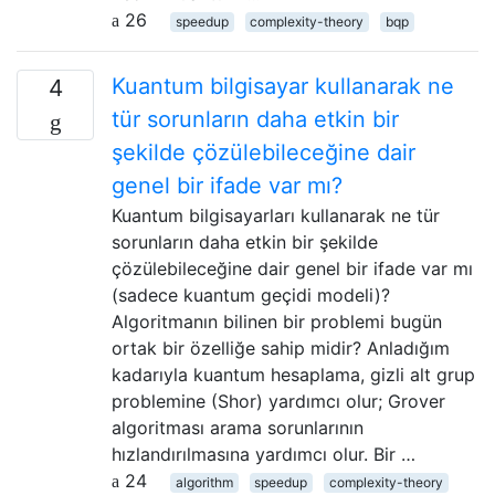
26
speedup
complexity-theory
bqp
Kuantum bilgisayar kullanarak ne
4
tür sorunların daha etkin bir
şekilde çözülebileceğine dair
genel bir ifade var mı?
Kuantum bilgisayarları kullanarak ne tür
sorunların daha etkin bir şekilde
çözülebileceğine dair genel bir ifade var mı
(sadece kuantum geçidi modeli)?
Algoritmanın bilinen bir problemi bugün
ortak bir özelliğe sahip midir? Anladığım
kadarıyla kuantum hesaplama, gizli alt grup
problemine (Shor) yardımcı olur; Grover
algoritması arama sorunlarının
hızlandırılmasına yardımcı olur. Bir …
24
algorithm
speedup
complexity-theory