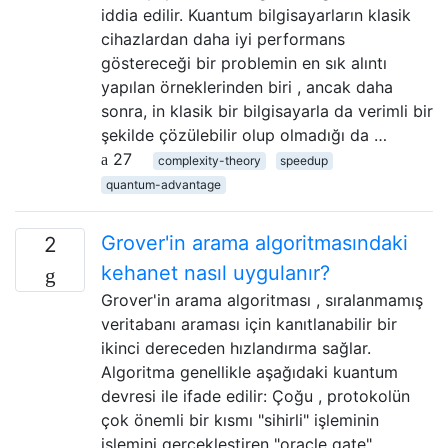
iddia edilir. Kuantum bilgisayarların klasik
cihazlardan daha iyi performans
göstereceği bir problemin en sık alıntı
yapılan örneklerinden biri , ancak daha
sonra, in klasik bir bilgisayarla da verimli bir
şekilde çözülebilir olup olmadığı da …
27
complexity-theory
speedup
quantum-advantage
Grover'in arama algoritmasındaki
2
kehanet nasıl uygulanır?
Grover'in arama algoritması , sıralanmamış
veritabanı araması için kanıtlanabilir bir
ikinci dereceden hızlandırma sağlar.
Algoritma genellikle aşağıdaki kuantum
devresi ile ifade edilir: Çoğu , protokolün
çok önemli bir kısmı "sihirli" işleminin
işlemini gerçekleştiren "oracle gate" .