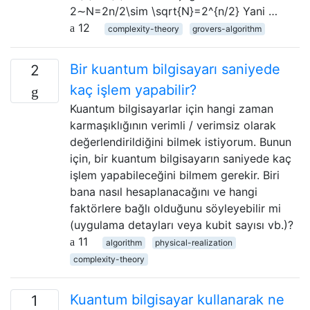
2∼N=2n/2\sim \sqrt{N}=2^{n/2} Yani …
12
complexity-theory
grovers-algorithm
Bir kuantum bilgisayarı saniyede
2
kaç işlem yapabilir?
Kuantum bilgisayarlar için hangi zaman
karmaşıklığının verimli / verimsiz olarak
değerlendirildiğini bilmek istiyorum. Bunun
için, bir kuantum bilgisayarın saniyede kaç
işlem yapabileceğini bilmem gerekir. Biri
bana nasıl hesaplanacağını ve hangi
faktörlere bağlı olduğunu söyleyebilir mi
(uygulama detayları veya kubit sayısı vb.)?
11
algorithm
physical-realization
complexity-theory
Kuantum bilgisayar kullanarak ne
1