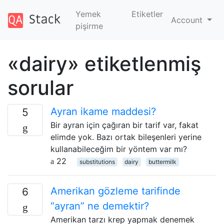
Yemek
Etiketler
Account
pişirme
«dairy» etiketlenmiş
sorular
Ayran ikame maddesi?
5
Bir ayran için çağıran bir tarif var, fakat
elimde yok. Bazı ortak bileşenleri yerine
kullanabileceğim bir yöntem var mı?
22
substitutions
dairy
buttermilk
Amerikan gözleme tarifinde
6
“ayran” ne demektir?
Amerikan tarzı krep yapmak denemek