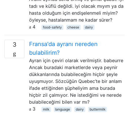
tadı ve küflü değildi. iyi olacak mıyım ya da
hasta olduğum için endişelenmeli miyim?
öyleyse, hastalanmam ne kadar sürer?
4
food-safety
cheese
dairy
Fransa'da ayranı nereden
3
bulabilirim?
Ayran için çeviri olarak verilmiştir. babeurre
Ancak buradaki marketlerde veya peynir
dükkanlarında bulabileceğim hiçbir şeyle
uyuşmuyor. Sözcüğün Quebec’te bir anlam
ifade ettiğinden şüpheliyim ama burada
hiçbir zil çalmıyor. Ne istediğimi ve nerede
bulabileceğimi bilen var mı?
3
milk
language
dairy
buttermilk