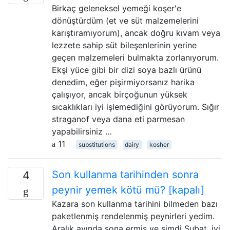
Birkaç geleneksel yemeği koşer'e
dönüştürdüm (et ve süt malzemelerini
karıştıramıyorum), ancak doğru kıvam veya
lezzete sahip süt bileşenlerinin yerine
geçen malzemeleri bulmakta zorlanıyorum.
Ekşi yüce gibi bir dizi soya bazlı ürünü
denedim, eğer pişirmiyorsanız harika
çalışıyor, ancak birçoğunun yüksek
sıcaklıkları iyi işlemediğini görüyorum. Sığır
straganof veya dana eti parmesan
yapabilirsiniz …
11
substitutions
dairy
kosher
Son kullanma tarihinden sonra
4
peynir yemek kötü mü? [kapalı]
Kazara son kullanma tarihini bilmeden bazı
paketlenmiş rendelenmiş peynirleri yedim.
Aralık ayında sona ermiş ve şimdi Şubat. iyi