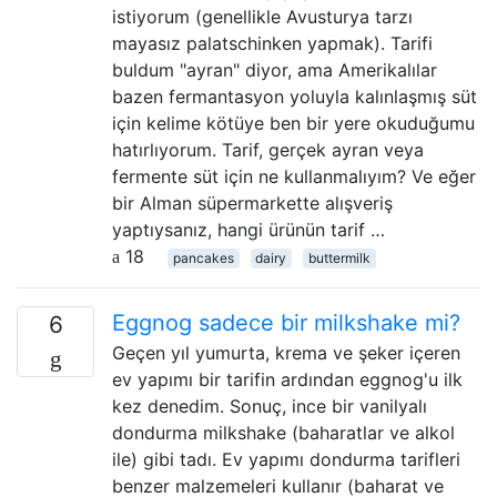
istiyorum (genellikle Avusturya tarzı
mayasız palatschinken yapmak). Tarifi
buldum "ayran" diyor, ama Amerikalılar
bazen fermantasyon yoluyla kalınlaşmış süt
için kelime kötüye ben bir yere okuduğumu
hatırlıyorum. Tarif, gerçek ayran veya
fermente süt için ne kullanmalıyım? Ve eğer
bir Alman süpermarkette alışveriş
yaptıysanız, hangi ürünün tarif …
18
pancakes
dairy
buttermilk
Eggnog sadece bir milkshake mi?
6
Geçen yıl yumurta, krema ve şeker içeren
ev yapımı bir tarifin ardından eggnog'u ilk
kez denedim. Sonuç, ince bir vanilyalı
dondurma milkshake (baharatlar ve alkol
ile) gibi tadı. Ev yapımı dondurma tarifleri
benzer malzemeleri kullanır (baharat ve