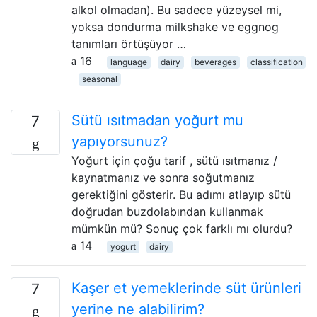
alkol olmadan). Bu sadece yüzeysel mi,
yoksa dondurma milkshake ve eggnog
tanımları örtüşüyor …
16
language
dairy
beverages
classification
seasonal
Sütü ısıtmadan yoğurt mu
7
yapıyorsunuz?
Yoğurt için çoğu tarif , sütü ısıtmanız /
kaynatmanız ve sonra soğutmanız
gerektiğini gösterir. Bu adımı atlayıp sütü
doğrudan buzdolabından kullanmak
mümkün mü? Sonuç çok farklı mı olurdu?
14
yogurt
dairy
Kaşer et yemeklerinde süt ürünleri
7
yerine ne alabilirim?